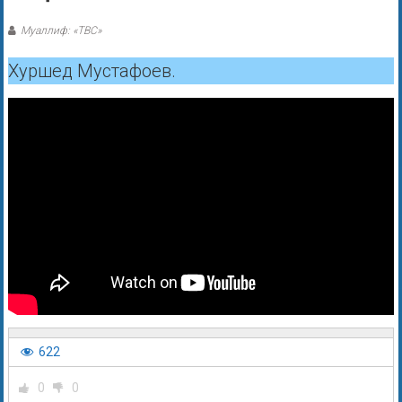
Муаллиф: «ТВС»
Хуршед Мустафоев.
622
0
0