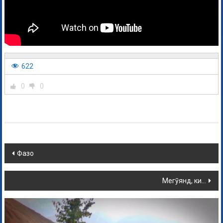
622
0
0
Фазо
Мегӯянд, ки…