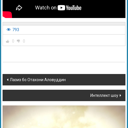
793
0
0
Лазиз бо Отахони Аловуддин
Интеллект шоу