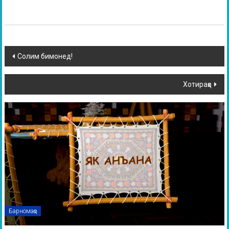
Солим бимонед!
Хотираҳо
Барномаҳо