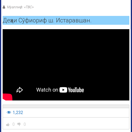
Муаллиф: «ТВС»
Деҳаи Сӯфиориф ш. Истаравшан.
1,232
0
0