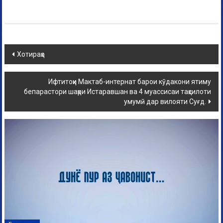
Хотираҳо
Ифтитоҳи Мактаб-интернат барои кӯдакони ятиму
бепарастори шаҳри Истаравшан ва 4 муассисаи таҳсилоти
умумӣ дар вилояти Суғд.