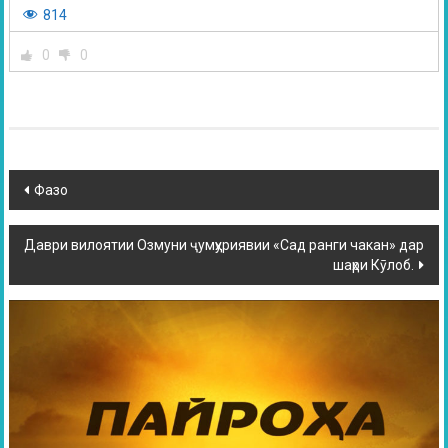
814
0
0
Фазо
Даври вилоятии Озмуни ҷумҳуриявии «Сад ранги чакан» дар
шаҳри Кӯлоб.