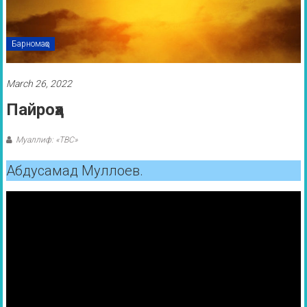
Барномаҳо
March 26, 2022
Пайроҳа
Муаллиф: «ТВС»
Абдусамад Муллоев.