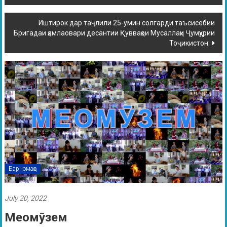
Иштирок дар таҷлили 25-умин солгарди таъсисёбии
Бригадаи ҳамлаовари десантии Қувваҳои Мусаллаҳи Ҷумҳурии
Тоҷикистон.
Барномаҳо
July 20, 2022
Меомӯзем