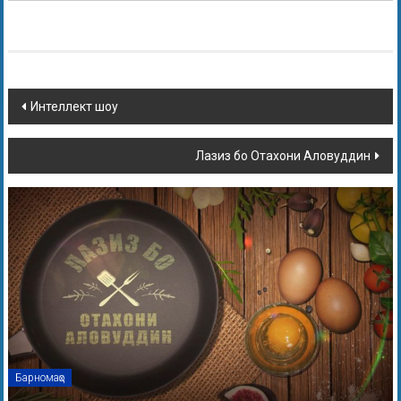
Интеллект шоу
Лазиз бо Отахони Аловуддин
Барномаҳо