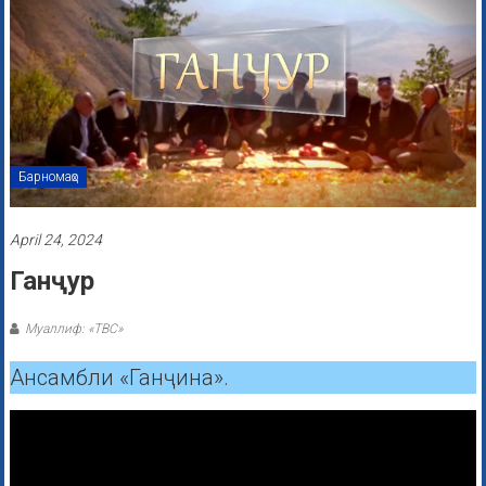
Барномаҳо
April 24, 2024
Ганҷур
Муаллиф: «ТВС»
Ансамбли «Ганҷина».