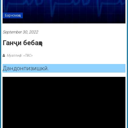
Барномаҳо
September 30, 2022
Ганҷи бебаҳо
Муаллиф: «ТВС»
Дандонпизишкӣ.