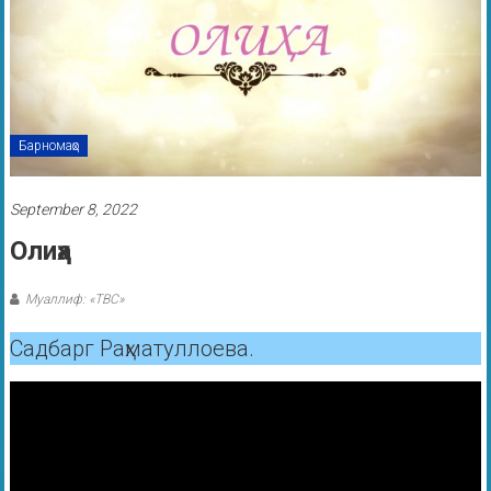
Барномаҳо
September 8, 2022
Олиҳа
Муаллиф: «ТВС»
Садбарг Раҳматуллоева.