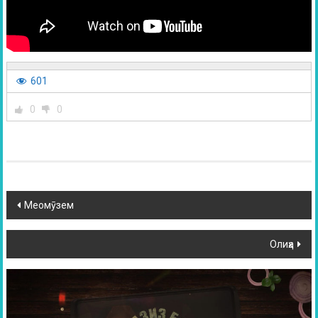
601
0
0
Меомӯзем
Олиҳа