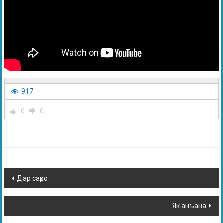
917
0
0
Дар саҳро
Як анъана