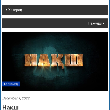
Хотираҳо
Пажӯҳиш
Барномаҳо
December 1, 2022
Нақш