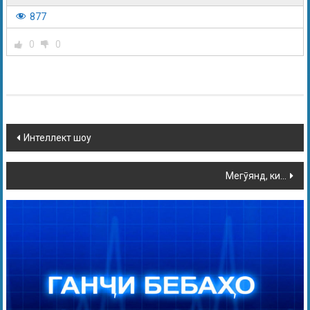
877
0
0
Интеллект шоу
Мегӯянд, ки…