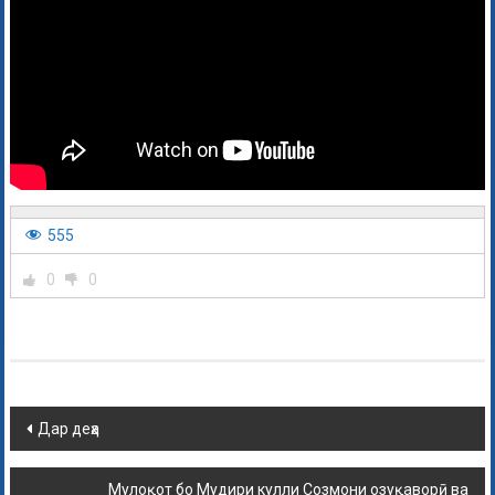
555
0
0
Дар деҳа
Мулоқот бо Мудири кулли Созмони озуқаворӣ ва