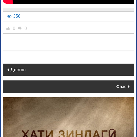
356
0
0
Достон
Фазо