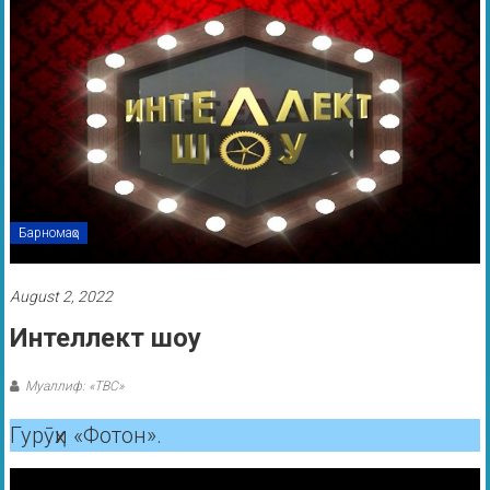
Барномаҳо
August 2, 2022
Интеллект шоу
Муаллиф: «ТВС»
Гурӯҳи «Фотон».