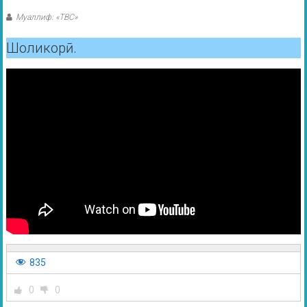
Муаллиф: «ТВС»
Шоликорӣ.
835
0
0