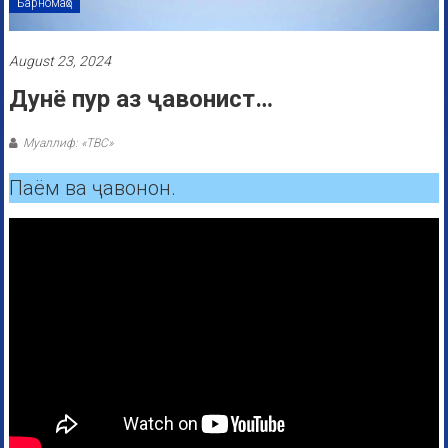
Барномаҳо
August 23, 2024
Дунё пур аз ҷавонист…
Муаллиф: «ТВС»
Паём ва ҷавонон.