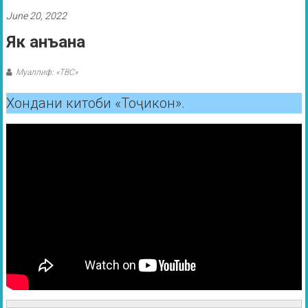
June 20, 2022
Як анъана
Муаллиф: «ТВС»
Хондани китоби «Тоҷикон».