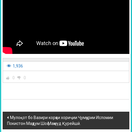
1,936
0
0
Мулоқот бо Вазири корҳои хориҷии Ҷумҳурии Исломии
Покистон Маҳдум Шоҳ Маҳмуд Қурейшӣ.