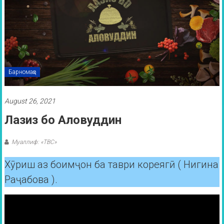
Барномаҳо
August 26, 2021
Лазиз бо Аловуддин
Муаллиф: «ТВС»
Хӯриш аз боимҷон ба таври кореягӣ ( Нигина
Раҷабова ).