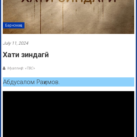
Барномаҳо
July 11, 2024
Хати зиндагӣ
Муаллиф: «ТВС»
Абдусалом Раҳимов.