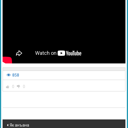
858
0
0
Як анъана