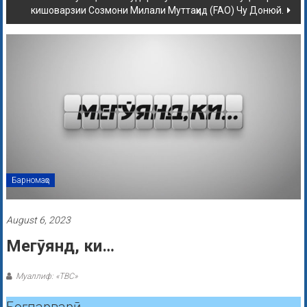
кишоварзии Созмони Милали Муттаҳид (FAO) Чу Донюй.
Барномаҳо
August 6, 2023
Мегӯянд, ки…
Муаллиф: «ТВС»
Боғпарварӣ.