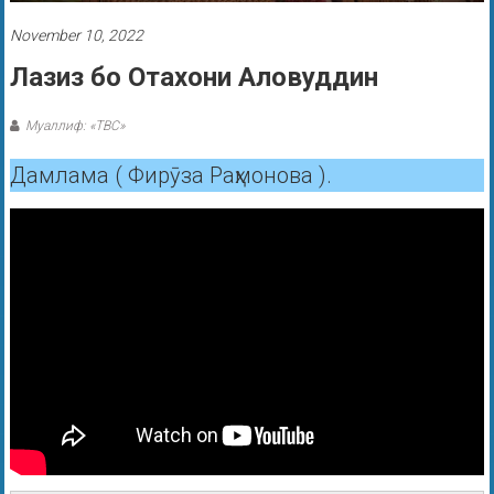
November 10, 2022
Лазиз бо Отахони Аловуддин
Муаллиф: «ТВС»
Дамлама ( Фирӯза Раҳмонова ).