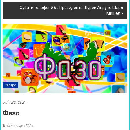
Суҳбати телефонӣ бо Президенти Шӯрои Аврупо Шарл
Мишел
Хабарҳо
July 22, 2021
Фазо
Муаллиф: «ТВС»