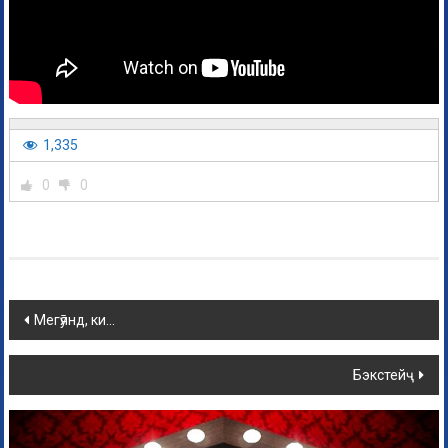
1,335
0
0
Мегӯянд, ки…
Бэкстейҷ