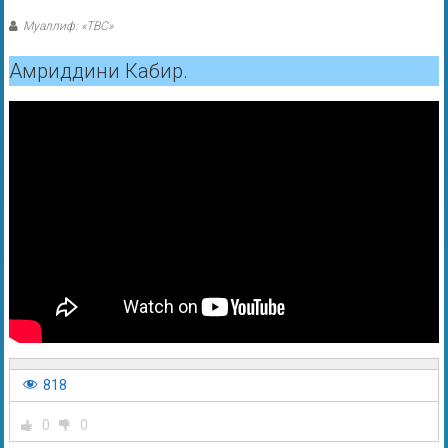
Муаллиф: «ТВС»
Амриддини Кабир.
818
0
0