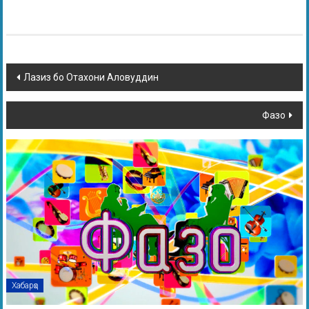
Лазиз бо Отахони Аловуддин
Фазо
Хабарҳо