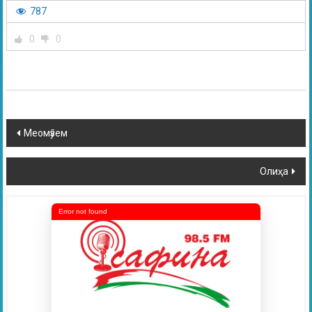
787
0
0
Меомӯзем
Олиҳа
Error not found