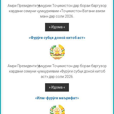
Амри Президенти Ҷумҳурии Тоҷикистон дар бораи баргузор
кардани озмуни ҷумҳуриявии «Тоҷикистон-Ватани азизи
ман» дар соли 2026.
«Фурӯғи субҳи доноӣ китоб аст»
Амри Президенти Ҷумҳурии Тоҷикистон дар бораи баргузор
кардани озмуни ҷумҳуриявии «Фурӯғи субҳи доноӣ китоб
аст» дар соли 2026.
«Илм-фурӯғи маърифат»