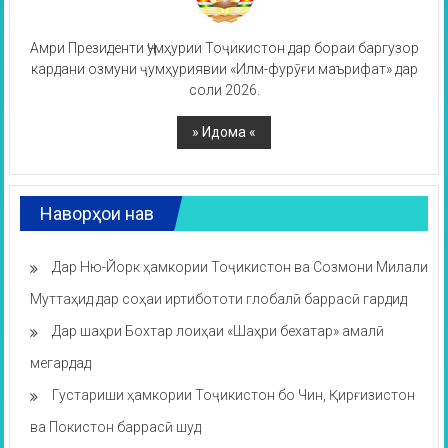
Амри Президенти Ҷумҳурии Тоҷикистон дар бораи баргузор
кардани озмуни ҷумҳуриявии «Илм-фурӯғи маърифат» дар
соли 2026.
Наворҳои нав
Дар Ню-Йорк ҳамкории Тоҷикистон ва Созмони Милали
Муттаҳид дар соҳаи иртибототи глобалӣ баррасӣ гардид
Дар шаҳри Бохтар лоиҳаи «Шаҳри бехатар» амалӣ
мегардад
Густариши ҳамкории Тоҷикистон бо Чин, Қирғизистон
ва Покистон баррасӣ шуд