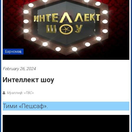
Барномаҳо
February 26, 2024
Интеллект шоу
Муаллиф: «ТВС»
Тими «Пешсаф».