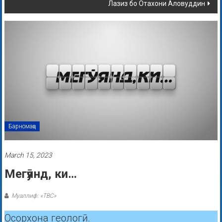
Лазиз бо Отахони Аловуддин
Барномаҳо
March 15, 2023
Мегӯянд, ки…
Муаллиф: «ТВС»
Осорхона геологӣ.