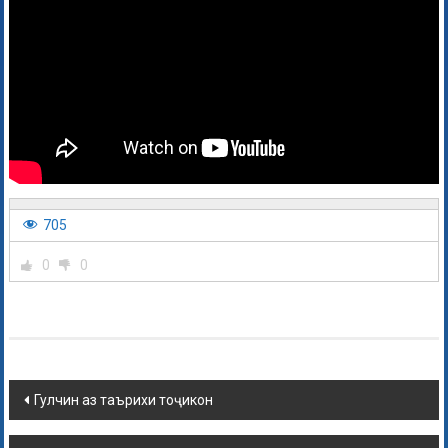
705
0
0
Гулчин аз таърихи тоҷикон