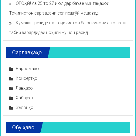
ОГОҲӢ! Аз 25 то 27 июл дар баъзе минтақаҳои
Тоҷикистон сар задани сел пешгӯӣ мешавад
Кумаки Президенти Тоҷикистон ба сокинони аз офати
табиӣ зарардидаи ноҳияи Рӯшон расид
Сарлавҳаҳо
Барномаҳо
Консертҳо
Лавҳаҳо
Хабарҳо
Эълонҳо
Обу ҳаво