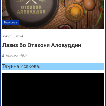
Барномаҳо
March 5, 2024
Лазиз бо Отахони Аловуддин
Муаллиф: «ТВС»
Таҳмина Исҳоқова.