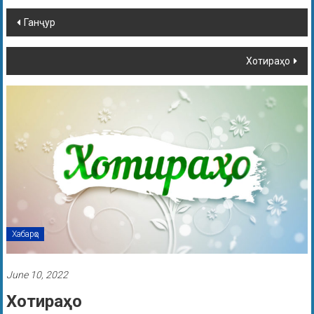
Ганҷур
Хотираҳо
Хабарҳо
June 10, 2022
Хотираҳо