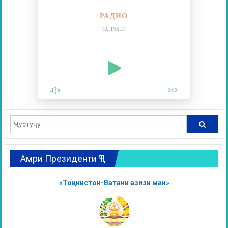
РАДИО
SAFINA.TJ
0:00
Амри Президенти ҶТ
«Тоҷикистон-Ватани азизи ман»