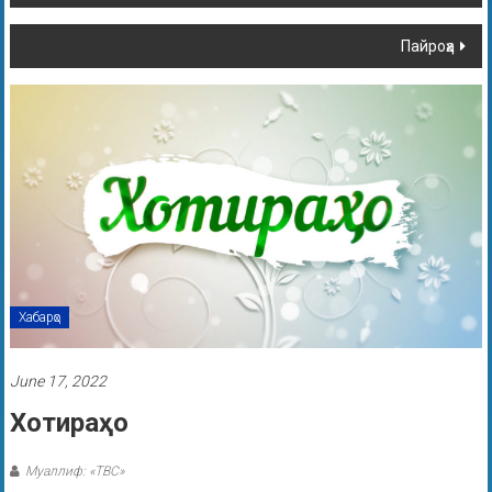
Пайроҳа
Хабарҳо
June 17, 2022
Хотираҳо
Муаллиф: «ТВС»