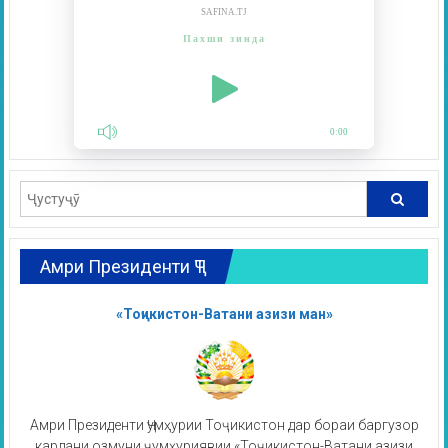
SAFINA.TJ
Пахши зинда
0:00
Амри Президенти ҶТ
«Тоҷикистон-Ватани азизи ман»
Амри Президенти Ҷумҳурии Тоҷикистон дар бораи баргузор
кардани озмуни ҷумҳуриявии «Тоҷикистон-Ватани азизи