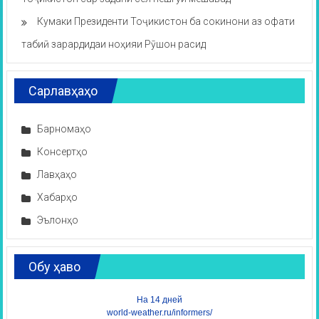
Кумаки Президенти Тоҷикистон ба сокинони аз офати
табиӣ зарардидаи ноҳияи Рӯшон расид
Сарлавҳаҳо
Барномаҳо
Консертҳо
Лавҳаҳо
Хабарҳо
Эълонҳо
Обу ҳаво
На 14 дней
world-weather.ru/informers/