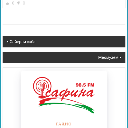
0
0
Сайёраи сабз
Меомӯзем
РАДИО