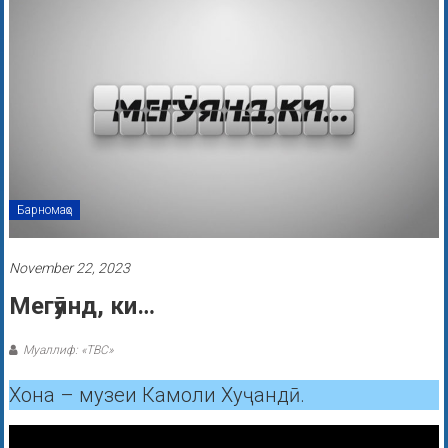
Барномаҳо
November 22, 2023
Мегӯянд, ки…
Муаллиф: «ТВС»
Хона – музеи Камоли Хуҷандӣ.