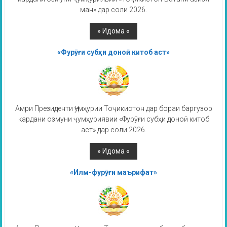
ман» дар соли 2026.
«Фурӯғи субҳи доноӣ китоб аст»
Амри Президенти Ҷумҳурии Тоҷикистон дар бораи баргузор
кардани озмуни ҷумҳуриявии «Фурӯғи субҳи доноӣ китоб
аст» дар соли 2026.
«Илм-фурӯғи маърифат»