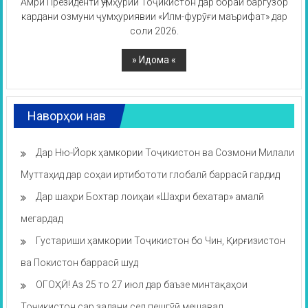
Амри Президенти Ҷумҳурии Тоҷикистон дар бораи баргузор
кардани озмуни ҷумҳуриявии «Илм-фурӯғи маърифат» дар
соли 2026.
Наворҳои нав
Дар Ню-Йорк ҳамкории Тоҷикистон ва Созмони Милали
Муттаҳид дар соҳаи иртибототи глобалӣ баррасӣ гардид
Дар шаҳри Бохтар лоиҳаи «Шаҳри бехатар» амалӣ
мегардад
Густариши ҳамкории Тоҷикистон бо Чин, Қирғизистон
ва Покистон баррасӣ шуд
ОГОҲӢ! Аз 25 то 27 июл дар баъзе минтақаҳои
Тоҷикистон сар задани сел пешгӯӣ мешавад