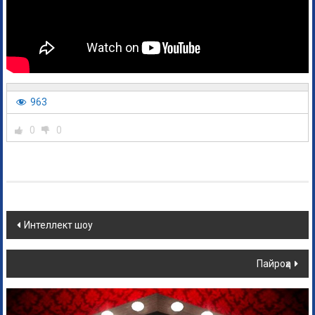
963
0
0
Интеллект шоу
Пайроҳа