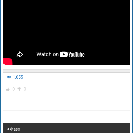
1,055
0
0
Фазо