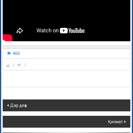
460
0
0
Дар деҳа
Қисмат