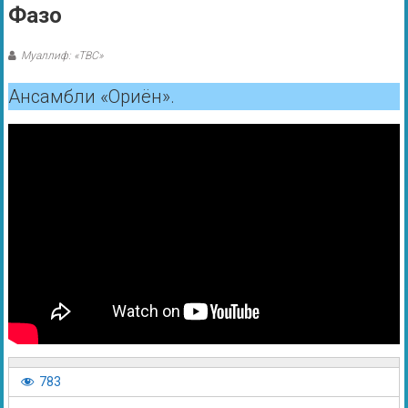
Фазо
Муаллиф: «ТВС»
Ансамбли «Ориён».
783