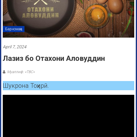
Барномаҳо
April 7, 2024
Лазиз бо Отахони Аловуддин
Муаллиф: «ТВС»
Шукрона Тоҳирӣ.