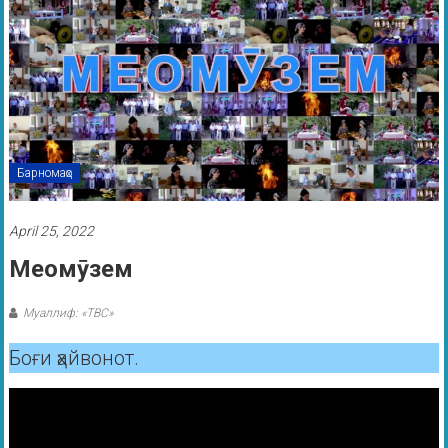
Барномаҳо
April 25, 2022
Меомӯзем
Муаллиф: «ТВС»
Боғи ҳайвонот.