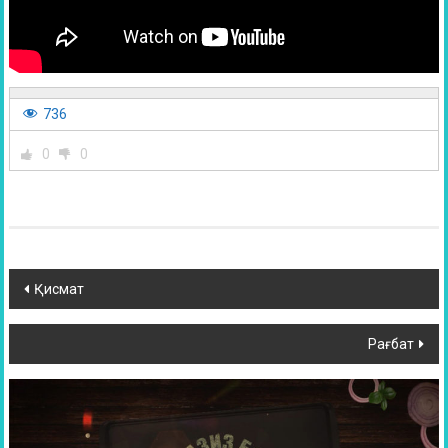
736
0
0
Қисмат
Рағбат