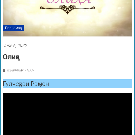
Барномаҳо
June 6, 2022
Олиҳа
Муаллиф: «ТВС»
Гулчеҳраи Раҳмон.