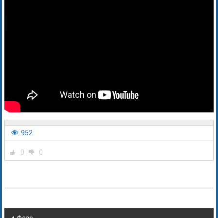
952
0
0
Фазо