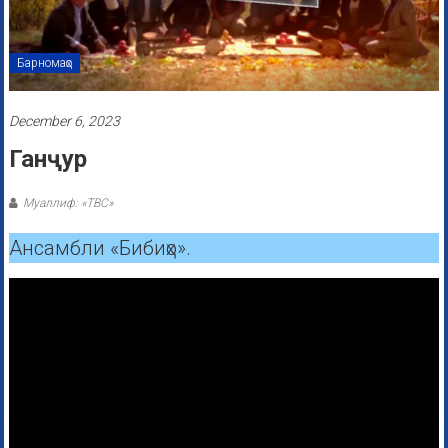
Барномаҳо
December 6, 2023
Ганҷур
Муаллиф: «ТВС»
Ансамбли «Бибиҳо».