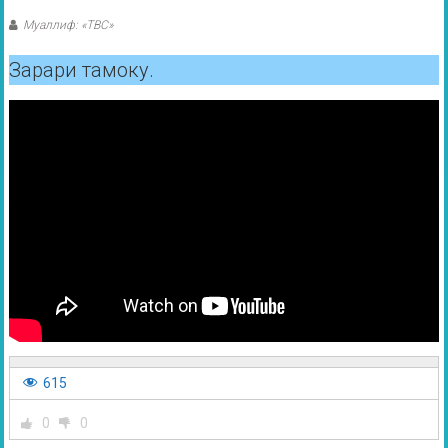
Муаллиф: «ТВС»
Зарари тамоку.
615
0
0