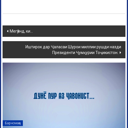
Мегӯянд, ки…
Иштирок дар Ҷаласаи Шурои миллии рушди назди
Президенти Ҷумҳурии Тоҷикистон.
Барномаҳо