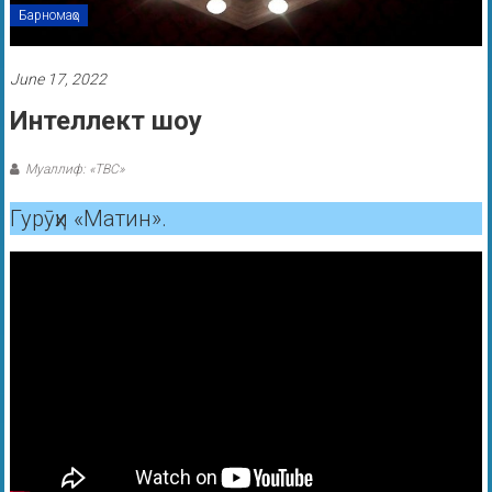
Барномаҳо
June 17, 2022
Интеллект шоу
Муаллиф: «ТВС»
Гурӯҳи «Матин».