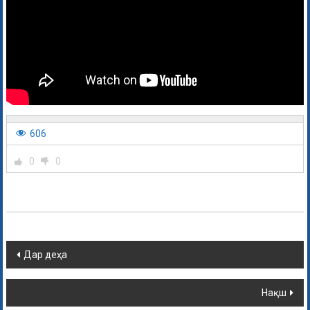
606
0
0
Дар деҳа
Нақш