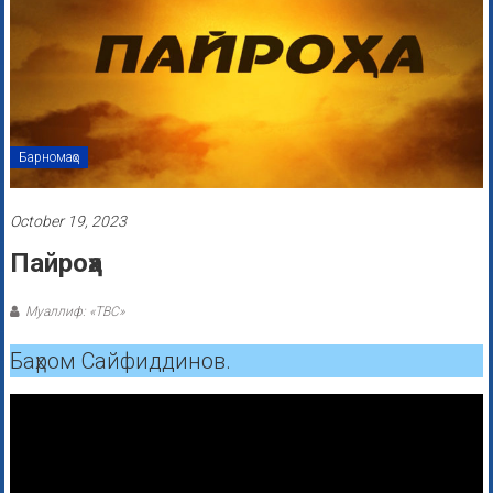
Барномаҳо
October 19, 2023
Пайроҳа
Муаллиф: «ТВС»
Баҳром Сайфиддинов.