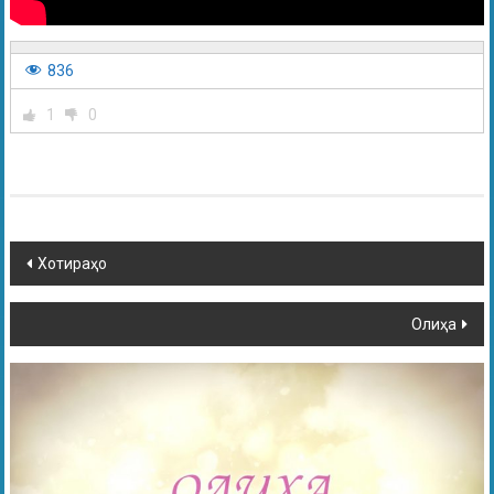
836
1
0
Хотираҳо
Олиҳа