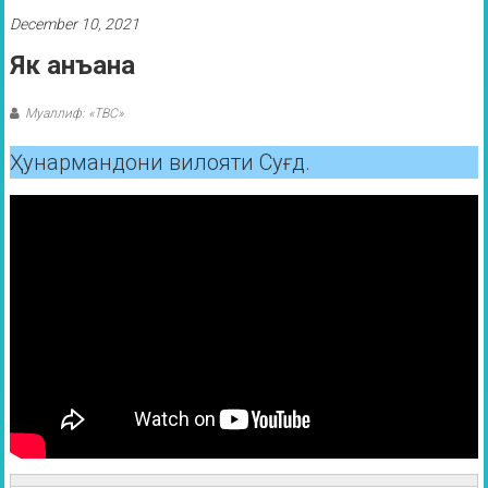
December 10, 2021
Як анъана
Муаллиф: «ТВС»
Ҳунармандони вилояти Суғд.