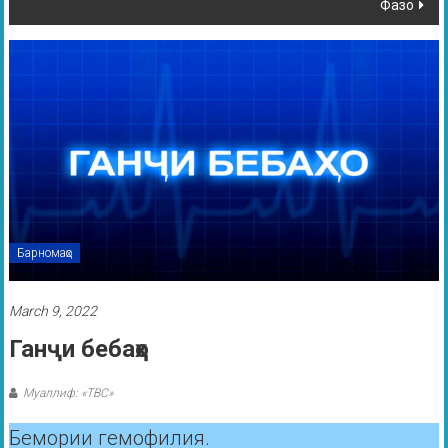
Фазо
Барномаҳо
March 9, 2022
Ганҷи бебаҳо
Муаллиф: «ТВС»
Бемории гемофилия.