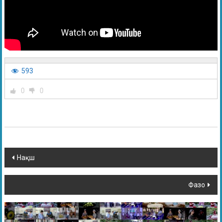
593
0
0
Нақш
Фазо