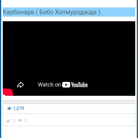
Карбонара ( Бобо Холмуродзода ).
1,079
0
0