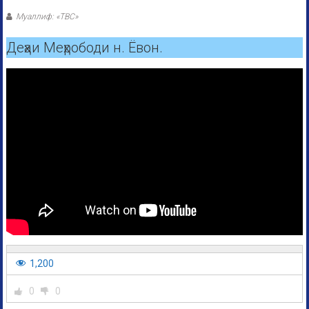
Муаллиф: «ТВС»
Деҳаи Меҳрободи н. Ёвон.
1,200
0
0