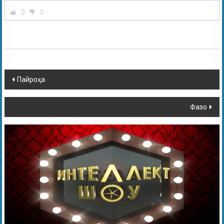
0
0
Пайроҳа
Фазо