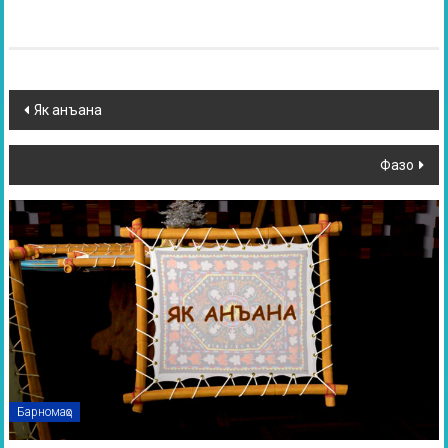
Як анъана
Фазо
Барномаҳо