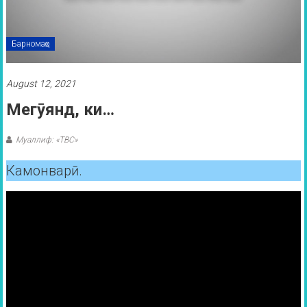
Барномаҳо
August 12, 2021
Мегӯянд, ки…
Муаллиф: «ТВС»
Камонварӣ.