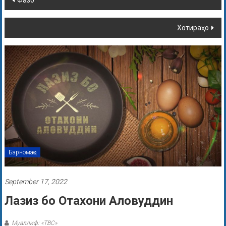
Хотираҳо
Барномаҳо
September 17, 2022
Лазиз бо Отахони Аловуддин
Муаллиф: «ТВС»