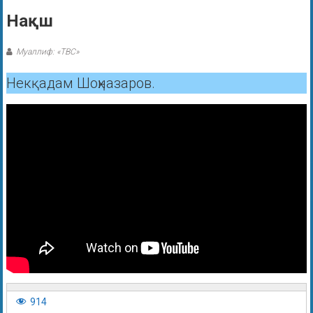
Нақш
Муаллиф: «ТВС»
Некқадам Шоҳназаров.
914