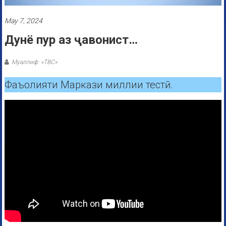
May 7, 2024
Дунё пур аз ҷавонист…
Муаллиф: «ТВС»
Фаъолияти Маркази миллии тестӣ.