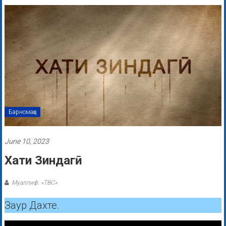
Барномаҳо
June 10, 2023
Хати Зиндагӣ
Муаллиф: «ТВС»
Заур Дахте.