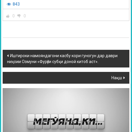
843
0
0
Иштироки намояндагони касбу кори гуногун дар даври
ниҳоии Озмуни «Фурӯғи субҳи доноӣ китоб аст».
Нақш