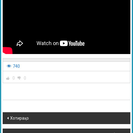
740
0
0
Хотираҳо