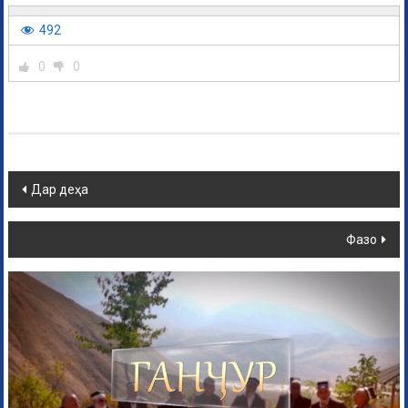
492
0
0
Дар деҳа
Фазо