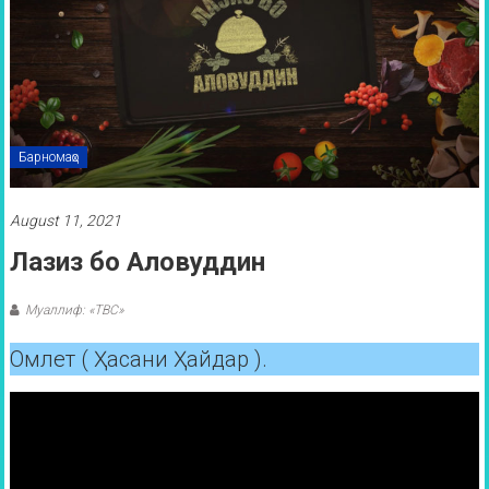
Барномаҳо
August 11, 2021
Лазиз бо Аловуддин
Муаллиф: «ТВС»
Омлет ( Ҳасани Ҳайдар ).