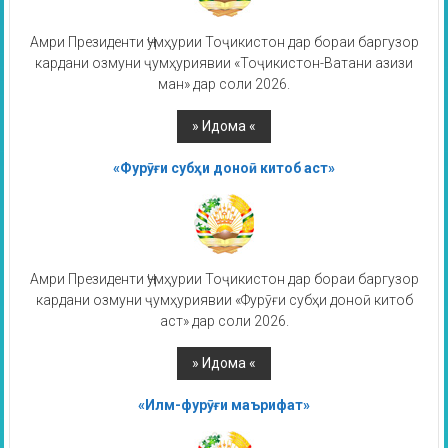
Амри Президенти Ҷумҳурии Тоҷикистон дар бораи баргузор
кардани озмуни ҷумҳуриявии «Тоҷикистон-Ватани азизи
ман» дар соли 2026.
«Фурӯғи субҳи доноӣ китоб аст»
Амри Президенти Ҷумҳурии Тоҷикистон дар бораи баргузор
кардани озмуни ҷумҳуриявии «Фурӯғи субҳи доноӣ китоб
аст» дар соли 2026.
«Илм-фурӯғи маърифат»