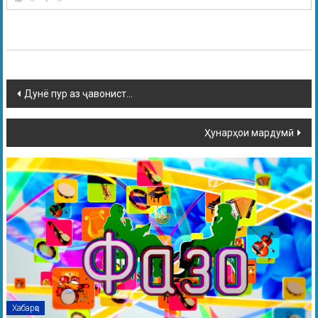
Дунё пур аз ҷавонист…
Ҳунарҳои мардумӣ
Хабарҳо