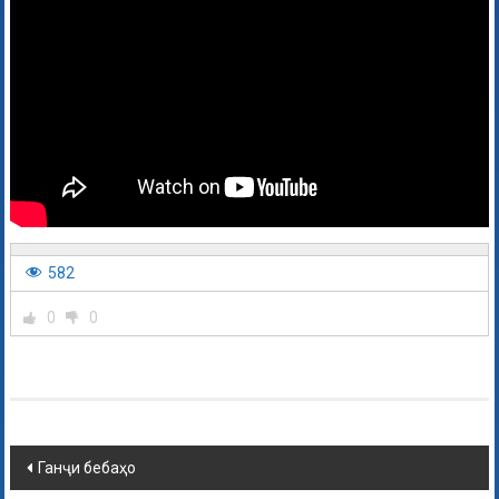
582
0
0
Ганҷи бебаҳо