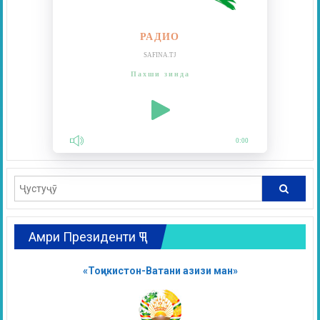
РАДИО
SAFINA.TJ
Пахши зинда
0:00
Амри Президенти ҶТ
«Тоҷикистон-Ватани азизи ман»