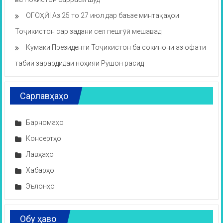
ОГОҲӢ! Аз 25 то 27 июл дар баъзе минтақаҳои
Тоҷикистон сар задани сел пешгӯӣ мешавад
Кумаки Президенти Тоҷикистон ба сокинони аз офати
табиӣ зарардидаи ноҳияи Рӯшон расид
Сарлавҳаҳо
Барномаҳо
Консертҳо
Лавҳаҳо
Хабарҳо
Эълонҳо
Обу ҳаво