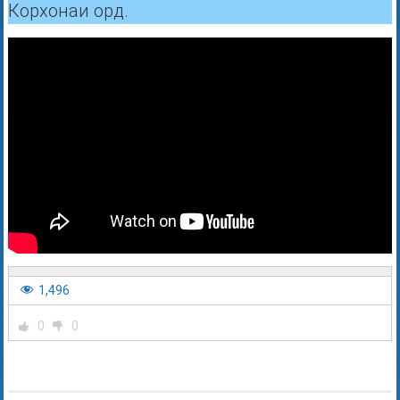
Корхонаи орд.
1,496
0
0