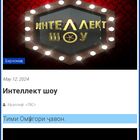
Барномаҳо
May 12, 2024
Интеллект шоу
Муаллиф: «ТВС»
Тими Омӯзгори ҷавон.