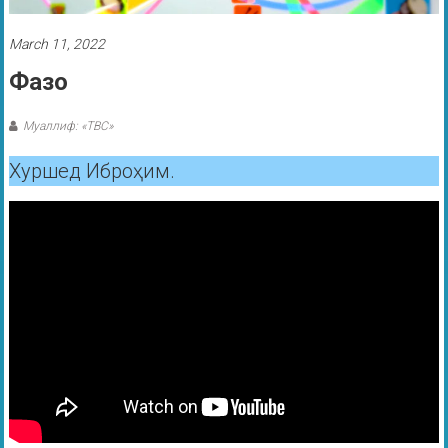
March 11, 2022
Фазо
Муаллиф: «ТВС»
Хуршед Иброҳим.