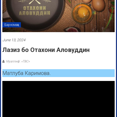
Барномаҳо
June 13, 2024
Лазиз бо Отахони Аловуддин
Муаллиф: «ТВС»
Матлуба Каримова.