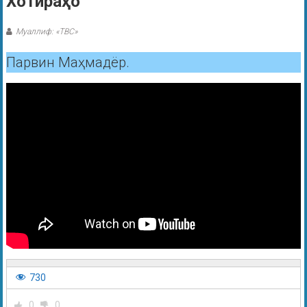
Хотираҳо
Муаллиф: «ТВС»
Парвин Маҳмадёр.
730
0
0