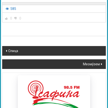
585
0
0
Олиҳа
Меомӯзем