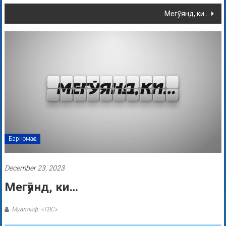
Мегӯянд, ки…
Барномаҳо
December 23, 2023
Мегӯянд, ки…
Муаллиф: «ТВС»