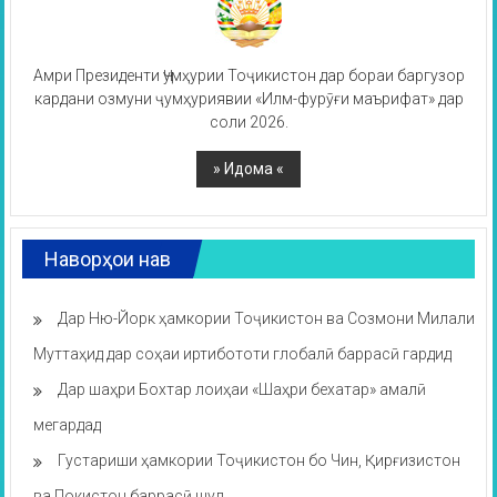
Амри Президенти Ҷумҳурии Тоҷикистон дар бораи баргузор
кардани озмуни ҷумҳуриявии «Илм-фурӯғи маърифат» дар
соли 2026.
Наворҳои нав
Дар Ню-Йорк ҳамкории Тоҷикистон ва Созмони Милали
Муттаҳид дар соҳаи иртибототи глобалӣ баррасӣ гардид
Дар шаҳри Бохтар лоиҳаи «Шаҳри бехатар» амалӣ
мегардад
Густариши ҳамкории Тоҷикистон бо Чин, Қирғизистон
ва Покистон баррасӣ шуд