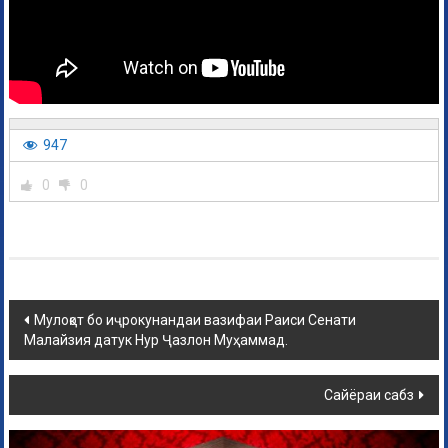
947
0
0
Мулоқот бо иҷрокунандаи вазифаи Раиси Сенати
Малайзия датук Нур Ҷазлон Муҳаммад.
Сайёраи сабз