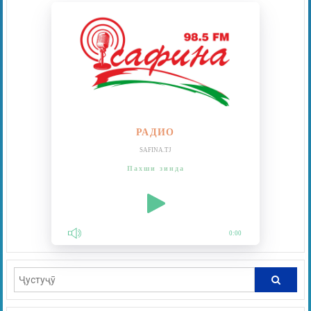
РАДИО
SAFINA.TJ
Пахши зинда
0:00