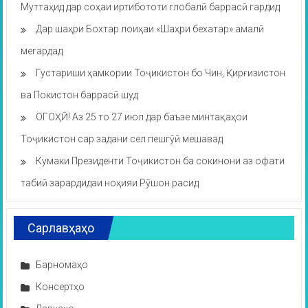
Муттаҳид дар соҳаи иртибототи глобалӣ баррасӣ гардид
Дар шаҳри Бохтар лоиҳаи «Шаҳри бехатар» амалӣ
мегардад
Густариши ҳамкории Тоҷикистон бо Чин, Қирғизистон
ва Покистон баррасӣ шуд
ОГОҲӢ! Аз 25 то 27 июл дар баъзе минтақаҳои
Тоҷикистон сар задани сел пешгӯӣ мешавад
Кумаки Президенти Тоҷикистон ба сокинони аз офати
табиӣ зарардидаи ноҳияи Рӯшон расид
Сарлавҳаҳо
Барномаҳо
Консертҳо