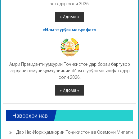
аст» дар соли 2026.
«Илм-фурӯғи маърифат»
Амри Президенти Ҷумҳурии Тоҷикистон дар бораи баргузор
кардани озмуни ҷумҳуриявии «Илм-фурӯғи маърифат» дар
соли 2026.
Наворҳои нав
Дар Ню-Йорк ҳамкории Тоҷикистон ва Созмони Милали