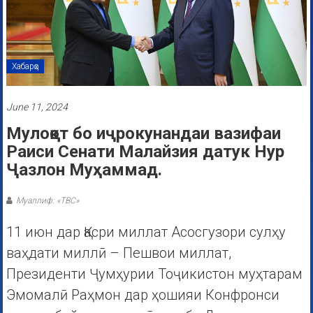
Хабарҳо
June 11, 2024
Мулоқот бо иҷрокунандаи вазифаи
Раиси Сенати Малайзия датук Нур
Ҷазлон Муҳаммад.
Муаллиф: «ТВС»
11 июн дар Қасри миллат Асосгузори сулҳу
ваҳдати миллӣ – Пешвои миллат,
Президенти Ҷумҳурии Тоҷикистон муҳтарам
Эмомалӣ Раҳмон дар ҳошияи Конфронси