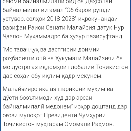
сеюми байналмилалӣ оид ба Даҳсолаи
байналмилалии амал “Об барои рушди
устувор, солҳои 2018-2028” иҷрокунандаи
вазифаи Раиси Сенати Малайзия датук Нур
Ҷазлон Муҳаммадро ба ҳузур пазируфтанд.
“Мо таваҷҷуҳ ва дастгирии доимии
роҳбарияти олӣ ва Ҳукумати Малайзияи ба
мо дӯстро аз иқдомҳои глобалии Тоҷикистон
дар соҳаи обу иқлим қадр мекунем.
Малайзияро яке аз шарикони муҳим ва
дӯсти боэътимоди худ дар арсаи
байналмилалӣ медонем” изҳор доштанд дар
оғози мулоқот Президенти Ҷумҳурии
Тоҷикистон муҳтарам Эмомалӣ Раҳмон.