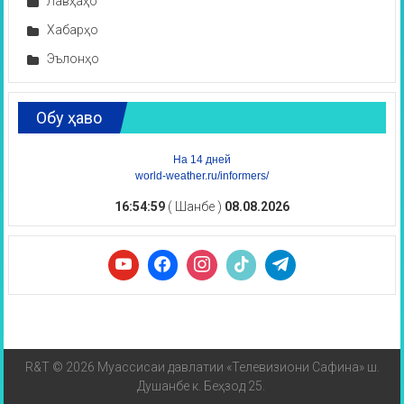
Лавҳаҳо
Хабарҳо
Эълонҳо
Обу ҳаво
На 14 дней
world-weather.ru/informers/
16:55:00
( Шанбе )
08.08.2026
R&T © 2026 Муассисаи давлатии «Телевизиони Сафина» ш.
Душанбе к. Беҳзод 25.