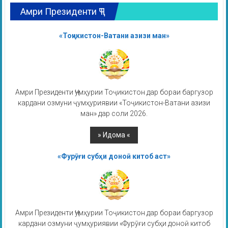
Амри Президенти ҶТ
«Тоҷикистон-Ватани азизи ман»
Амри Президенти Ҷумҳурии Тоҷикистон дар бораи баргузор
кардани озмуни ҷумҳуриявии «Тоҷикистон-Ватани азизи
ман» дар соли 2026.
«Фурӯғи субҳи доноӣ китоб аст»
Амри Президенти Ҷумҳурии Тоҷикистон дар бораи баргузор
кардани озмуни ҷумҳуриявии «Фурӯғи субҳи доноӣ китоб