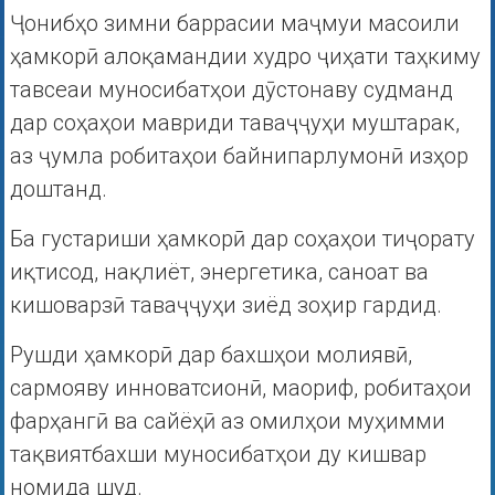
Ҷонибҳо зимни баррасии маҷмуи масоили
ҳамкорӣ алоқамандии худро ҷиҳати таҳкиму
тавсеаи муносибатҳои дӯстонаву судманд
дар соҳаҳои мавриди таваҷҷуҳи муштарак,
аз ҷумла робитаҳои байнипарлумонӣ изҳор
доштанд.
Ба густариши ҳамкорӣ дар соҳаҳои тиҷорату
иқтисод, нақлиёт, энергетика, саноат ва
кишоварзӣ таваҷҷуҳи зиёд зоҳир гардид.
Рушди ҳамкорӣ дар бахшҳои молиявӣ,
сармояву инноватсионӣ, маориф, робитаҳои
фарҳангӣ ва сайёҳӣ аз омилҳои муҳимми
тақвиятбахши муносибатҳои ду кишвар
номида шуд.