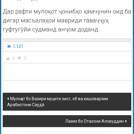
Дар рафти мулоқот ҷонибҳо ҳамчунин оид ба
дигар масъалаҳои мавриди таваҷҷуҳ
гуфтугӯйи судманд анҷом доданд.
1,121
0
0
Мулоқот бо Вазири муҳити зист, об ва кишоварзии
Арабистони Саудӣ.
Лазиз бо Отахони Аловуддин