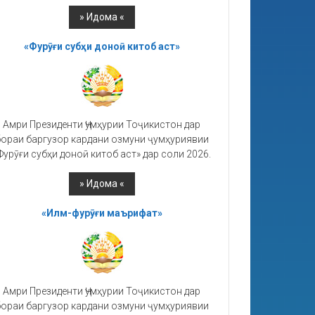
«Фурӯғи субҳи доноӣ китоб аст»
Амри Президенти Ҷумҳурии Тоҷикистон дар
ораи баргузор кардани озмуни ҷумҳуриявии
Фурӯғи субҳи доноӣ китоб аст» дар соли 2026.
«Илм-фурӯғи маърифат»
Амри Президенти Ҷумҳурии Тоҷикистон дар
ораи баргузор кардани озмуни ҷумҳуриявии