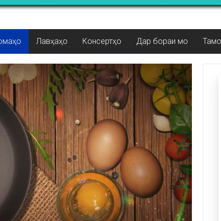
омаҳо
Лавҳаҳо
Консертҳо
Дар бораи мо
Там