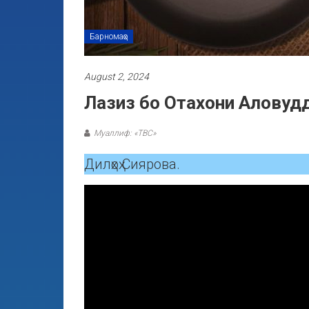
Барномаҳо
August 2, 2024
Лазиз бо Отахони Аловуд
Муаллиф: «ТВС»
Дилҳоҳ Сиярова.