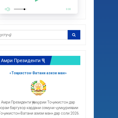
0:00
Амри Президенти ҶТ
«Тоҷикистон-Ватани азизи ман»
Амри Президенти Ҷумҳурии Тоҷикистон дар
ораи баргузор кардани озмуни ҷумҳуриявии
Тоҷикистон-Ватани азизи ман» дар соли 2026.