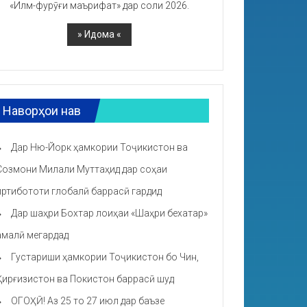
«Илм-фурӯғи маърифат» дар соли 2026.
Наворҳои нав
Дар Ню-Йорк ҳамкории Тоҷикистон ва
Созмони Милали Муттаҳид дар соҳаи
иртибототи глобалӣ баррасӣ гардид
Дар шаҳри Бохтар лоиҳаи «Шаҳри бехатар»
амалӣ мегардад
Густариши ҳамкории Тоҷикистон бо Чин,
Қирғизистон ва Покистон баррасӣ шуд
ОГОҲӢ! Аз 25 то 27 июл дар баъзе