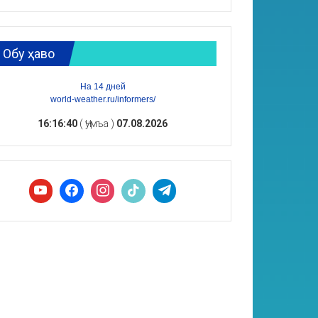
Обу ҳаво
На 14 дней
world-weather.ru/informers/
16:16:41
( Ҷумъа )
07.08.2026