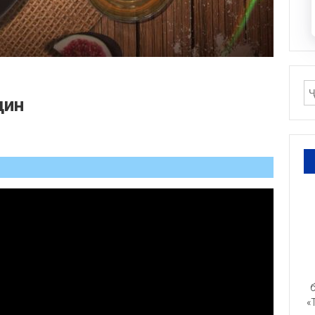
дин
б
«