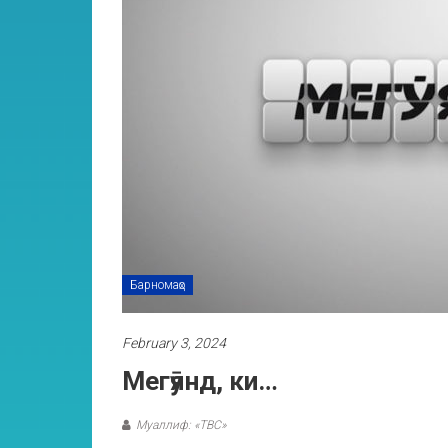
Барномаҳо
February 3, 2024
Мегӯянд, ки…
Муаллиф: «ТВС»