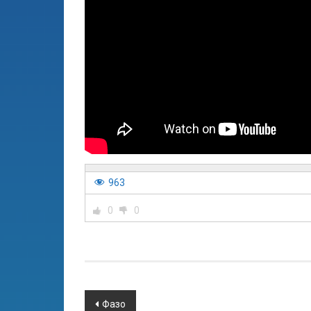
963
0
0
Фазо