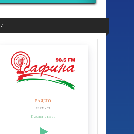
ос
РАДИО
SAFINA.TJ
Пахши зинда