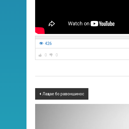
426
0
0
Лаҳзае бо равоншинос