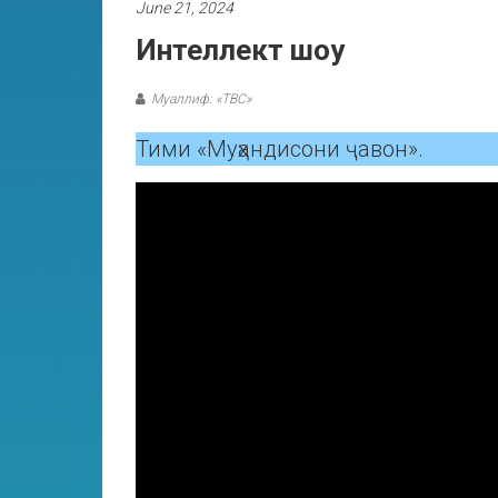
June 21, 2024
Интеллект шоу
Муаллиф: «ТВС»
Тими «Муҳандисони ҷавон».