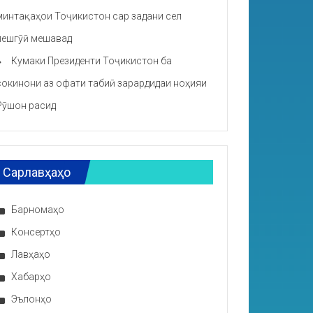
минтақаҳои Тоҷикистон сар задани сел
пешгӯӣ мешавад
Кумаки Президенти Тоҷикистон ба
сокинони аз офати табиӣ зарардидаи ноҳияи
Рӯшон расид
Сарлавҳаҳо
Барномаҳо
Консертҳо
Лавҳаҳо
Хабарҳо
Эълонҳо