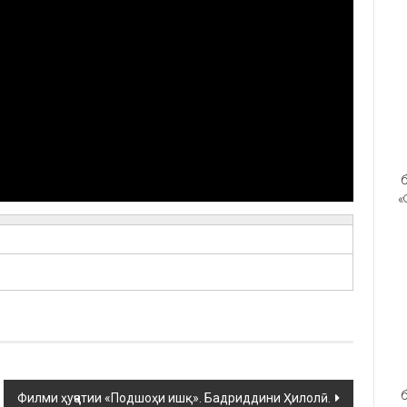
б
«
б
Филми ҳуҷҷатии «Подшоҳи ишқ». Бадриддини Ҳилолӣ.