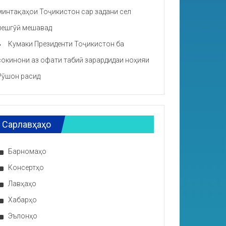
минтақаҳои Тоҷикистон сар задани сел
пешгӯӣ мешавад
Кумаки Президенти Тоҷикистон ба
сокинони аз офати табиӣ зарардидаи ноҳияи
Рӯшон расид
Сарлавҳаҳо
Барномаҳо
Консертҳо
Лавҳаҳо
Хабарҳо
Эълонҳо