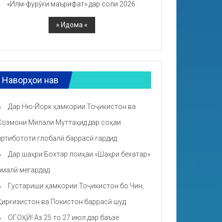
«Илм-фурӯғи маърифат» дар соли 2026.
Наворҳои нав
Дар Ню-Йорк ҳамкории Тоҷикистон ва
Созмони Милали Муттаҳид дар соҳаи
иртибототи глобалӣ баррасӣ гардид
Дар шаҳри Бохтар лоиҳаи «Шаҳри бехатар»
амалӣ мегардад
Густариши ҳамкории Тоҷикистон бо Чин,
Қирғизистон ва Покистон баррасӣ шуд
ОГОҲӢ! Аз 25 то 27 июл дар баъзе