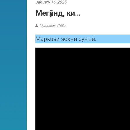
January 16, 2025
Мегӯянд, ки…
Муаллиф: «ТВС»
Маркази зеҳни сунъӣ.