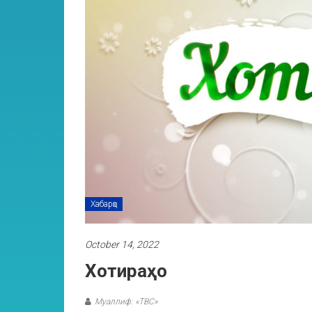
Хабарҳо
October 14, 2022
Хотираҳо
Муаллиф: «ТВС»