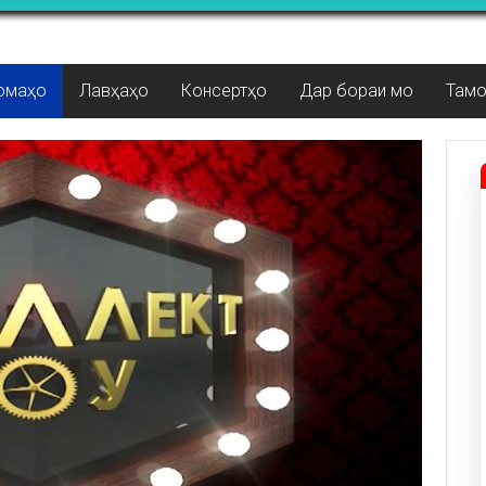
омаҳо
Лавҳаҳо
Консертҳо
Дар бораи мо
Там