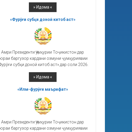
«Фурӯғи субҳи доноӣ китоб аст»
Амри Президенти Ҷумҳурии Тоҷикистон дар
ораи баргузор кардани озмуни ҷумҳуриявии
Фурӯғи субҳи доноӣ китоб аст» дар соли 2026.
«Илм-фурӯғи маърифат»
Амри Президенти Ҷумҳурии Тоҷикистон дар
ораи баргузор кардани озмуни ҷумҳуриявии