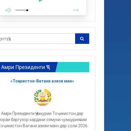
0:00
Амри Президенти ҶТ
«Тоҷикистон-Ватани азизи ман»
Амри Президенти Ҷумҳурии Тоҷикистон дар
ораи баргузор кардани озмуни ҷумҳуриявии
Тоҷикистон-Ватани азизи ман» дар соли 2026.