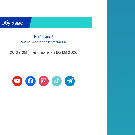
Обу ҳаво
На 14 дней
world-weather.ru/informers/
20:37:29
( Панҷшанбе )
06.08.2026