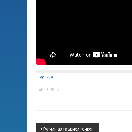
739
0
0
Гулчин аз таърихи тоҷикон.