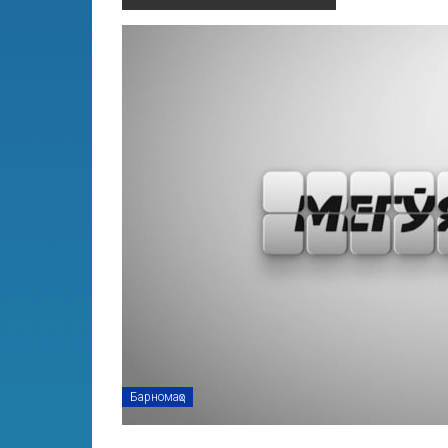
Барномаҳо