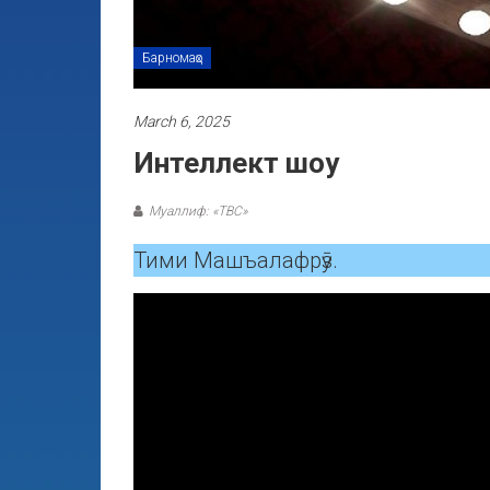
Барномаҳо
March 6, 2025
Интеллект шоу
Муаллиф: «ТВС»
Тими Машъалафрӯз.