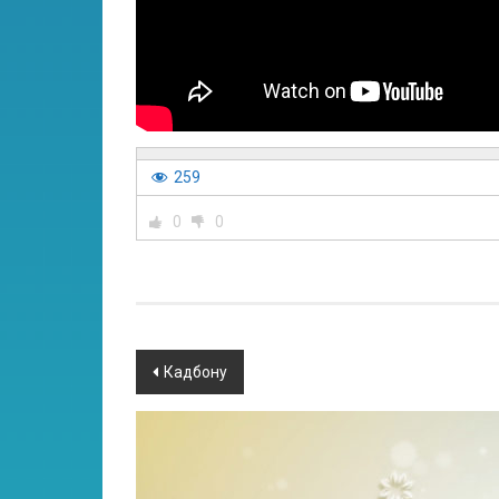
259
0
0
Кадбону