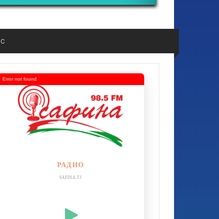
ос
Error not found
РАДИО
SAFINA.TJ