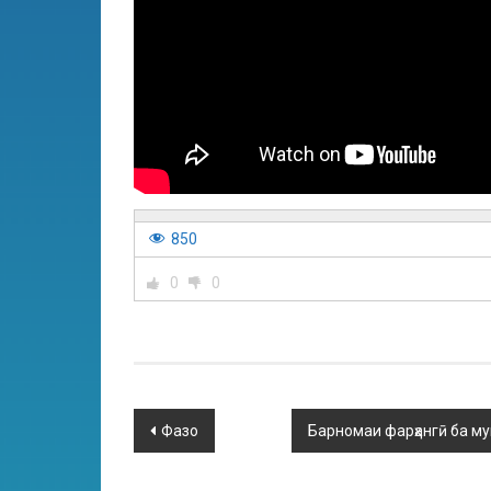
850
0
0
Фазо
Барномаи фарҳангӣ ба му