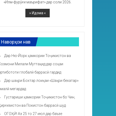
«Илм-фурӯғи маърифат» дар соли 2026.
Наворҳои нав
Дар Ню-Йорк ҳамкории Тоҷикистон ва
Созмони Милали Муттаҳид дар соҳаи
иртибототи глобалӣ баррасӣ гардид
Дар шаҳри Бохтар лоиҳаи «Шаҳри бехатар»
амалӣ мегардад
Густариши ҳамкории Тоҷикистон бо Чин,
Қирғизистон ва Покистон баррасӣ шуд
ОГОҲӢ! Аз 25 то 27 июл дар баъзе