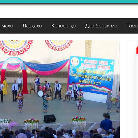
омаҳо
Лавҳаҳо
Консертҳо
Дар бораи мо
Там