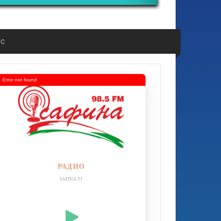
ос
Error not found
РАДИО
SAFINA.TJ