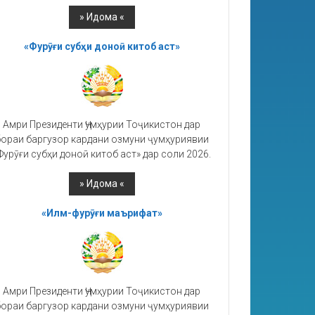
«Фурӯғи субҳи доноӣ китоб аст»
Амри Президенти Ҷумҳурии Тоҷикистон дар
ораи баргузор кардани озмуни ҷумҳуриявии
Фурӯғи субҳи доноӣ китоб аст» дар соли 2026.
«Илм-фурӯғи маърифат»
Амри Президенти Ҷумҳурии Тоҷикистон дар
ораи баргузор кардани озмуни ҷумҳуриявии