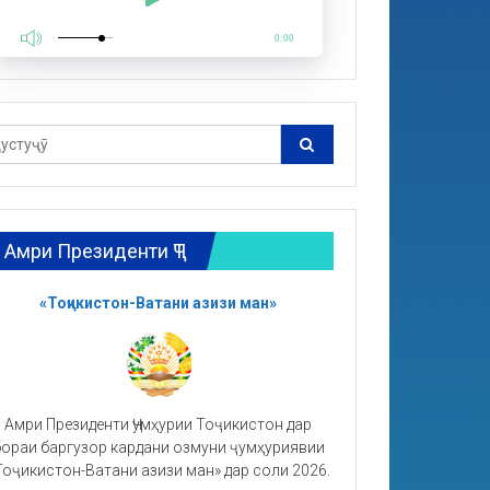
0:00
Амри Президенти ҶТ
«Тоҷикистон-Ватани азизи ман»
Амри Президенти Ҷумҳурии Тоҷикистон дар
ораи баргузор кардани озмуни ҷумҳуриявии
Тоҷикистон-Ватани азизи ман» дар соли 2026.