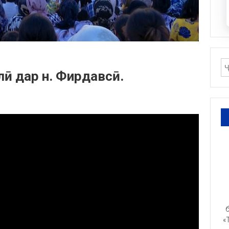
лӣ дар н. Фирдавсӣ.
б
«