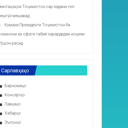
минтақаҳои Тоҷикистон сар задани сел
пешгӯӣ мешавад
Кумаки Президенти Тоҷикистон ба
сокинони аз офати табиӣ зарардидаи ноҳияи
Рӯшон расид
Сарлавҳаҳо
Барномаҳо
Консертҳо
Лавҳаҳо
Хабарҳо
Эълонҳо