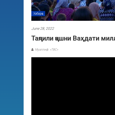
Хабарҳо
June 28, 2022
Таҷлили ҷашни Ваҳдати мил
Муаллиф: «ТВС»