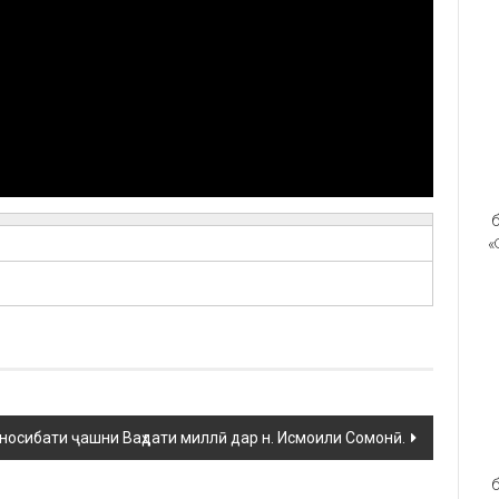
б
«
носибати ҷашни Ваҳдати миллӣ дар н. Исмоили Сомонӣ.
б