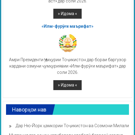
аст» дар соли 2026.
«Илм-фурӯғи маърифат»
Амри Президенти Ҷумҳурии Тоҷикистон дар бораи баргузор
кардани озмуни ҷумҳуриявии «Илм-фурӯғи маърифат» дар
соли 2026.
Наворҳои нав
Дар Ню-Йорк ҳамкории Тоҷикистон ва Созмони Милали