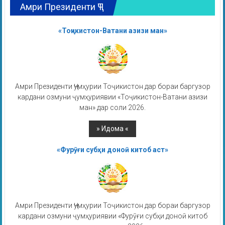
Амри Президенти ҶТ
«Тоҷикистон-Ватани азизи ман»
Амри Президенти Ҷумҳурии Тоҷикистон дар бораи баргузор
кардани озмуни ҷумҳуриявии «Тоҷикистон-Ватани азизи
ман» дар соли 2026.
«Фурӯғи субҳи доноӣ китоб аст»
Амри Президенти Ҷумҳурии Тоҷикистон дар бораи баргузор
кардани озмуни ҷумҳуриявии «Фурӯғи субҳи доноӣ китоб