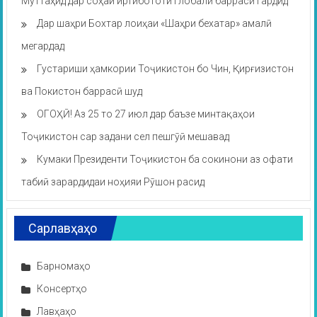
Муттаҳид дар соҳаи иртибототи глобалӣ баррасӣ гардид
Дар шаҳри Бохтар лоиҳаи «Шаҳри бехатар» амалӣ
мегардад
Густариши ҳамкории Тоҷикистон бо Чин, Қирғизистон
ва Покистон баррасӣ шуд
ОГОҲӢ! Аз 25 то 27 июл дар баъзе минтақаҳои
Тоҷикистон сар задани сел пешгӯӣ мешавад
Кумаки Президенти Тоҷикистон ба сокинони аз офати
табиӣ зарардидаи ноҳияи Рӯшон расид
Сарлавҳаҳо
Барномаҳо
Консертҳо
Лавҳаҳо