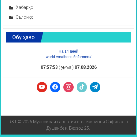
Хабарҳо
Эълонҳо
Обу ҳаво
На 14 дней
world-weather.ru/informers/
07:57:53
( Ҷумъа )
07.08.2026
R&T © 2026 Муассисаи давлатии «Телевизиони Сафина» ш.
Душанбе к. Беҳзод 25.