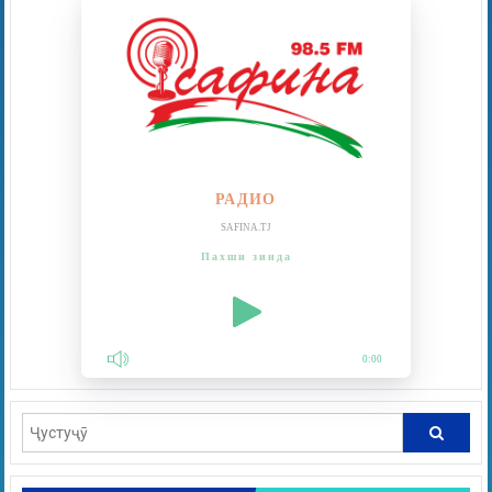
РАДИО
SAFINA.TJ
Пахши зинда
0:00