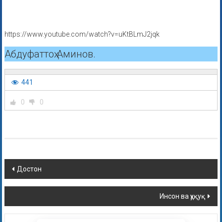
https://www.youtube.com/watch?v=uKtBLmJ2jqk
Абдуфаттоҳ Аминов.
441
0
0
Достон
Инсон ва ҳуқуқ