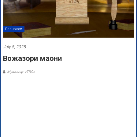
Барномаҳо
July 8, 2025
Вожазори маонӣ
Муаллиф: «ТВС»