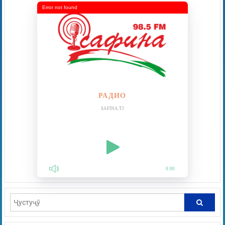
Error not found
РАДИО
SAFINA.TJ
0:00