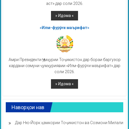
аст» дар соли 2026.
«Илм-фурӯғи маърифат»
Амри Президенти Ҷумҳурии Тоҷикистон дар бораи баргузор
кардани озмуни ҷумҳуриявии «Илм-фурӯғи маърифат» дар
соли 2026.
Наворҳои нав
Дар Ню-Йорк ҳамкории Тоҷикистон ва Созмони Милали