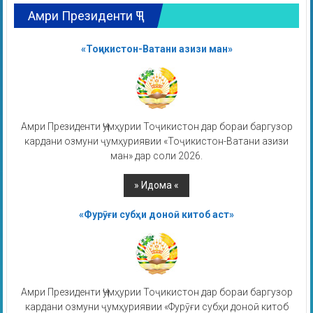
Амри Президенти ҶТ
«Тоҷикистон-Ватани азизи ман»
Амри Президенти Ҷумҳурии Тоҷикистон дар бораи баргузор
кардани озмуни ҷумҳуриявии «Тоҷикистон-Ватани азизи
ман» дар соли 2026.
«Фурӯғи субҳи доноӣ китоб аст»
Амри Президенти Ҷумҳурии Тоҷикистон дар бораи баргузор
кардани озмуни ҷумҳуриявии «Фурӯғи субҳи доноӣ китоб