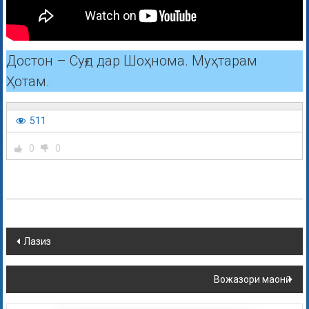
Достон – Суғд дар Шоҳнома. Муҳтарам
Ҳотам.
511
0
0
Лазиз
Вожазори маонӣ