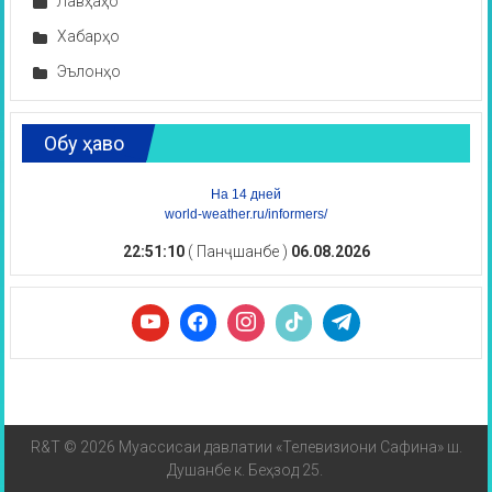
Лавҳаҳо
Хабарҳо
Эълонҳо
Обу ҳаво
На 14 дней
world-weather.ru/informers/
22:51:10
( Панҷшанбе )
06.08.2026
R&T © 2026 Муассисаи давлатии «Телевизиони Сафина» ш.
Душанбе к. Беҳзод 25.