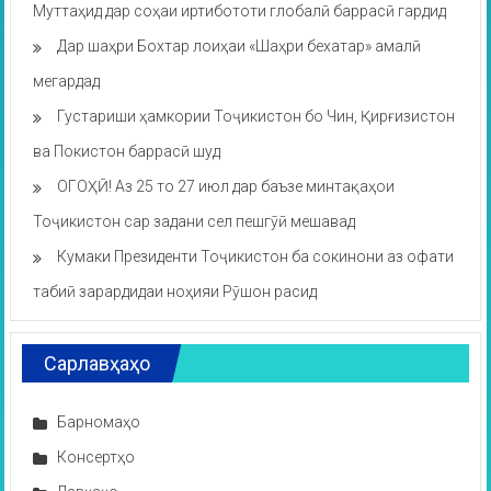
Муттаҳид дар соҳаи иртибототи глобалӣ баррасӣ гардид
Дар шаҳри Бохтар лоиҳаи «Шаҳри бехатар» амалӣ
мегардад
Густариши ҳамкории Тоҷикистон бо Чин, Қирғизистон
ва Покистон баррасӣ шуд
ОГОҲӢ! Аз 25 то 27 июл дар баъзе минтақаҳои
Тоҷикистон сар задани сел пешгӯӣ мешавад
Кумаки Президенти Тоҷикистон ба сокинони аз офати
табиӣ зарардидаи ноҳияи Рӯшон расид
Сарлавҳаҳо
Барномаҳо
Консертҳо