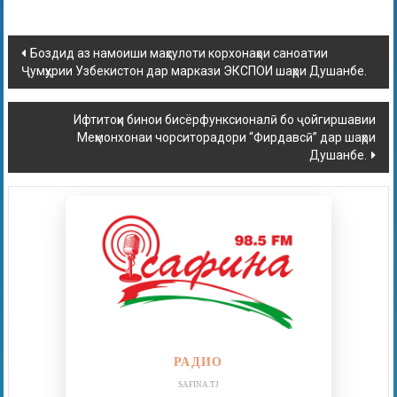
Боздид аз намоиши маҳсулоти корхонаҳои саноатии
Ҷумҳурии Узбекистон дар маркази ЭКСПОИ шаҳри Душанбе.
Ифтитоҳи бинои бисёрфунксионалӣ бо ҷойгиршавии
Меҳмонхонаи чорситорадори “Фирдавсӣ” дар шаҳри
Душанбе.
РАДИО
SAFINA.TJ