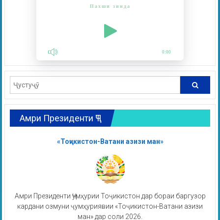
Пахши зинда
0:00
Амри Президенти ҶТ
«Тоҷикистон-Ватани азизи ман»
Амри Президенти Ҷумҳурии Тоҷикистон дар бораи баргузор
кардани озмуни ҷумҳуриявии «Тоҷикистон-Ватани азизи
ман» дар соли 2026.