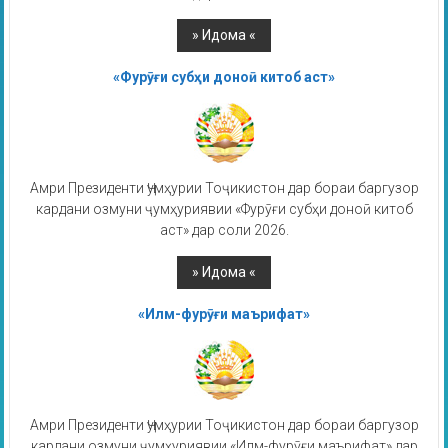
«Фурӯғи субҳи доноӣ китоб аст»
Амри Президенти Ҷумҳурии Тоҷикистон дар бораи баргузор
кардани озмуни ҷумҳуриявии «Фурӯғи субҳи доноӣ китоб
аст» дар соли 2026.
«Илм-фурӯғи маърифат»
Амри Президенти Ҷумҳурии Тоҷикистон дар бораи баргузор
кардани озмуни ҷумҳуриявии «Илм-фурӯғи маърифат» дар