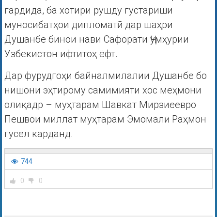
гардида, ба хотири рушду густариши
муносибатҳои дипломатӣ дар шаҳри
Душанбе бинои нави Сафорати Ҷумҳурии
Узбекистон ифтитоҳ ёфт.
Дар фурудгоҳи байналмилалии Душанбе бо
нишони эҳтирому самимияти хос меҳмони
олиқадр – муҳтарам Шавкат Мирзиёевро
Пешвои миллат муҳтарам Эмомалӣ Раҳмон
гусел карданд.
744
0
0