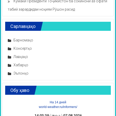
Кумаки Президенти Тоҷикистон ба сокинони аз офати
табиӣ зарардидаи ноҳияи Рӯшон расид
Сарлавҳаҳо
Барномаҳо
Консертҳо
Лавҳаҳо
Хабарҳо
Эълонҳо
Обу ҳаво
На 14 дней
world-weather.ru/informers/
14:03:40
( Ҷумъа )
07.08.2026