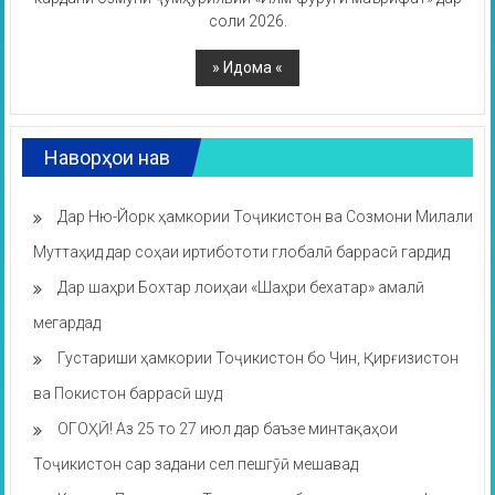
соли 2026.
Наворҳои нав
Дар Ню-Йорк ҳамкории Тоҷикистон ва Созмони Милали
Муттаҳид дар соҳаи иртибототи глобалӣ баррасӣ гардид
Дар шаҳри Бохтар лоиҳаи «Шаҳри бехатар» амалӣ
мегардад
Густариши ҳамкории Тоҷикистон бо Чин, Қирғизистон
ва Покистон баррасӣ шуд
ОГОҲӢ! Аз 25 то 27 июл дар баъзе минтақаҳои
Тоҷикистон сар задани сел пешгӯӣ мешавад