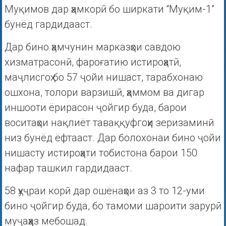
Муқимов дар ҳамкорӣ бо ширкати “Муқим-1”
бунёд гардидааст.
Дар бино ҳамчунин марказҳои савдою
хизматрасонӣ, фароғатию истироҳатӣ,
маҷлисгоҳ бо 57 ҷойи нишаст, тарабхонаю
ошхона, толори варзишӣ, ҳаммом ва дигар
иншооти ёрирасон ҷойгир буда, барои
воситаҳои нақлиёт таваққуфгоҳи зеризаминӣ
низ бунёд ёфтааст. Дар болохонаи бино ҷойи
нишасту истироҳати тобистона барои 150
нафар ташкил гардидааст.
58 ҳуҷраи корӣ дар ошёнаҳои аз 3 то 12-уми
бино ҷойгир буда, бо тамоми шароити зарурӣ
муҷаҳҳаз мебошад.