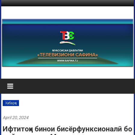
Хабарҳо
April 20, 2024
Ифтитоҳи бинои бисёрфунксионалӣ бо