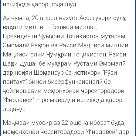
истифода қарор дода шуд.
Аз ҷумла, 20 апрел нахуст Асосгузори сулҳу
ваҳдати миллӣ – Пешвои миллат,
Президенти Ҷумҳурии Тоҷикистон муҳтарам
Эмомалӣ Раҳмон ва Раиси Маҷлиси миллии
Маҷлиси олии Ҷумҳурии Тоҷикистон, Раиси
шаҳри Душанбе муҳтарам Рустами Эмомалӣ
дар ноҳияи Шоҳмансур ба ифтихори “Рӯзи
пойтахт” бинои бисёрфунксионалӣ бо
ҷойгиршавии меҳмонхонаи чорситорадори
“Фирдавсӣ” – ро мавриди истифода қарор
доданд.
Маҷмааи муосир аз 22 ошёна иборат буда,
меҳмонхонаи чорситорадори “Фирдавсӣ” дар