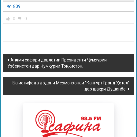
809
0
0
Анҷоми сафари давлатии Президенти Ҷумҳурии
Узбекистон дар Ҷумҳурии Тоҷикистон.
Ба истифода додани Меҳмонхонаи “Кангурт Гранд Ҳотел”
дар шаҳри Душанбе.