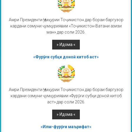
Амри Президенти Ҷумҳурии Тоҷикистон дар бораи баргузор
кардани озмуни ҷумҳуриявии «Тоҷикистон-Ватани азизи
ман» дар соли 2026.
«Фурӯғи субҳи доноӣ китоб аст»
Амри Президенти Ҷумҳурии Тоҷикистон дар бораи баргузор
кардани озмуни ҷумҳуриявии «Фурӯғи субҳи доноӣ китоб
аст» дар соли 2026.
«Илм-фурӯғи маърифат»