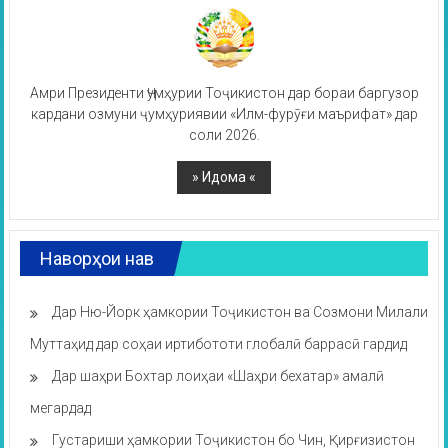
Амри Президенти Ҷумҳурии Тоҷикистон дар бораи баргузор
кардани озмуни ҷумҳуриявии «Илм-фурӯғи маърифат» дар
соли 2026.
Наворҳои нав
Дар Ню-Йорк ҳамкории Тоҷикистон ва Созмони Милали
Муттаҳид дар соҳаи иртибототи глобалӣ баррасӣ гардид
Дар шаҳри Бохтар лоиҳаи «Шаҳри бехатар» амалӣ
мегардад
Густариши ҳамкории Тоҷикистон бо Чин, Қирғизистон