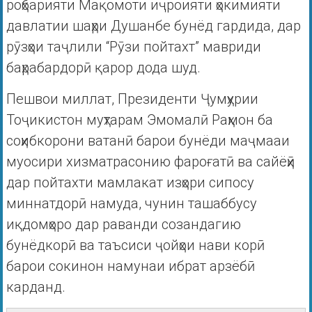
роҳбарияти Мақомоти иҷроияти ҳокимияти
давлатии шаҳри Душанбе бунёд гардида, дар
рӯзҳои таҷлили “Рӯзи пойтахт” мавриди
баҳрабардорӣ қарор дода шуд.
Пешвои миллат, Президенти Ҷумҳурии
Тоҷикистон муҳтарам Эмомалӣ Раҳмон ба
соҳибкорони ватанӣ барои бунёди маҷмааи
муосири хизматрасонию фароғатӣ ва сайёҳӣ
дар пойтахти мамлакат изҳори сипосу
миннатдорӣ намуда, чунин ташаббусу
иқдомҳоро дар раванди созандагию
бунёдкорӣ ва таъсиси ҷойҳои нави корӣ
барои сокинон намунаи ибрат арзёбӣ
карданд.