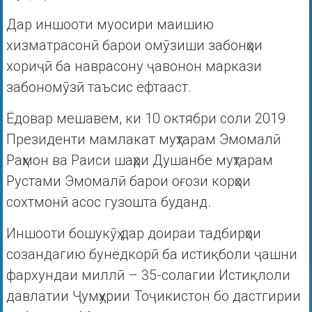
Дар иншооти муосири маишию
хизматрасонӣ барои омӯзиши забонҳои
хориҷӣ ба наврасону ҷавонон маркази
забономӯзӣ таъсис ёфтааст.
Ёдовар мешавем, ки 10 октябри соли 2019
Президенти мамлакат муҳтарам Эмомалӣ
Раҳмон ва Раиси шаҳри Душанбе муҳтарам
Рустами Эмомалӣ барои оғози корҳои
сохтмонӣ асос гузошта буданд.
Иншооти бошукӯҳ дар доираи тадбирҳои
созандагию бунёдкорӣ ба истиқболи ҷашни
фархундаи миллӣ – 35-солагии Истиқлоли
давлатии Ҷумҳурии Тоҷикистон бо дастгирии