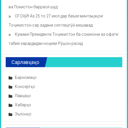
ва Покистон баррасӣ шуд
ОГОҲӢ! Аз 25 то 27 июл дар баъзе минтақаҳои
Тоҷикистон сар задани сел пешгӯӣ мешавад
Кумаки Президенти Тоҷикистон ба сокинони аз офати
табиӣ зарардидаи ноҳияи Рӯшон расид
Сарлавҳаҳо
Барномаҳо
Консертҳо
Лавҳаҳо
Хабарҳо
Эълонҳо