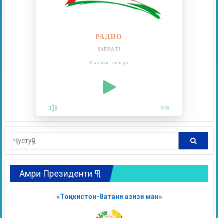
РАДИО
SAFINA.TJ
Пахши зинда
0:00
Амри Президенти ҶТ
«Тоҷикистон-Ватани азизи ман»