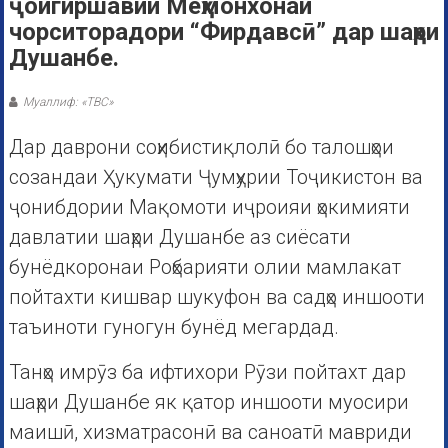
ҷойгиршавии Меҳмонхонаи
чорситорадори “Фирдавсӣ” дар шаҳри
Душанбе.
Муаллиф: «ТВС»
Дар даврони соҳибистиқлолӣ бо талошҳои
созандаи Ҳукумати Ҷумҳурии Тоҷикистон ва
ҷонибдории Мақомоти иҷроияи ҳокимияти
давлатии шаҳри Душанбе аз сиёсати
бунёдкоронаи Роҳбарияти олии мамлакат
пойтахти кишвар шукуфон ва садҳо иншооти
таъиноти гуногун бунёд мегардад.
Танҳо имрӯз ба ифтихори Рӯзи пойтахт дар
шаҳри Душанбе як қатор иншооти муосири
маишӣ, хизматрасонӣ ва саноатӣ мавриди