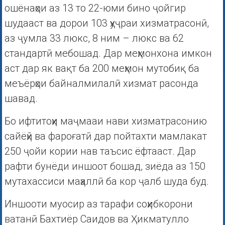
ошёнаҳои аз 13 то 22-юми бино ҷойгир
шудааст ва дорои 103 ҳуҷраи хизматрасонӣ,
аз ҷумла 33 люкс, 8 ним – люкс ва 62
стандартӣ мебошад. Дар меҳмонхона имкон
аст дар як вақт ба 200 меҳмон мутобиқ ба
меъёрҳои байналмилалӣ хизмат расонда
шавад.
Бо ифтитоҳи маҷмааи нави хизматрасонию
сайёҳӣ ва фароғатӣ дар пойтахти мамлакат
250 ҷойи кории нав таъсис ёфтааст. Дар
рафти бунёди иншоот бошад, зиёда аз 150
мутахассиси маҳаллӣ ба кор ҷалб шуда буд.
Иншооти муосир аз тарафи соҳибкорони
ватанӣ Бахтиёр Саидов ва Ҳикматулло