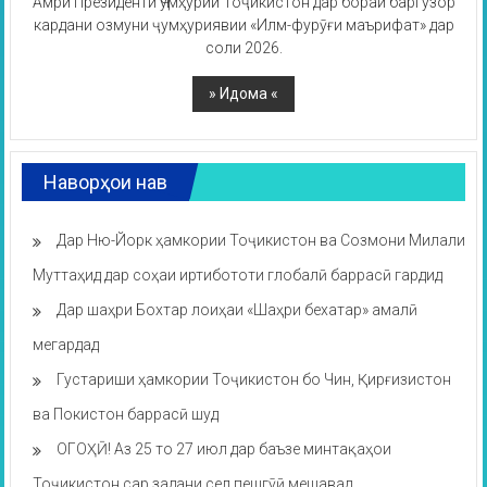
Амри Президенти Ҷумҳурии Тоҷикистон дар бораи баргузор
кардани озмуни ҷумҳуриявии «Илм-фурӯғи маърифат» дар
соли 2026.
Наворҳои нав
Дар Ню-Йорк ҳамкории Тоҷикистон ва Созмони Милали
Муттаҳид дар соҳаи иртибототи глобалӣ баррасӣ гардид
Дар шаҳри Бохтар лоиҳаи «Шаҳри бехатар» амалӣ
мегардад
Густариши ҳамкории Тоҷикистон бо Чин, Қирғизистон
ва Покистон баррасӣ шуд
ОГОҲӢ! Аз 25 то 27 июл дар баъзе минтақаҳои
Тоҷикистон сар задани сел пешгӯӣ мешавад