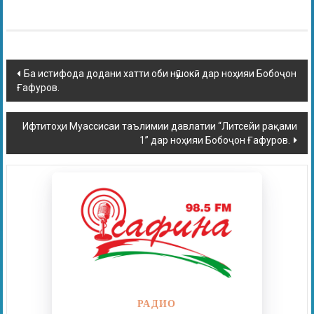
Ба истифода додани хатти оби нӯшокӣ дар ноҳияи Бобоҷон
Ғафуров.
Ифтитоҳи Муассисаи таълимии давлатии “Литсейи рақами
1” дар ноҳияи Бобоҷон Ғафуров.
РАДИО