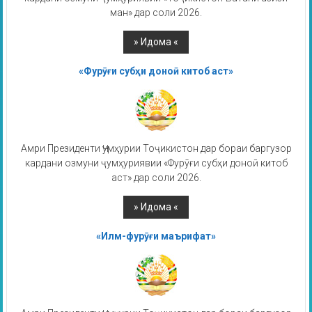
ман» дар соли 2026.
«Фурӯғи субҳи доноӣ китоб аст»
Амри Президенти Ҷумҳурии Тоҷикистон дар бораи баргузор
кардани озмуни ҷумҳуриявии «Фурӯғи субҳи доноӣ китоб
аст» дар соли 2026.
«Илм-фурӯғи маърифат»