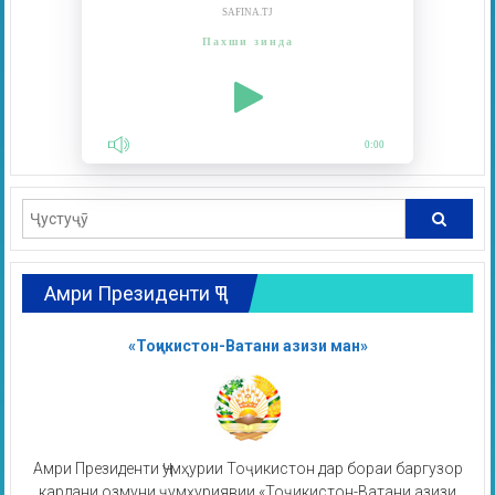
SAFINA.TJ
Пахши зинда
0:00
Амри Президенти ҶТ
«Тоҷикистон-Ватани азизи ман»
Амри Президенти Ҷумҳурии Тоҷикистон дар бораи баргузор
кардани озмуни ҷумҳуриявии «Тоҷикистон-Ватани азизи