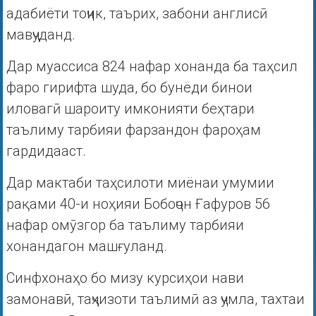
адабиёти тоҷик, таърих, забони англисӣ
мавҷуданд.
Дар муассиса 824 нафар хонанда ба таҳсил
фаро гирифта шуда, бо бунёди бинои
иловагӣ шароиту имконияти беҳтари
таълиму тарбияи фарзандон фароҳам
гардидааст.
Дар мактаби таҳсилоти миёнаи умумии
рақами 40-и ноҳияи Бобоҷон Ғафуров 56
нафар омӯзгор ба таълиму тарбияи
хонандагон машғуланд.
Синфхонаҳо бо мизу курсиҳои нави
замонавӣ, таҷҳизоти таълимӣ аз ҷумла, тахтаи