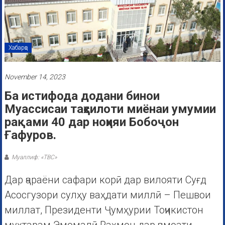
Хабарҳо
November 14, 2023
Ба истифода додани бинои
Муассисаи таҳсилоти миёнаи умумии
рақами 40 дар ноҳияи Бобоҷон
Ғафуров.
Муаллиф: «ТВС»
Дар ҷараёни сафари корӣ дар вилояти Суғд
Асосгузори сулҳу ваҳдати миллӣ – Пешвои
миллат, Президенти Ҷумҳурии Тоҷикистон