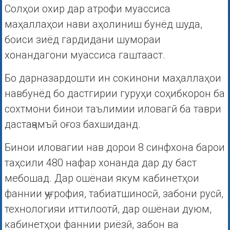
Солҳои охир дар атрофи муассиса
маҳаллаҳои нави аҳолиниш бунёд шуда,
боиси зиёд гардидани шумораи
хонандагони муассиса гаштааст.
Бо дарназардошти ин сокинони маҳаллаҳои
навбунёд бо дастгирии гуруҳи соҳибкорон ба
сохтмони бинои таълимии иловагӣ ба таври
дастаҷамъӣ оғоз бахшиданд.
Бинои иловагии нав дорои 8 синфхона барои
таҳсили 480 нафар хонанда дар ду баст
мебошад. Дар ошёнаи якум кабинетҳои
фаннии ҷуғрофия, табиатшиносӣ, забони русӣ,
технологияи иттилоотӣ, дар ошёнаи дуюм,
кабинетҳои фаннии риёзӣ, забон ва