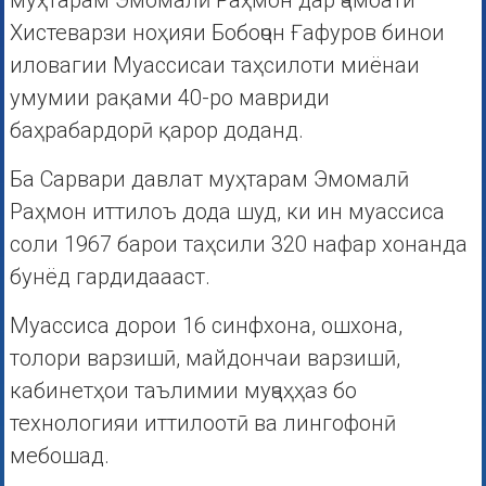
муҳтарам Эмомалӣ Раҳмон дар ҷамоати
Хистеварзи ноҳияи Бобоҷон Ғафуров бинои
иловагии Муассисаи таҳсилоти миёнаи
умумии рақами 40-ро мавриди
баҳрабардорӣ қарор доданд.
Ба Сарвари давлат муҳтарам Эмомалӣ
Раҳмон иттилоъ дода шуд, ки ин муассиса
соли 1967 барои таҳсили 320 нафар хонанда
бунёд гардидаааст.
Муассиса дорои 16 синфхона, ошхона,
толори варзишӣ, майдончаи варзишӣ,
кабинетҳои таълимии муҷаҳҳаз бо
технологияи иттилоотӣ ва лингофонӣ
мебошад.