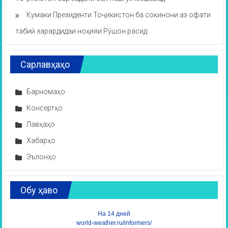
Кумаки Президенти Тоҷикистон ба сокинони аз офати
табиӣ зарардидаи ноҳияи Рӯшон расид
Сарлавҳаҳо
Барномаҳо
Консертҳо
Лавҳаҳо
Хабарҳо
Эълонҳо
Обу ҳаво
На 14 дней
world-weather.ru/informers/