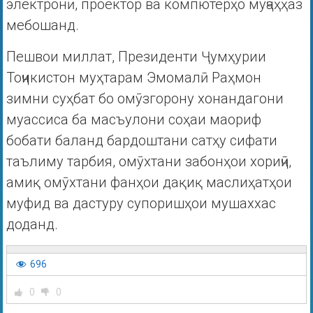
электронӣ, проектор ва компютерҳо муҷаҳҳаз
мебошанд.
Пешвои миллат, Президенти Ҷумҳурии
Тоҷикистон муҳтарам Эмомалӣ Раҳмон
зимни суҳбат бо омӯзгорону хонандагони
муассиса ба масъулони соҳаи маориф
бобати баланд бардоштани сатҳу сифати
таълиму тарбия, омӯхтани забонҳои хориҷӣ,
амиқ омӯхтани фанҳои дақиқ маслиҳатҳои
муфид ва дастуру супоришҳои мушаххас
доданд.
696
0
0