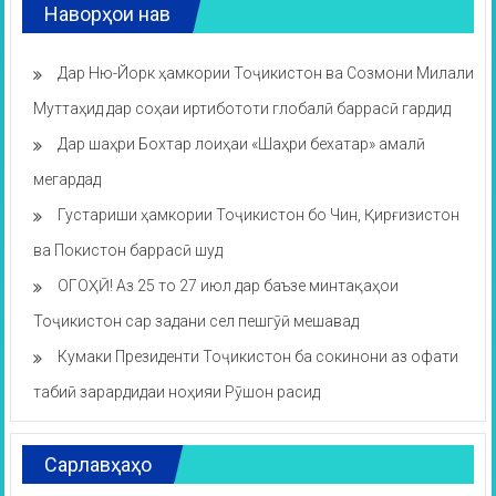
Наворҳои нав
Дар Ню-Йорк ҳамкории Тоҷикистон ва Созмони Милали
Муттаҳид дар соҳаи иртибототи глобалӣ баррасӣ гардид
Дар шаҳри Бохтар лоиҳаи «Шаҳри бехатар» амалӣ
мегардад
Густариши ҳамкории Тоҷикистон бо Чин, Қирғизистон
ва Покистон баррасӣ шуд
ОГОҲӢ! Аз 25 то 27 июл дар баъзе минтақаҳои
Тоҷикистон сар задани сел пешгӯӣ мешавад
Кумаки Президенти Тоҷикистон ба сокинони аз офати
табиӣ зарардидаи ноҳияи Рӯшон расид
Сарлавҳаҳо