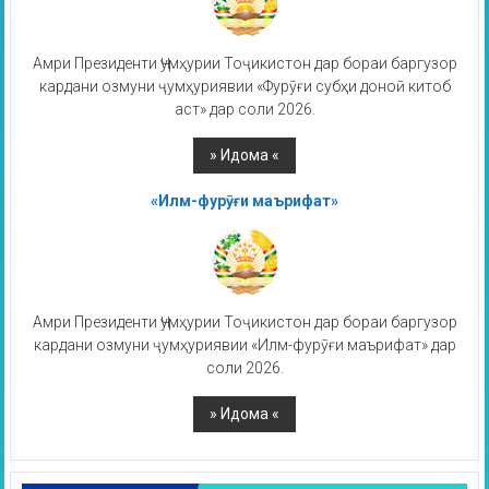
Амри Президенти Ҷумҳурии Тоҷикистон дар бораи баргузор
кардани озмуни ҷумҳуриявии «Фурӯғи субҳи доноӣ китоб
аст» дар соли 2026.
«Илм-фурӯғи маърифат»
Амри Президенти Ҷумҳурии Тоҷикистон дар бораи баргузор
кардани озмуни ҷумҳуриявии «Илм-фурӯғи маърифат» дар
соли 2026.