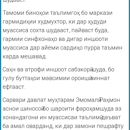
Тамоми биноҳои таълимгоҳ бо маркази
гармидиҳии худмухтор, ки дар ҳудуди
муассиса сохта шудааст, пайваст буда,
гармии синфхонаҳо ва дигар иншооти
муассиса дар айёми сардиҳо пурра таъмин
карда мешавад.
Саҳн ва атрофи иншоот сабзкорӣ шуда, бо
гулу буттаҳои мавсимии ороишӣ зиннат
ёфтааст.
Сарвари давлат муҳтарам Эмомалӣ Раҳмон
аснои шиносоӣ бо шароити фароҳамшуда аз
хонандагони ин муассисаи таълимӣ даъват
ба амал оварданд, ки дар замони пешрафту