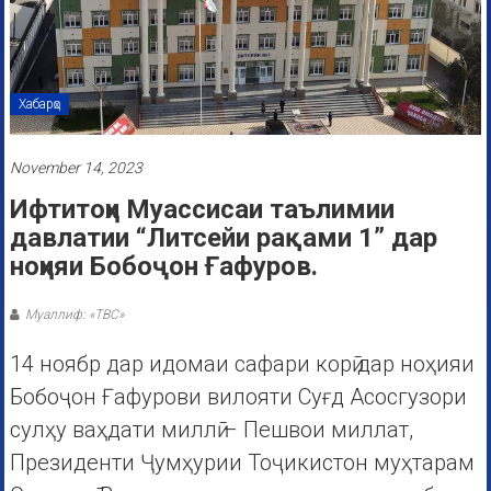
Хабарҳо
November 14, 2023
Ифтитоҳи Муассисаи таълимии
давлатии “Литсейи рақами 1” дар
ноҳияи Бобоҷон Ғафуров.
Муаллиф: «ТВС»
14 ноябр дар идомаи сафари корӣ дар ноҳияи
Бобоҷон Ғафурови вилояти Суғд Асосгузори
сулҳу ваҳдати миллӣ – Пешвои миллат,
Президенти Ҷумҳурии Тоҷикистон муҳтарам