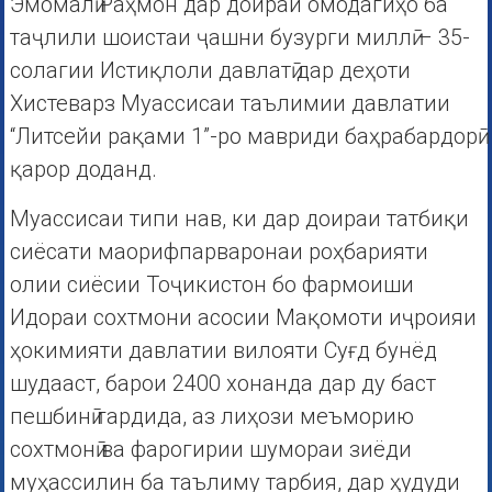
Эмомалӣ Раҳмон дар доираи омодагиҳо ба
таҷлили шоистаи ҷашни бузурги миллӣ – 35-
солагии Истиқлоли давлатӣ дар деҳоти
Хистеварз Муассисаи таълимии давлатии
“Литсейи рақами 1”-ро мавриди баҳрабардорӣ
қарор доданд.
Муассисаи типи нав, ки дар доираи татбиқи
сиёсати маорифпарваронаи роҳбарияти
олии сиёсии Тоҷикистон бо фармоиши
Идораи сохтмони асосии Мақомоти иҷроияи
ҳокимияти давлатии вилояти Суғд бунёд
шудааст, барои 2400 хонанда дар ду баст
пешбинӣ гардида, аз лиҳози меъморию
сохтмонӣ ва фарогирии шумораи зиёди
муҳассилин ба таълиму тарбия, дар ҳудуди