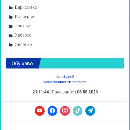
Барномаҳо
Консертҳо
Лавҳаҳо
Хабарҳо
Эълонҳо
Обу ҳаво
На 14 дней
world-weather.ru/informers/
21:11:44
( Панҷшанбе )
06.08.2026