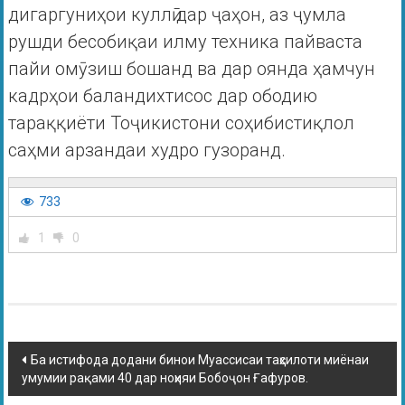
дигаргуниҳои куллӣ дар ҷаҳон, аз ҷумла
рушди бесобиқаи илму техника пайваста
пайи омӯзиш бошанд ва дар оянда ҳамчун
кадрҳои баландихтисос дар ободию
тараққиёти Тоҷикистони соҳибистиқлол
саҳми арзандаи худро гузоранд.
733
1
0
Ба истифода додани бинои Муассисаи таҳсилоти миёнаи
умумии рақами 40 дар ноҳияи Бобоҷон Ғафуров.