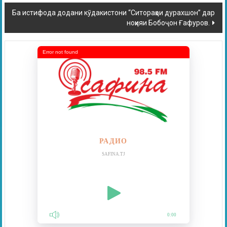
Ба истифода додани кӯдакистони “Ситораҳои дурахшон” дар
ноҳияи Бобоҷон Ғафуров.
Error not found
РАДИО
SAFINA.TJ
0:00