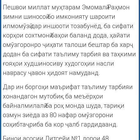
Пешвои миллат муҳтарам Эмомалӣ Раҳмон
зимни шиносоӣ бо имконияту шароити
илмомӯзӣ дар иншооти тозабунёд, ба сифати
корҳои сохтмонӣ баҳои баланд дода, ҳайати
омӯзгоронро ҷиҳати талоши бештар ба харҷ
додан ба сифати таълиму тарбия ва таҳкими
ғояҳои худшиносиву худогоҳии насли
наврасу ҷавон ҳидоят намуданд.
Дар ин боргоҳи маърифат таълиму тарбияи
хонандагон мутобиқ ба меъёрҳои
байналмилалӣ ба роҳ монда шуда, тариқи
озмун зиёда аз 80 нафар омӯзгорони
соҳибтаҷриба ба кор ҷалб гардидаанд.
Бинои асосии Литсейи №1 дорои 48