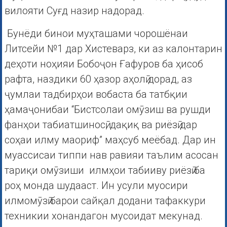
вилояти Суғд назир надорад.
Бунёди бинои муҳташами чорошёнаи
Литсейи №1 дар Хистеварз, ки аз калонтарин
деҳоти ноҳияи Бобоҷон Ғафуров ба ҳисоб
рафта, наздики 60 ҳазор аҳолӣ дорад, аз
ҷумлаи тадбирҳои вобаста ба татбқии
ҳамаҷонибаи “Бистсолаи омӯзиш ва рушди
фанҳои табиатшиносӣ, дақиқ ва риёзӣ дар
соҳаи илму маориф” маҳсуб меёбад. Дар ин
муассисаи типпи нав равияи таълим асосан
тариқи омӯзиши илмҳои табииву риёзӣ ба
роҳ монда шудааст. Ин усули муосири
илмомӯзӣ барои сайқал додани тафаккури
техникии хонандагон мусоидат мекунад.