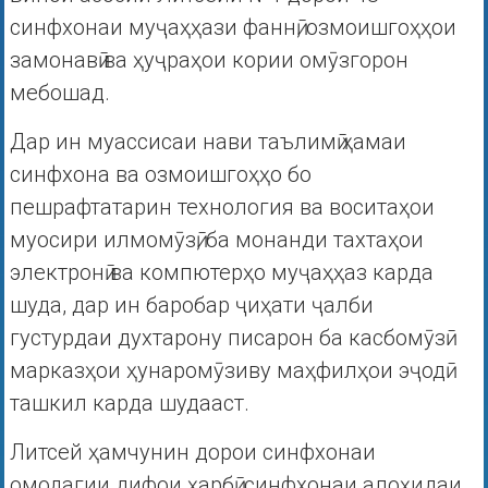
синфхонаи муҷаҳҳази фаннӣ, озмоишгоҳҳои
замонавӣ ва ҳуҷраҳои кории омӯзгорон
мебошад.
Дар ин муассисаи нави таълимӣ ҳамаи
синфхона ва озмоишгоҳҳо бо
пешрафтатарин технология ва воситаҳои
муосири илмомӯзӣ, ба монанди тахтаҳои
электронӣ ва компютерҳо муҷаҳҳаз карда
шуда, дар ин баробар ҷиҳати ҷалби
густурдаи духтарону писарон ба касбомӯзӣ
марказҳои ҳунаромӯзиву маҳфилҳои эҷодӣ
ташкил карда шудааст.
Литсей ҳамчунин дорои синфхонаи
омодагии дифои ҳарбӣ, синфхонаи алоҳидаи