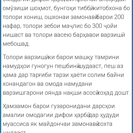
омӯзиши шоҳмот, бунгоҳи тиббӣ, китобхона бо
толори хониш, ошхонаи замонавӣ барои 200
нафар, толори зебои маҷлис бо 300 ҷойи
нишаст ва толори васею барҳавои варзишӣ
мебошад.
Толори варзишӣ, ки барои машқу тамрини
намудҳои гуногун пешбинӣ шудааст, пеш аз
ҳама дар тарғиби тарзи ҳаёти солим байни
хонандагон ва омода намудани
варзишгарони оянда нақши асосӣ хоҳад дошт.
Ҳамзамон барои гузаронидани дарсҳои
амалии омодагии дифои ҳарбӣ дар ҳудуди
муассиса як майдончаи замонавӣ сохта
шудааст.