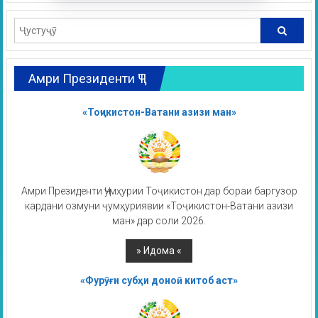
Амри Президенти ҶТ
«Тоҷикистон-Ватани азизи ман»
Амри Президенти Ҷумҳурии Тоҷикистон дар бораи баргузор
кардани озмуни ҷумҳуриявии «Тоҷикистон-Ватани азизи
ман» дар соли 2026.
«Фурӯғи субҳи доноӣ китоб аст»