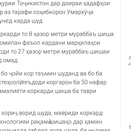
ҳурии Тоҷикистон дар доираи ҳадафҳои
р аз тарафи соҳибкорон Умархӯҷа
унёд карда шуд.
оркарди то 8 ҳазор метри мураббаъ шиша
 комилан фаъол кардани марҳилаҳои
рди то 27 ҳазор метри мураббаъ шишаи
б
д омад.
«
 бо ҷойи кор таъмин шуданд ва бо ба
теҳсолӣ, теъдоди коргарон ба 50 нафар
амалиёти коркарди шиша ба таври
з хориҷ ворид шуда, мавриди коркард
ехнологияи рақамӣ шишаҳо дар ҳамин
б
 чорҷилда табдил дода шуда, ба иқлими