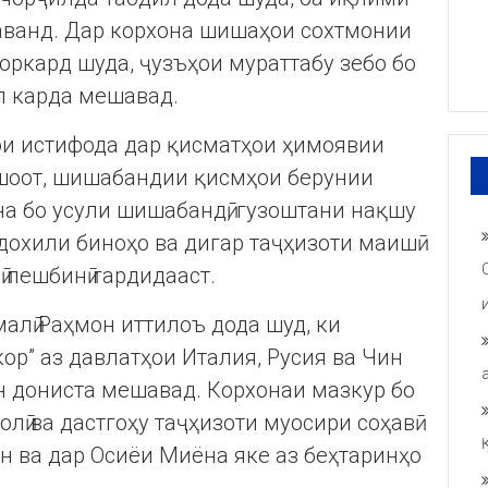
ванд. Дар корхона шишаҳои сохтмонии
ркард шуда, ҷузъҳои мураттабу зебо бо
л карда мешавад.
и истифода дар қисматҳои ҳимоявии
ншоот, шишабандии қисмҳои берунии
а бо усули шишабандӣ, гузоштани нақшу
дохили биноҳо ва дигар таҷҳизоти маишӣ
 пешбинӣ гардидааст.
алӣ Раҳмон иттилоъ дода шуд, ки
р” аз давлатҳои Италия, Русия ва Чин
н дониста мешавад. Корхонаи мазкур бо
лӣ ва дастгоҳу таҷҳизоти муосири соҳавӣ
н ва дар Осиёи Миёна яке аз беҳтаринҳо