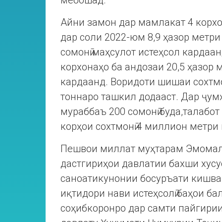
мебошад.
Айни замон дар мамлакат 4 корх
дар соли 2022-юм 8,9 ҳазор метри
сомонӣ маҳсулот истеҳсол кардаан
корхонаҳо ба андозаи 20,5 ҳазор 
кардаанд. Воридоти шишаи сохтмон
тоннаро ташкил додааст. Дар ҷум
мураббаъ 200 сомонӣ буда,талабот 
корҳои сохтмонӣ 4 миллион метри
Пешвои миллат муҳтарам Эмомал
дастгириҳои давлатии бахши хусус
саноатикунонии босуръати кишва
иқтидори нави истеҳсолӣ баҳои б
соҳибкоронро дар самти пайгири