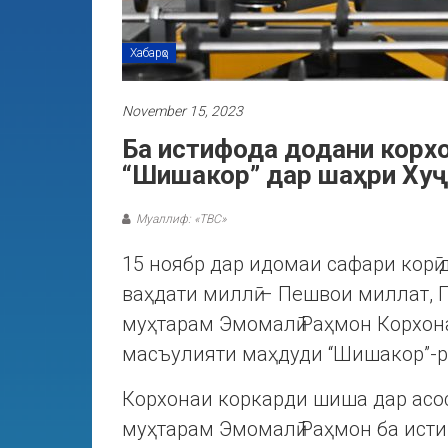
Хабарҳо
November 15, 2023
Ба истифода додани корх
“Шишакор” дар шаҳри Хуҷ
Муаллиф: «ТВС»
15 ноябр дар идомаи сафари корӣ 
ваҳдати миллӣ – Пешвои миллат,
муҳтарам Эмомалӣ Раҳмон Корхо
масъулияти маҳдуди “Шишакор”-р
Корхонаи коркарди шиша дар асо
муҳтарам Эмомалӣ Раҳмон ба ист