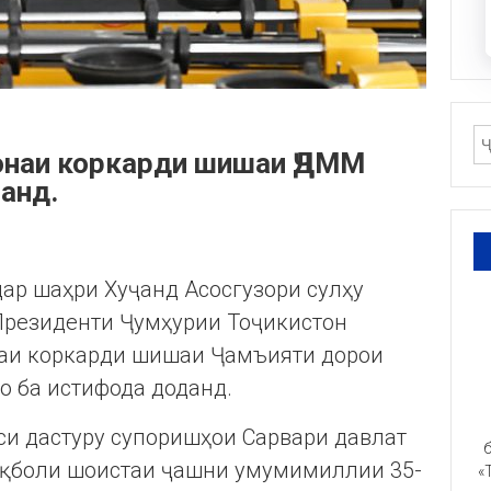
онаи коркарди шишаи ҶДММ
анд.
дар шаҳри Хуҷанд Асосгузори сулҳу
 Президенти Ҷумҳурии Тоҷикистон
наи коркарди шишаи Ҷамъияти дорои
о ба истифода доданд.
си дастуру супоришҳои Сарвари давлат
б
иқболи шоистаи ҷашни умумимиллии 35-
«