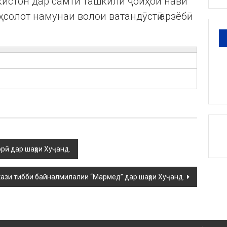
кистон дар самти ташкили ҷойҳои нави
ҳсолот намунаи волои ватандӯстӣ арзёбӣ
орӣ дар шаҳри Хуҷанд.
кази тибби байналмилалии “Мармед” дар шаҳри Хуҷанд.