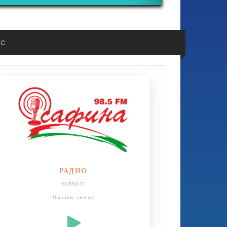
ос
РАДИО
SAFINA.TJ
Пахши зинда