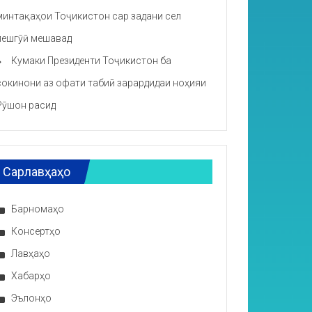
минтақаҳои Тоҷикистон сар задани сел
пешгӯӣ мешавад
Кумаки Президенти Тоҷикистон ба
сокинони аз офати табиӣ зарардидаи ноҳияи
Рӯшон расид
Сарлавҳаҳо
Барномаҳо
Консертҳо
Лавҳаҳо
Хабарҳо
Эълонҳо