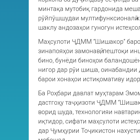
минтақа мутобиқ гардонида меша
рӯйпӯшшудаи мултифунксионалӣ ко
шаклу андозаҳои гуногун истеҳсо
Маҳсулоти ҶДММ “Шишакор” баро
зинапояҳои замонавӣ, пештоқи и
бино, бунёди биноҳои баландошён
нигор дар рӯи шиша, оинабандии 
барои хонаҳои истиқомативу идорӣ
Ба Роҳбари давлат муҳтарам Эмом
дастгоҳу таҷҳизоти ҶДММ “Шишако
ворид шуда, технологияи навтари
иқтидор, сифати маҳсулоти истеҳсо
дар Ҷумҳурии Тоҷикистон нахусти