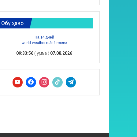
Обу ҳаво
На 14 дней
world-weather.ru/informers/
09:33:57
( Ҷумъа )
07.08.2026