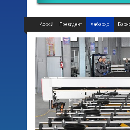
Асосӣ
Президент
Хабарҳо
Барн