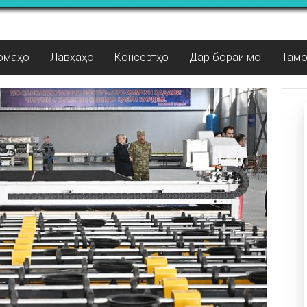
омаҳо
Лавҳаҳо
Консертҳо
Дар бораи мо
Там