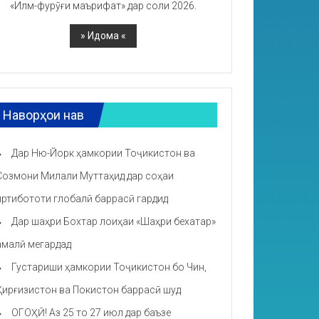
«Илм-фурӯғи маърифат» дар соли 2026.
Наворҳои нав
Дар Ню-Йорк ҳамкории Тоҷикистон ва
Созмони Милали Муттаҳид дар соҳаи
иртибототи глобалӣ баррасӣ гардид
Дар шаҳри Бохтар лоиҳаи «Шаҳри бехатар»
амалӣ мегардад
Густариши ҳамкории Тоҷикистон бо Чин,
Қирғизистон ва Покистон баррасӣ шуд
ОГОҲӢ! Аз 25 то 27 июл дар баъзе