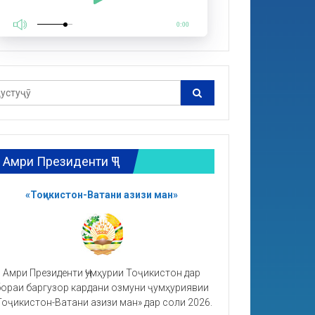
0:00
Амри Президенти ҶТ
«Тоҷикистон-Ватани азизи ман»
Амри Президенти Ҷумҳурии Тоҷикистон дар
ораи баргузор кардани озмуни ҷумҳуриявии
Тоҷикистон-Ватани азизи ман» дар соли 2026.