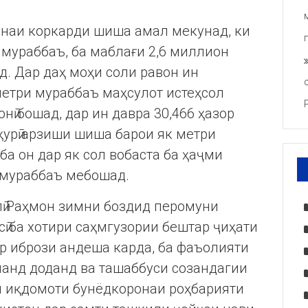
онаи коркарди шиша амал мекунад, ки
 мураббаъ, ба маблағи 2,6 миллион
д. Дар даҳ моҳи соли равон ин
метри мураббаъ маҳсулот истеҳсол
ӣ бошад, дар ин давра 30,466 ҳазор
ҳурӣ арзиши шиша барои як метри
ба он дар як сол вобаста ба ҳаҷми
 мураббаъ мебошад.
ӣ Раҳмон зимни боздид перомуни
ӣ ба хотири саҳмгузории бештар ҷиҳати
р ибрози андеша карда, ба фаъолияти
аланд доданд ва ташаббуси созандагии
и иқдомоти бунёдкоронаи роҳбарияти