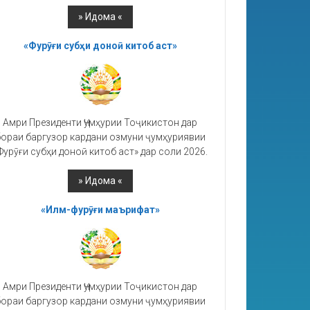
«Фурӯғи субҳи доноӣ китоб аст»
Амри Президенти Ҷумҳурии Тоҷикистон дар
ораи баргузор кардани озмуни ҷумҳуриявии
Фурӯғи субҳи доноӣ китоб аст» дар соли 2026.
«Илм-фурӯғи маърифат»
Амри Президенти Ҷумҳурии Тоҷикистон дар
ораи баргузор кардани озмуни ҷумҳуриявии