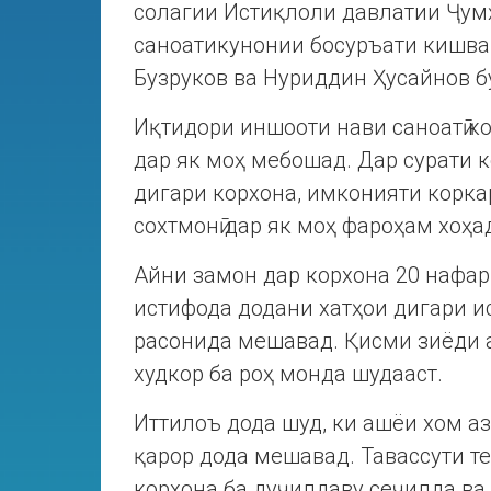
солагии Истиқлоли давлатии Ҷум
саноатикунонии босуръати кишва
Бузруков ва Нуриддин Ҳусайнов б
Иқтидори иншооти нави саноатӣ к
дар як моҳ мебошад. Дар сурати
дигари корхона, имконияти корка
сохтмонӣ дар як моҳ фароҳам хоҳа
Айни замон дар корхона 20 нафар
истифода додани хатҳои дигари ис
расонида мешавад. Қисми зиёди 
худкор ба роҳ монда шудааст.
Иттилоъ дода шуд, ки ашёи хом а
қарор дода мешавад. Тавассути т
корхона ба дуҷилдаву сеҷилда ва