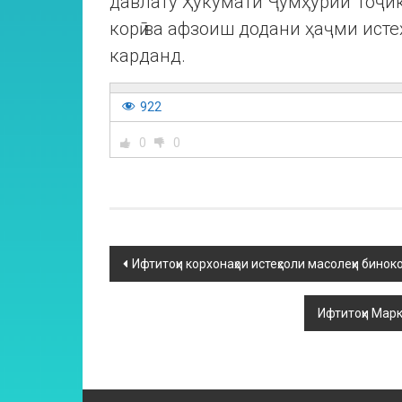
давлату Ҳукумати Ҷумҳурии Тоҷи
корӣ ва афзоиш додани ҳаҷми исте
карданд.
922
0
0
Ифтитоҳи корхонаҳои истеҳсоли масолеҳи бинок
Ифтитоҳи Мар