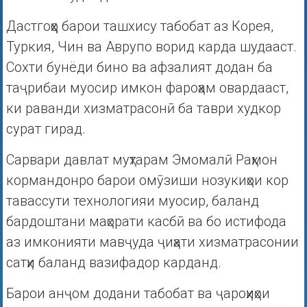
Дастгоҳҳо барои ташхису табобат аз Корея,
Туркия, Чин ва Аврупо ворид карда шудааст.
Сохти бунёди бино ва афзалият додан ба
таҷрибаи муосир имкон фароҳам овардааст,
ки раванди хизматрасонӣ ба таври худкор
сурат гирад.
Сарвари давлат муҳтарам Эмомалӣ Раҳмон
кормандонро барои омӯзиши нозукиҳои кор
тавассути технологияи муосир, баланд
бардоштани маҳорати касбӣ ва бо истифода
аз имконияти мавҷуда ҷиҳати хизматрасонии
сатҳи баланд вазифадор карданд.
Барои анҷом додани табобат ва ҷароҳиҳои