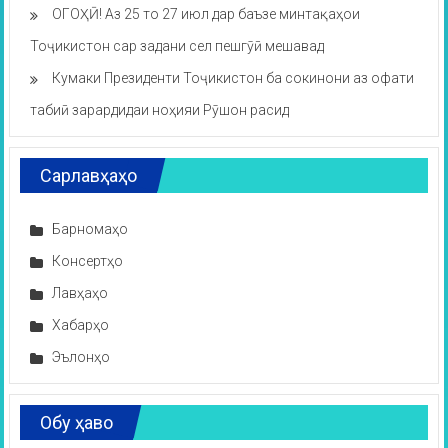
ОГОҲӢ! Аз 25 то 27 июл дар баъзе минтақаҳои
Тоҷикистон сар задани сел пешгӯӣ мешавад
Кумаки Президенти Тоҷикистон ба сокинони аз офати
табиӣ зарардидаи ноҳияи Рӯшон расид
Сарлавҳаҳо
Барномаҳо
Консертҳо
Лавҳаҳо
Хабарҳо
Эълонҳо
Обу ҳаво