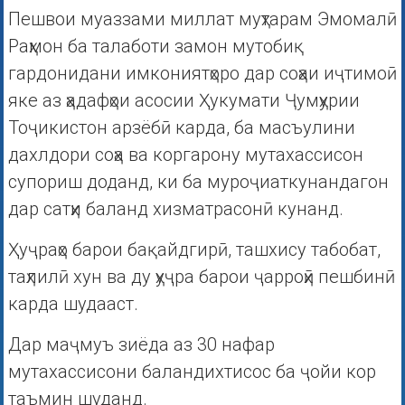
Пешвои муаззами миллат муҳтарам Эмомалӣ
Раҳмон ба талаботи замон мутобиқ
гардонидани имкониятҳоро дар соҳаи иҷтимоӣ
яке аз ҳадафҳои асосии Ҳукумати Ҷумҳурии
Тоҷикистон арзёбӣ карда, ба масъулини
дахлдори соҳа ва коргарону мутахассисон
супориш доданд, ки ба муроҷиаткунандагон
дар сатҳи баланд хизматрасонӣ кунанд.
Ҳуҷраҳо барои бақайдгирӣ, ташхису табобат,
таҳлилӣ хун ва ду ҳуҷра барои ҷарроҳӣ пешбинӣ
карда шудааст.
Дар маҷмуъ зиёда аз 30 нафар
мутахассисони баландихтисос ба ҷойи кор
таъмин шуданд.