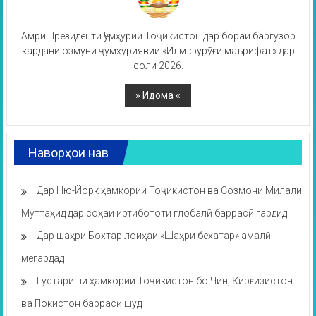
Амри Президенти Ҷумҳурии Тоҷикистон дар бораи баргузор
кардани озмуни ҷумҳуриявии «Илм-фурӯғи маърифат» дар
соли 2026.
Наворҳои нав
Дар Ню-Йорк ҳамкории Тоҷикистон ва Созмони Милали
Муттаҳид дар соҳаи иртибототи глобалӣ баррасӣ гардид
Дар шаҳри Бохтар лоиҳаи «Шаҳри бехатар» амалӣ
мегардад
Густариши ҳамкории Тоҷикистон бо Чин, Қирғизистон
ва Покистон баррасӣ шуд