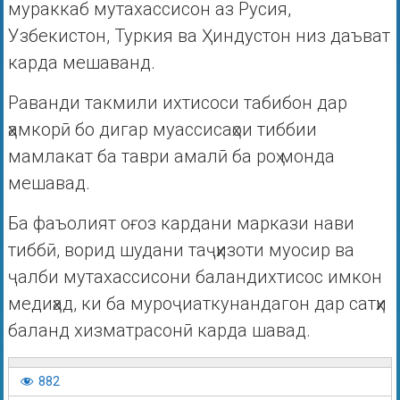
мураккаб мутахассисон аз Русия,
Узбекистон, Туркия ва Ҳиндустон низ даъват
карда мешаванд.
Раванди такмили ихтисоси табибон дар
ҳамкорӣ бо дигар муассисаҳои тиббии
мамлакат ба таври амалӣ ба роҳ монда
мешавад.
Ба фаъолият оғоз кардани маркази нави
тиббӣ, ворид шудани таҷҳизоти муосир ва
ҷалби мутахассисони баландихтисос имкон
медиҳад, ки ба муроҷиаткунандагон дар сатҳи
баланд хизматрасонӣ карда шавад.
882