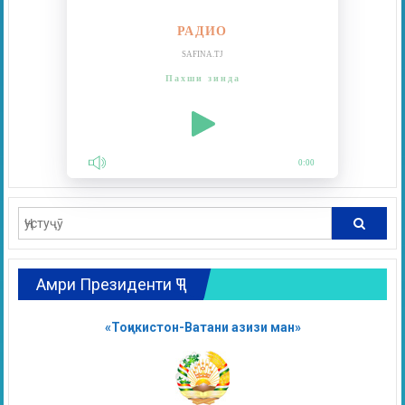
РАДИО
SAFINA.TJ
Пахши зинда
0:00
Амри Президенти ҶТ
«Тоҷикистон-Ватани азизи ман»