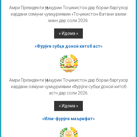
Амри Президенти Ҷумҳурии Тоҷикистон дар бораи баргузор
кардани озмуни ҷумҳуриявии «Тоҷикистон-Ватани азизи
ман» дар соли 2026.
«Фурӯғи субҳи доноӣ китоб аст»
Амри Президенти Ҷумҳурии Тоҷикистон дар бораи баргузор
кардани озмуни ҷумҳуриявии «Фурӯғи субҳи доноӣ китоб
аст» дар соли 2026.
«Илм-фурӯғи маърифат»