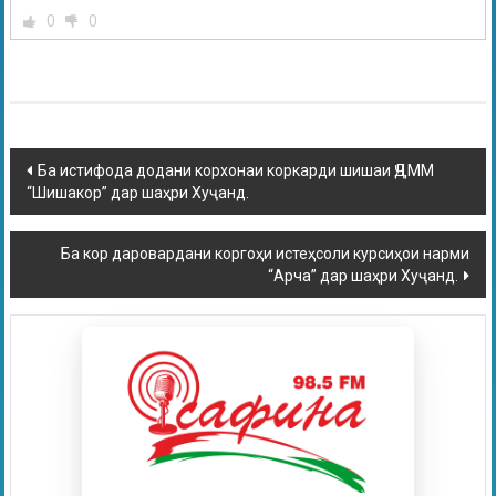
0
0
Ба истифода додани корхонаи коркарди шишаи ҶДММ
“Шишакор” дар шаҳри Хуҷанд.
Ба кор даровардани коргоҳи истеҳсоли курсиҳои нарми
“Арча” дар шаҳри Хуҷанд.