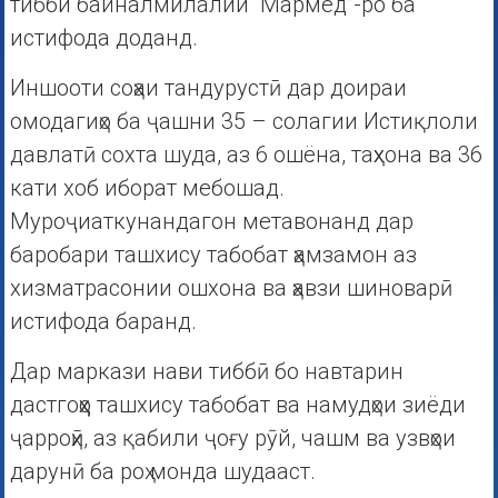
тибби байналмилалии “Мармед”-ро ба
истифода доданд.
Иншооти соҳаи тандурустӣ дар доираи
омодагиҳо ба ҷашни 35 – солагии Истиқлоли
давлатӣ сохта шуда, аз 6 ошёна, таҳхона ва 36
кати хоб иборат мебошад.
Муроҷиаткунандагон метавонанд дар
баробари ташхису табобат ҳамзамон аз
хизматрасонии ошхона ва ҳавзи шиноварӣ
истифода баранд.
Дар маркази нави тиббӣ бо навтарин
дастгоҳҳо ташхису табобат ва намудҳои зиёди
ҷарроҳӣ, аз қабили ҷоғу рӯй, чашм ва узвҳои
дарунӣ ба роҳ монда шудааст.