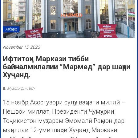
Хабарҳо
November 15, 2023
Ифтитоҳи Маркази тибби
байналмилалии “Мармед” дар шаҳри
Хуҷанд.
Муаллиф: «ТВС»
15 ноябр Асосгузори сулҳу ваҳдати миллӣ –
Пешвои миллат, Президенти Ҷумҳурии
Тоҷикистон муҳтарам Эмомалӣ Раҳмон дар
маҳаллаи 12-уми шаҳри Хуҷанд Маркази