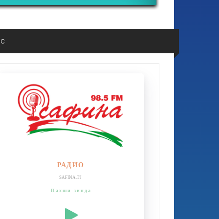
ос
РАДИО
SAFINA.TJ
Пахши зинда