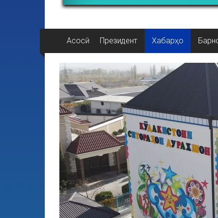
Асосӣ
Президент
Хабарҳо
Барн