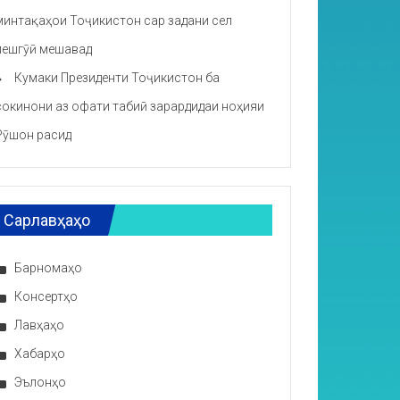
минтақаҳои Тоҷикистон сар задани сел
пешгӯӣ мешавад
Кумаки Президенти Тоҷикистон ба
сокинони аз офати табиӣ зарардидаи ноҳияи
Рӯшон расид
Сарлавҳаҳо
Барномаҳо
Консертҳо
Лавҳаҳо
Хабарҳо
Эълонҳо