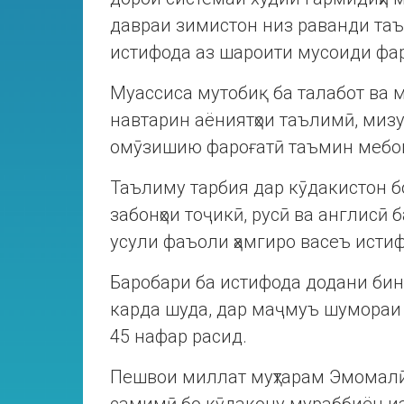
давраи зимистон низ раванди таъл
истифода аз шароити мусоиди фар
Муассиса мутобиқ ба талабот ва меъ
навтарин аёниятҳои таълимӣ, мизу 
омӯзишию фароғатӣ таъмин мебо
Таълиму тарбия дар кӯдакистон б
забонҳои тоҷикӣ, русӣ ва англисӣ
усули фаъоли ҳамгиро васеъ исти
Баробари ба истифода додани бин
карда шуда, дар маҷмуъ шумораи
45 нафар расид.
Пешвои миллат муҳтарам Эмомалӣ 