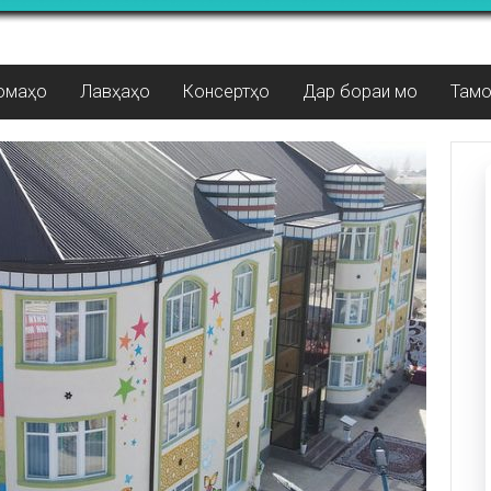
омаҳо
Лавҳаҳо
Консертҳо
Дар бораи мо
Там