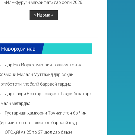
«Илм-фурӯғи маърифат» дар соли 2026.
Наворҳои нав
Дар Ню-Йорк ҳамкории Тоҷикистон ва
Созмони Милали Муттаҳид дар соҳаи
иртибототи глобалӣ баррасӣ гардид
Дар шаҳри Бохтар лоиҳаи «Шаҳри бехатар»
амалӣ мегардад
Густариши ҳамкории Тоҷикистон бо Чин,
Қирғизистон ва Покистон баррасӣ шуд
ОГОҲӢ! Аз 25 то 27 июл дар баъзе