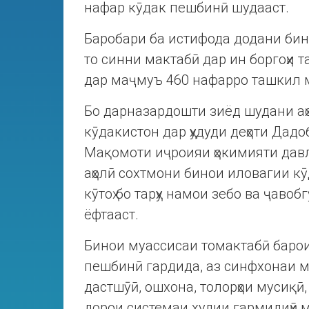
нафар кӯдак пешбинӣ шудааст.
Баробари ба истифода додани би
то синни мактабӣ дар ин боргоҳи 
дар маҷмуъ 460 нафарро ташкил м
Бо дарназардошти зиёд шудани аҳ
кӯдакистон дар ҳудуди деҳоти Дад
Мақомоти иҷроияи ҳокимияти давл
аҳолӣ сохтмони бинои иловагии кӯ
кӯтоҳ бо тарҳу намои зебо ва ҷаво
ёфтааст.
Бинои муассисаи томактабӣ барои
пешбинӣ гардида, аз синфхонаи маш
дастшӯӣ, ошхона, толорҳои мусиқӣ,
дорои системаи худии гармидиҳӣ м