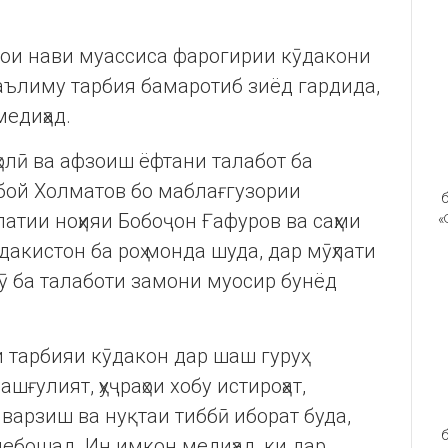
нои нави муассиса фарогирии кӯдакони
таълиму тарбия бамаротиб зиёд гардида,
едиҳад.
олӣ ва афзоиш ёфтани талабот ба
обой Холматов бо маблағгузории
б
атии ноҳияи Бобоҷон Ғафуров ва саҳми
«
дакистон ба роҳ монда шуда, дар мӯҳлати
бгӯ ба талаботи замони муосир бунёд
 тарбияи кӯдакон дар шаш гуруҳ
ғулият, ҳуҷраҳои хобу истироҳат,
 варзиш ва нуқтаи тиббӣ иборат буда,
б
ебошад. Ин имкон медиҳад, ки дар