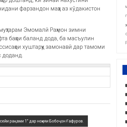
ҳор доштанд, ки зинаи нахустини
нидани фарзандон маҳз аз кӯдакистон
муҳтарам Эмомалӣ Раҳмон зимни
та баҳои баланд дода, ба масъулин
ссисаҳои хуштарҳу замонавӣ дар тамоми
с доданд.
сейи рақами 1” дар ноҳияи Бобоҷон Ғафуров.