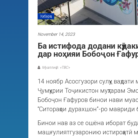
Хабарҳо
November 14, 2023
Ба истифода додани кӯдак
дар ноҳияи Бобоҷон Ғафу
Муаллиф: «ТВС»
14 ноябр Асосгузори сулҳу ваҳдат
Ҷумҳурии Тоҷикистон муҳтарам Эмо
Бобоҷон Ғафуров бинои нави муа
“Ситораҳои дурахшон”-ро мавриди 
Бинои нав аз се ошёна иборат буда,
машғулиятгузаронию истироҳатӣ м