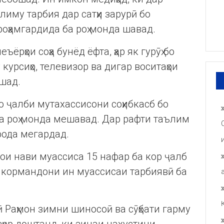
иму тарбия дар сатҳи зарурӣ бо
оҳамгардида ба роҳ монда шавад.
ёрҳои соҳа бунёд ёфта, ҳар як гурӯҳ бо
курсиҳо, телевизор ва дигар воситаҳои
шад.
о ҷалби мутахассисони соҳибкасб бо
 ба роҳ монда мешавад. Дар рафти таълим
фода мегардад.
ои нави муассиса 15 нафар ба кор ҷалб
 кормандони ин муассисаи тарбиявӣ ба
Раҳмон зимни шиносоӣ ва сӯҳбати гарму