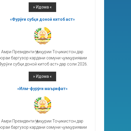
«Фурӯғи субҳи доноӣ китоб аст»
Амри Президенти Ҷумҳурии Тоҷикистон дар
ораи баргузор кардани озмуни ҷумҳуриявии
Фурӯғи субҳи доноӣ китоб аст» дар соли 2026.
«Илм-фурӯғи маърифат»
Амри Президенти Ҷумҳурии Тоҷикистон дар
ораи баргузор кардани озмуни ҷумҳуриявии