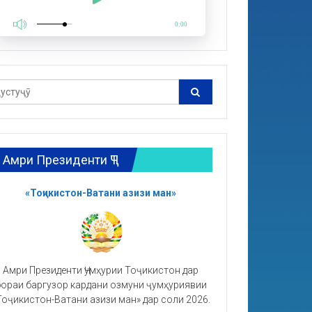
0:00
Амри Президенти ҶТ
«Тоҷикистон-Ватани азизи ман»
Амри Президенти Ҷумҳурии Тоҷикистон дар
ораи баргузор кардани озмуни ҷумҳуриявии
Тоҷикистон-Ватани азизи ман» дар соли 2026.