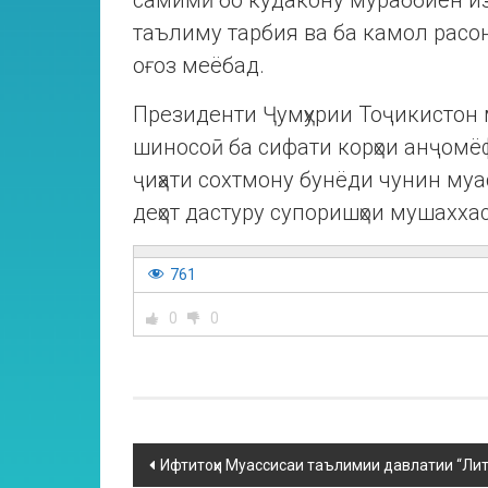
самимӣ бо кӯдакону мураббиён из
таълиму тарбия ва ба камол расо
оғоз меёбад.
Президенти Ҷумҳурии Тоҷикистон 
шиносоӣ ба сифати корҳои анҷомёф
ҷиҳати сохтмону бунёди чунин муа
деҳот дастуру супоришҳои мушахха
761
0
0
Ифтитоҳи Муассисаи таълимии давлатии “Лит