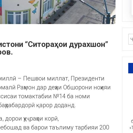
истони “Ситораҳои дурахшон”
ров.
и миллӣ – Пешвои миллат, Президенти
малӣ Раҳмон дар деҳаи Обшорони ноҳияи
ссисаи томактабии №14 ба номи
баҳрабардорӣ қарор доданд.
 дорои ҳуҷраҳои корӣ,
б
ебошад ва барои таълиму тарбияи 200
«