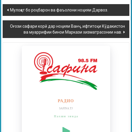
Мулоқот бо роҳбарон ва фаъолони ноҳияи Дарвоз.
Оғози сафари корӣ дар ноҳияи Ванҷ, ифтитоҳи Кӯдакистон
ва муаррифии бинои Маркази хизматрасонии нав.
РАДИО
SAFINA.TJ
Пахши зинда