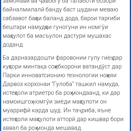
замонавӣ ва ҷавобгӯ ба талаботи бозори
байналмилалӣ банду баст шудани меваю
сабзавот баҳои баланд дода, барои тарғиби
бештари намудҳои гуногуни ин номгӯи
маҳсулот ба масъулон дастури мушахас
доданд.
Ба дарназардошти фаровонии гулу гиëҳ дар
куҳсори минтақа соҳибкорони ватандӯст дар
Парки инноватсионию технологии ноҳияи
Дарвоз корхонаи “Гулоба” ташкил намуда,
истеҳсоли атриëтро ба роҳ мондаанд, ки дар
намоишгоҳ номгӯи зиëди маҳсулоти он
муаррифӣ карда шуд. Ин таҷриба, яъне
истеҳсоли маҳсулоти атторӣ дар кишвар бори
аввал ба роҳ монда мешавад.