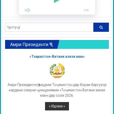
0:00
Амри Президенти ҶТ
«Тоҷикистон-Ватани азизи ман»
Амри Президенти Ҷумҳурии Тоҷикистон дар бораи баргузор
кардани озмуни ҷумҳуриявии «Тоҷикистон-Ватани азизи
ман» дар соли 2026.