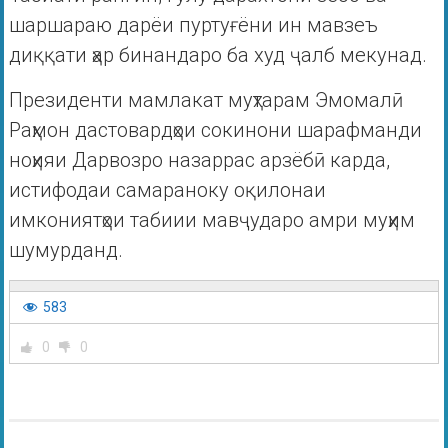
шаршараю дарëи пуртуғëни ин мавзеъ
диққати ҳар бинандаро ба худ ҷалб мекунад.
Президенти мамлакат муҳтарам Эмомалӣ
Раҳмон дастовардҳои сокинони шарафманди
ноҳияи Дарвозро назаррас арзëбӣ карда,
истифодаи самараноку оқилонаи
имкониятҳои табиии мавҷударо амри муҳим
шумурданд.
583
0
0