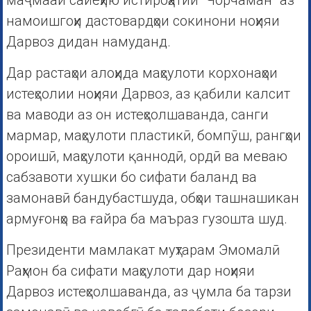
маҷмааи сайëҳию истироҳатии “Чорчаман” аз
намоишгоҳи дастовардҳои сокинони ноҳияи
Дарвоз дидан намуданд.
Дар растаҳои алоҳида маҳсулоти корхонаҳои
истеҳсолии ноҳияи Дарвоз, аз қабили калсит
ва маводи аз он истеҳсолшаванда, санги
мармар, маҳсулоти пластикӣ, бомпӯш, рангҳои
ороишӣ, маҳсулоти қаннодӣ, ордӣ ва меваю
сабзавоти хушки бо сифати баланд ва
замонавӣ бандубастшуда, обҳои ташнашикан
армуғонҳо ва ғайра ба маъраз гузошта шуд.
Президенти мамлакат муҳтарам Эмомалӣ
Раҳмон ба сифати маҳсулоти дар ноҳияи
Дарвоз истеҳсолшаванда, аз ҷумла ба тарзи