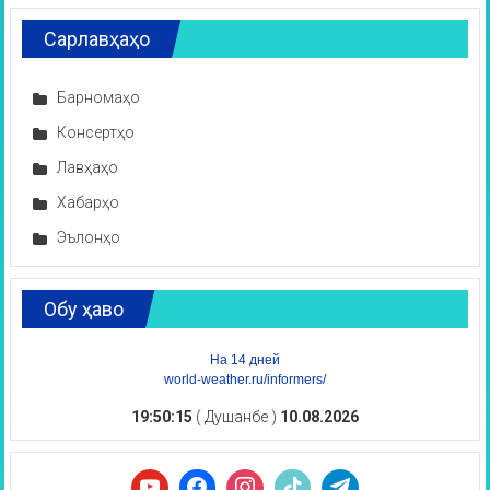
Сарлавҳаҳо
Барномаҳо
Консертҳо
Лавҳаҳо
Хабарҳо
Эълонҳо
Обу ҳаво
На 14 дней
world-weather.ru/informers/
19:50:16
( Душанбе )
10.08.2026