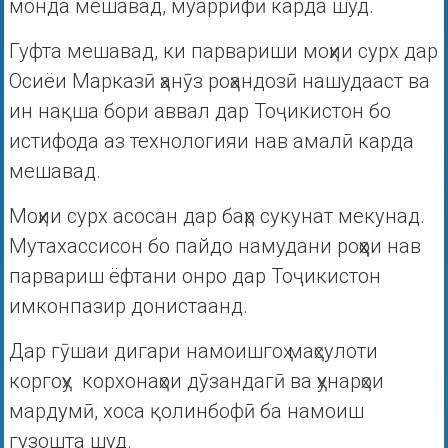
монда мешавад, муаррифӣ карда шуд.
Гуфта мешавад, ки парвариши моҳии сурх дар
Осиëи Марказӣ ҳанӯз роҳандозӣ нашудааст ва
ин нақша бори аввал дар Тоҷикистон бо
истифода аз технологияи нав амалӣ карда
мешавад.
Моҳии сурх асосан дар баҳр сукунат мекунад.
Мутахассисон бо пайдо намудани роҳҳои нав
парвариш ëфтани онро дар Тоҷикистон
имконпазир донистаанд.
Дар гӯшаи дигари намоишгоҳ маҳсулоти
коргоҳу корхонаҳои дӯзандагӣ ва ҳунарҳои
мардумӣ, хоса қолинбофӣ ба намоиш
гузошта шуд.