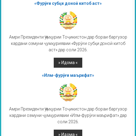
«Фурӯғи субҳи доноӣ китоб аст»
Амри Президенти Ҷумҳурии Тоҷикистон дар бораи баргузор
кардани озмуни ҷумҳуриявии «Фурӯғи субҳи доноӣ китоб
аст» дар соли 2026.
«Илм-фурӯғи маърифат»
Амри Президенти Ҷумҳурии Тоҷикистон дар бораи баргузор
кардани озмуни ҷумҳуриявии «Илм-фурӯғи маърифат» дар
соли 2026.