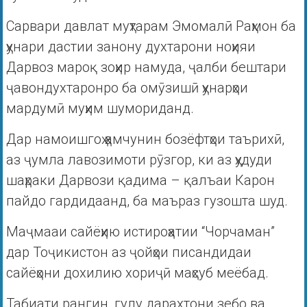
Сарвари давлат муҳтарам Эмомалӣ Раҳмон ба
ҳунари дастии занону духтарони ноҳияи
Дарвоз мароқ зоҳир намуда, ҷалби бештари
ҷавондухтаронро ба омӯзишӣ ҳунарҳои
мардумӣ муҳим шумориданд.
Дар намоишгоҳ ҳамчунин бозëфтҳои таърихӣ,
аз ҷумла лавозимоти рӯзгор, ки аз ҳудуди
шаҳраки Дарвози қадима – қалъаи Карон
пайдо гардидаанд, ба маъраз гузошта шуд.
Маҷмааи сайëҳию истироҳатии “Чорчаман”
дар Тоҷикистон аз ҷойҳои писандидаи
сайëҳони дохилию хориҷӣ маҳсуб меëбад.
Табиати рангин, гулу дарахтони зебо ва