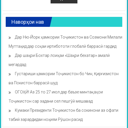
Наворҳои нав
Дар Ню-Йорк ҳамкории Тоҷикистон ва Созмони Милали
Муттаҳид дар соҳаи иртибототи глобалӣ баррасӣ гардид
Дар шаҳри Бохтар лоиҳаи «Шаҳри бехатар» амалӣ
мегардад
Густариши ҳамкории Тоҷикистон бо Чин, Қирғизистон
ва Покистон баррасӣ шуд
ОГОҲӢ! Аз 25 то 27 июл дар баъзе минтақаҳои
Тоҷикистон сар задани сел пешгӯӣ мешавад
Кумаки Президенти Тоҷикистон ба сокинони аз офати
табиӣ зарардидаи ноҳияи Рӯшон расид