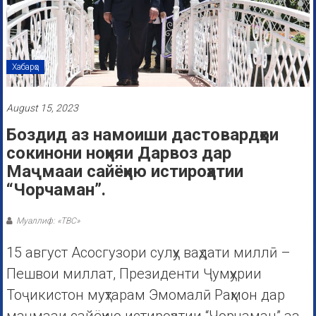
Хабарҳо
August 15, 2023
Боздид аз намоиши дастовардҳои
сокинони ноҳияи Дарвоз дар
Маҷмааи сайëҳию истироҳатии
“Чорчаман”.
Муаллиф: «ТВС»
15 август Асосгузори сулҳу ваҳдати миллӣ –
Пешвои миллат, Президенти Ҷумҳурии
Тоҷикистон муҳтарам Эмомалӣ Раҳмон дар