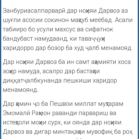
Занбуриасалпарварӣ дар ноҳияи Дарвоз аз
шуғли асосии сокинон маҳсуб меëбад. Асали
табииро бо усули махсус ва сифатнок
бандубаст намудаанд, ки таваҷҷуҳи
харидорро дар бозор ба худ ҷалб менамояд.
Дар ноҳияи Дарвоз ба ин самт аҳамияти хоса
зоҳир намуда, асалро дар бастаҳои
диққатҷалбкунанда пешкиши харидор
менамоянд.
Дар ҳамин ҷо ба Пешвои миллат муҳтарам
Эмомалӣ Раҳмон раванди парвариш ва
истеҳсоли моҳии сурх, ки оянда дар ноҳияи
Дарвоз ва дигар минтақаҳои мувофиқ ба роҳ