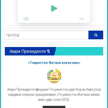
0:00
Амри Президенти ҶТ
«Тоҷикистон-Ватани азизи ман»
Амри Президенти Ҷумҳурии Тоҷикистон дар бораи баргузор
кардани озмуни ҷумҳуриявии «Тоҷикистон-Ватани азизи
ман» дар соли 2026.