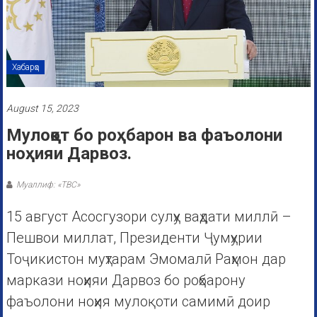
Хабарҳо
August 15, 2023
Мулоқот бо роҳбарон ва фаъолони
ноҳияи Дарвоз.
Муаллиф: «ТВС»
15 август Асосгузори сулҳу ваҳдати миллӣ –
Пешвои миллат, Президенти Ҷумҳурии
Тоҷикистон муҳтарам Эмомалӣ Раҳмон дар
маркази ноҳияи Дарвоз бо роҳбарону
фаъолони ноҳия мулоқоти самимӣ доир