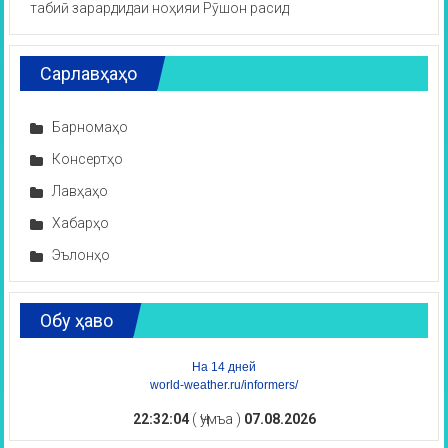
табиӣ зарардидаи ноҳияи Рӯшон расид
Сарлавҳаҳо
Барномаҳо
Консертҳо
Лавҳаҳо
Хабарҳо
Эълонҳо
Обу ҳаво
На 14 дней
world-weather.ru/informers/
22:32:05
( Ҷумъа )
07.08.2026