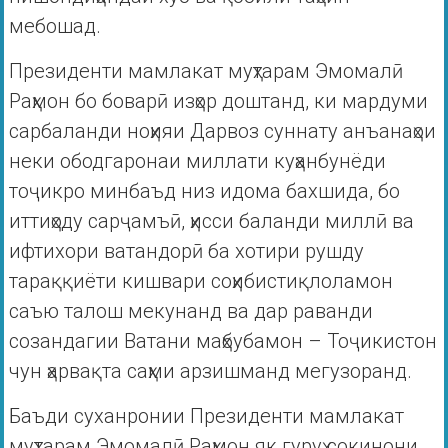
мебошад.
Президенти мамлакат муҳтарам Эмомалӣ
Раҳмон бо боварӣ изҳор доштанд, ки мардуми
сарбаланди ноҳияи Дарвоз суннату анъанаҳои
неки ободгаронаи миллати куҳанбунёди
тоҷикро минбаъд низ идома бахшида, бо
иттиҳоду сарҷамъӣ, ҳисси баланди миллӣ ва
ифтихори ватандорӣ ба хотири рушду
тараққиёти кишвари соҳибистиқлоламон
саъю талош мекунанд ва дар раванди
созандагии Ватани маҳбубамон – Тоҷикистон
чун ҳарвақта саҳми арзишманд мегузоранд.
Баъди суханронии Президенти мамлакат
муҳтарам Эмомалӣ Раҳмон як гуруҳ сокинони