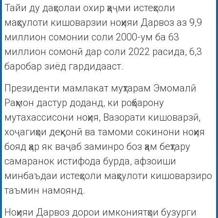
Тайи ду даҳсолаи охир ҳаҷми истеҳсоли
маҳсулоти кишоварзии ноҳияи Дарвоз аз 9,9
миллион сомонии соли 2000-ум ба 63
миллион сомонӣ дар соли 2022 расида, 6,3
баробар зиёд гардидааст.
Президенти мамлакат муҳтарам Эмомалӣ
Раҳмон дастур доданд, ки роҳбарону
мутахассисони ноҳия, Вазорати кишоварзӣ,
хоҷагиҳои деҳқонӣ ва тамоми сокинони ноҳия
бояд ҳар як ваҷаб заминро боз ҳам беҳтару
самаранок истифода бурда, афзоиши
минбаъдаи истеҳсоли маҳсулоти кишоварзиро
таъмин намоянд.
Ноҳияи Дарвоз дорои имкониятҳои бузурги