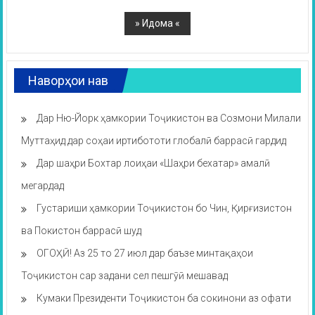
Наворҳои нав
Дар Ню-Йорк ҳамкории Тоҷикистон ва Созмони Милали
Муттаҳид дар соҳаи иртибототи глобалӣ баррасӣ гардид
Дар шаҳри Бохтар лоиҳаи «Шаҳри бехатар» амалӣ
мегардад
Густариши ҳамкории Тоҷикистон бо Чин, Қирғизистон
ва Покистон баррасӣ шуд
ОГОҲӢ! Аз 25 то 27 июл дар баъзе минтақаҳои
Тоҷикистон сар задани сел пешгӯӣ мешавад
Кумаки Президенти Тоҷикистон ба сокинони аз офати