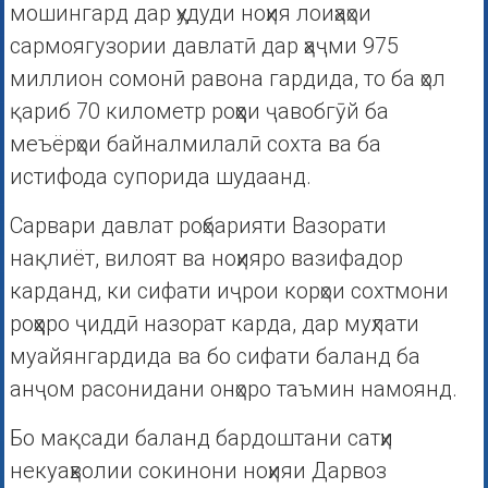
мошингард дар ҳудуди ноҳия лоиҳаҳои
сармоягузории давлатӣ дар ҳаҷми 975
миллион сомонӣ равона гардида, то ба ҳол
қариб 70 километр роҳҳои ҷавобгӯй ба
меъёрҳои байналмилалӣ сохта ва ба
истифода супорида шудаанд.
Сарвари давлат роҳбарияти Вазорати
нақлиёт, вилоят ва ноҳияро вазифадор
карданд, ки сифати иҷрои корҳои сохтмони
роҳҳоро ҷиддӣ назорат карда, дар муҳлати
муайянгардида ва бо сифати баланд ба
анҷом расонидани онҳоро таъмин намоянд.
Бо мақсади баланд бардоштани сатҳи
некуаҳволии сокинони ноҳияи Дарвоз