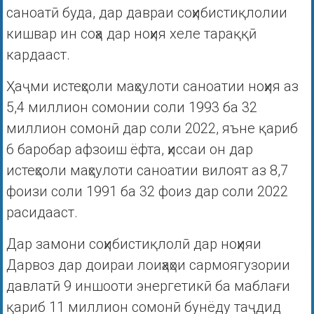
саноатӣ буда, дар давраи соҳибистиқлолии
кишвар ин соҳа дар ноҳия хеле тараққӣ
кардааст.
Ҳаҷми истеҳсоли маҳсулоти саноатии ноҳия аз
5,4 миллион сомонии соли 1993 ба 32
миллион сомонӣ дар соли 2022, яъне қариб
6 баробар афзоиш ёфта, ҳиссаи он дар
истеҳсоли маҳсулоти саноатии вилоят аз 8,7
фоизи соли 1991 ба 32 фоиз дар соли 2022
расидааст.
Дар замони соҳибистиқлолӣ дар ноҳияи
Дарвоз дар доираи лоиҳаҳои сармоягузории
давлатӣ 9 иншооти энергетикӣ ба маблағи
қариб 11 миллион сомонӣ бунёду таҷдид