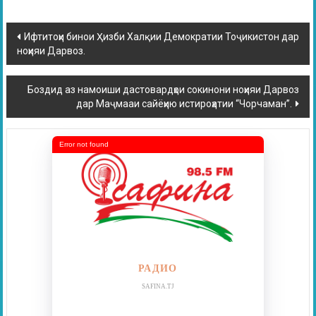
Ифтитоҳи бинои Ҳизби Халқии Демократии Тоҷикистон дар
ноҳияи Дарвоз.
Боздид аз намоиши дастовардҳои сокинони ноҳияи Дарвоз
дар Маҷмааи сайëҳию истироҳатии “Чорчаман”.
Error not found
РАДИО
SAFINA.TJ