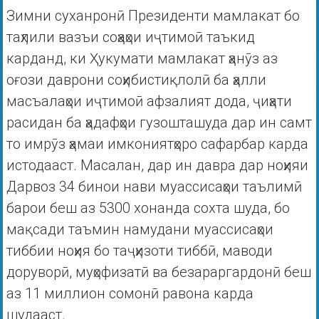
Зимни суханронӣ Президенти мамлакат бо
таҳлили вазъи соҳаҳои иҷтимоӣ таъкид
карданд, ки Ҳукумати мамлакат ҳанӯз аз
оғози даврони соҳибистиқлолӣ ба ҳалли
масъалаҳои иҷтимоӣ афзалият дода, ҷиҳати
расидан ба ҳадафҳои гузошташуда дар ин самт
то имрӯз ҳамаи имкониятҳоро сафарбар карда
истодааст. Масалан, дар ин давра дар ноҳияи
Дарвоз 34 бинои нави муассисаҳои таълимӣ
барои беш аз 5300 хонанда сохта шуда, бо
мақсади таъмин намудани муассисаҳои
тиббии ноҳия бо таҷҳизоти тиббӣ, маводи
доруворӣ, муҳофизатӣ ва безараргардонӣ беш
аз 11 миллион сомонӣ равона карда
шудааст.