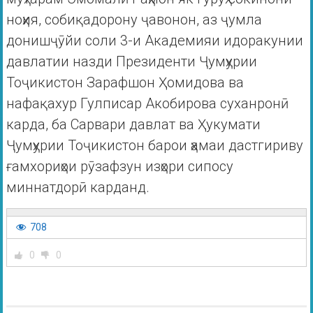
ноҳия, собиқадорону ҷавонон, аз ҷумла
донишҷӯйи соли 3-и Академияи идоракунии
давлатии назди Президенти Ҷумҳурии
Тоҷикистон Зарафшон Ҳомидова ва
нафақахур Гулписар Акобирова суханронӣ
карда, ба Сарвари давлат ва Ҳукумати
Ҷумҳурии Тоҷикистон барои ҳамаи дастгириву
ғамхориҳои рӯзафзун изҳори сипосу
миннатдорӣ карданд.
708
0
0