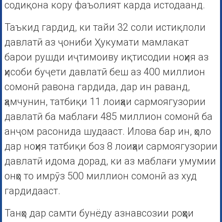
содиқона кору фаъолият карда истодаанд.
Таъкид гардид, ки тайи 32 соли истиқлоли
давлатӣ аз ҷониби Ҳукумати мамлакат
барои рушди иҷтимоиву иқтисодии ноҳия аз
ҳисоби буҷети давлатӣ беш аз 400 миллион
сомонӣ равона гардида, дар ин раванд,
ҳамчунин, татбиқи 11 лоиҳаи сармоягузории
давлатӣ ба маблағи 485 миллион сомонӣ ба
анҷом расонида шудааст. Илова бар ин, ҳоло
дар ноҳия татбиқи боз 8 лоиҳаи сармоягузории
давлатӣ идома дорад, ки аз маблағи умумии
онҳо то имрӯз 500 миллион сомонӣ аз худ
гардидааст.
Танҳо дар самти бунёду азнавсозии роҳҳои