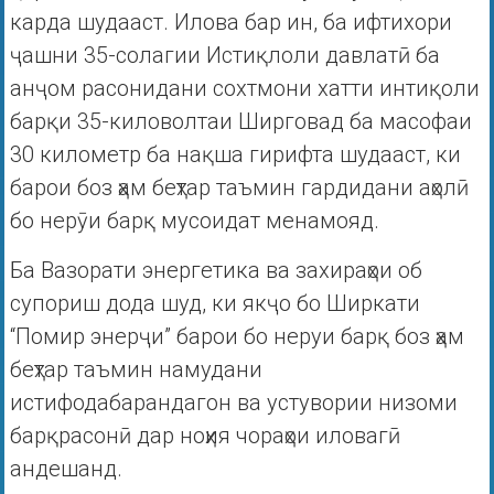
карда шудааст. Илова бар ин, ба ифтихори
ҷашни 35-солагии Истиқлоли давлатӣ ба
анҷом расонидани сохтмони хатти интиқоли
барқи 35-киловолтаи Ширговад ба масофаи
30 километр ба нақша гирифта шудааст, ки
барои боз ҳам беҳтар таъмин гардидани аҳолӣ
бо нерӯи барқ мусоидат менамояд.
Ба Вазорати энергетика ва захираҳои об
супориш дода шуд, ки якҷо бо Ширкати
“Помир энерҷи” барои бо неруи барқ боз ҳам
беҳтар таъмин намудани
истифодабарандагон ва устувории низоми
барқрасонӣ дар ноҳия чораҳои иловагӣ
андешанд.