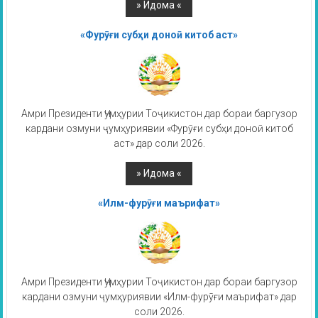
«Фурӯғи субҳи доноӣ китоб аст»
Амри Президенти Ҷумҳурии Тоҷикистон дар бораи баргузор
кардани озмуни ҷумҳуриявии «Фурӯғи субҳи доноӣ китоб
аст» дар соли 2026.
«Илм-фурӯғи маърифат»
Амри Президенти Ҷумҳурии Тоҷикистон дар бораи баргузор
кардани озмуни ҷумҳуриявии «Илм-фурӯғи маърифат» дар
соли 2026.