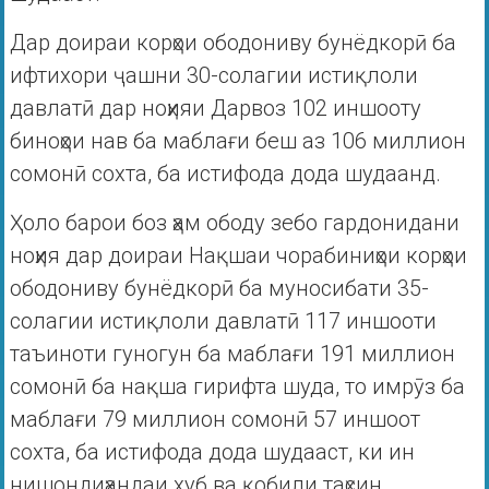
Дар доираи корҳои ободониву бунёдкорӣ ба
ифтихори ҷашни 30-солагии истиқлоли
давлатӣ дар ноҳияи Дарвоз 102 иншооту
биноҳои нав ба маблағи беш аз 106 миллион
сомонӣ сохта, ба истифода дода шудаанд.
Ҳоло барои боз ҳам ободу зебо гардонидани
ноҳия дар доираи Нақшаи чорабиниҳои корҳои
ободониву бунёдкорӣ ба муносибати 35-
солагии истиқлоли давлатӣ 117 иншооти
таъиноти гуногун ба маблағи 191 миллион
сомонӣ ба нақша гирифта шуда, то имрӯз ба
маблағи 79 миллион сомонӣ 57 иншоот
сохта, ба истифода дода шудааст, ки ин
нишондиҳандаи хуб ва қобили таҳсин