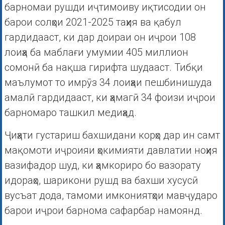
барномаи рушди иҷтимоиву иқтисодии он
барои солҳои 2021-2025 таҳия ва қабул
гардидааст, ки дар доираи он иҷрои 108
лоиҳа ба маблағи умумии 405 миллион
сомонӣ ба нақша гирифта шудааст. Тибқи
маълумот то имрӯз 34 лоиҳаи пешбинишуда
амалӣ гардидааст, ки ҳамагӣ 34 фоизи иҷрои
барномаро ташкил медиҳад.
Ҷиҳати густариш бахшидани корҳо дар ин самт
мақомоти иҷроияи ҳокимияти давлатии ноҳия
вазифадор шуд, ки ҳамкориро бо вазорату
идораҳо, шарикони рушд ва бахши хусусӣ
вусъат дода, тамоми имкониятҳои мавҷударо
барои иҷрои барнома сафарбар намоянд.