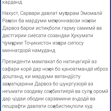
карданд.
Нахуст, Сарвари давлат муҳтарам Эмомалӣ
Раҳмон ба мардуми меҳмоннавози ноҳияи
Дарвоз барои истиқболи гарму самимӣ ва
дастгирии сиёсати созандаи Ҳукумати
Ҷумҳурии Тоҷикистон изҳори сипосу
миннатдорӣ намуданд.
Президенти мамлакат бо натиҷагирӣ аз
сафари корӣ дар ноҳия бо қаноатмандӣ иброз
доштанд, ки мардуми ватандӯсту
заҳматқарини Дарвоз бо шукргузорӣ аз
неъмати озодиву соҳибихтиёрӣ ва сулҳу оромӣ
дар ҷодаи ободии сарзамини аҷдодӣ ва
пешрафти давлати соҳибистиқлоли худ