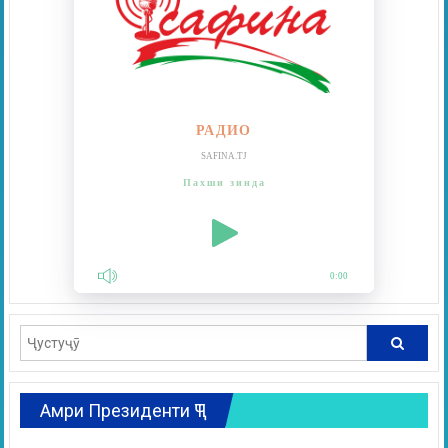
РАДИО
SAFINA.TJ
Пахши зинда
0:00
Амри Президенти ҶТ