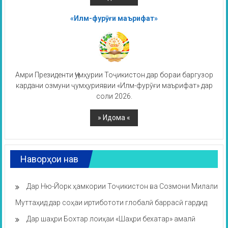
«Илм-фурӯғи маърифат»
Амри Президенти Ҷумҳурии Тоҷикистон дар бораи баргузор
кардани озмуни ҷумҳуриявии «Илм-фурӯғи маърифат» дар
соли 2026.
Наворҳои нав
Дар Ню-Йорк ҳамкории Тоҷикистон ва Созмони Милали
Муттаҳид дар соҳаи иртибототи глобалӣ баррасӣ гардид
Дар шаҳри Бохтар лоиҳаи «Шаҳри бехатар» амалӣ