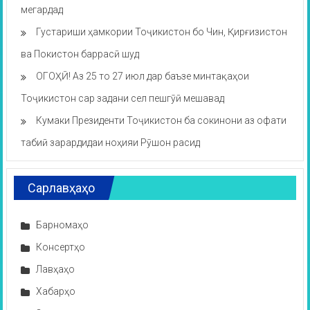
мегардад
Густариши ҳамкории Тоҷикистон бо Чин, Қирғизистон
ва Покистон баррасӣ шуд
ОГОҲӢ! Аз 25 то 27 июл дар баъзе минтақаҳои
Тоҷикистон сар задани сел пешгӯӣ мешавад
Кумаки Президенти Тоҷикистон ба сокинони аз офати
табиӣ зарардидаи ноҳияи Рӯшон расид
Сарлавҳаҳо
Барномаҳо
Консертҳо
Лавҳаҳо
Хабарҳо