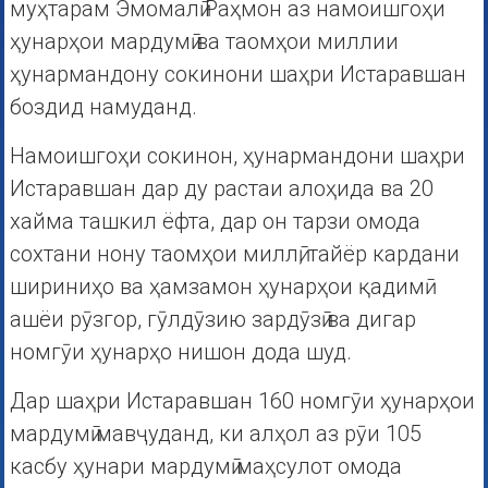
муҳтарам Эмомалӣ Раҳмон аз намоишгоҳи
ҳунарҳои мардумӣ ва таомҳои миллии
ҳунармандону сокинони шаҳри Истаравшан
боздид намуданд.
Намоишгоҳи сокинон, ҳунармандони шаҳри
Истаравшан дар ду растаи алоҳида ва 20
хайма ташкил ёфта, дар он тарзи омода
сохтани нону таомҳои миллӣ, тайёр кардани
шириниҳо ва ҳамзамон ҳунарҳои қадимӣ
ашёи рӯзгор, гӯлдӯзию зардӯзӣ ва дигар
номгӯи ҳунарҳо нишон дода шуд.
Дар шаҳри Истаравшан 160 номгӯи ҳунарҳои
мардумӣ мавҷуданд, ки алҳол аз рӯи 105
касбу ҳунари мардумӣ маҳсулот омода