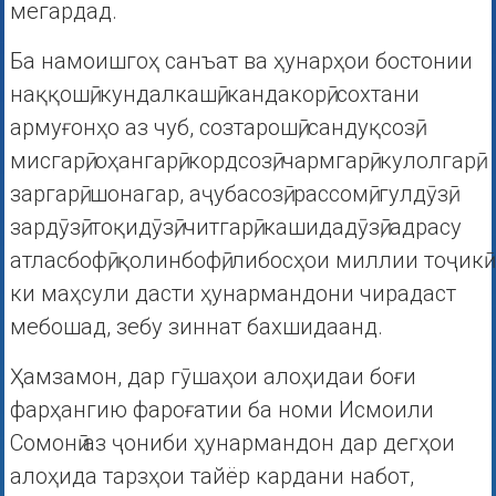
мегардад.
Ба намоишгоҳ санъат ва ҳунарҳои бостонии
наққошӣ, кундалкашӣ, кандакорӣ, сохтани
армуғонҳо аз чуб, созтарошӣ, сандуқсозӣ,
мисгарӣ, оҳангарӣ, кордсозӣ, чармгарӣ, кулолгарӣ,
заргарӣ, шонагар, аҷубасозӣ, рассомӣ, гулдӯзӣ,
зардӯзӣ, тоқидӯзӣ, читгарӣ, кашидадӯзӣ, адрасу
атласбофӣ, қолинбофӣ, либосҳои миллии тоҷикӣ
ки маҳсули дасти ҳунармандони чирадаст
мебошад, зебу зиннат бахшидаанд.
Ҳамзамон, дар гӯшаҳои алоҳидаи боғи
фарҳангию фароғатии ба номи Исмоили
Сомонӣ аз ҷониби ҳунармандон дар дегҳои
алоҳида тарзҳои тайёр кардани набот,