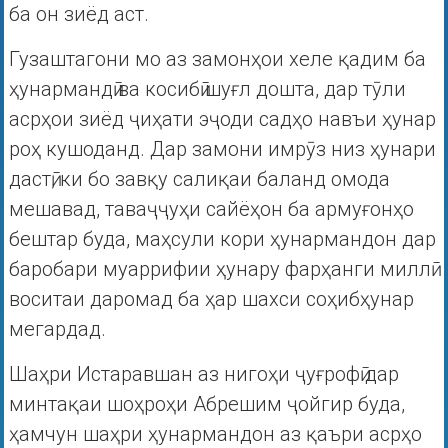
ба он зиёд аст.
Гузаштагони мо аз замонҳои хеле қадим ба
ҳунармандӣ ва косибӣ шуғл дошта, дар тӯли
асрҳои зиёд ҷиҳати эҷоди садҳо навъи ҳунар
роҳ кушоданд. Дар замони имрӯз низ ҳунари
дастӣ, ки бо завқу салиқаи баланд омода
мешавад, таваҷҷуҳи сайёҳон ба армуғонҳо
бештар буда, маҳсули кори ҳунармандон дар
баробари муаррифии ҳунару фарҳанги миллӣ
воситаи даромад ба ҳар шахси соҳибҳунар
мегардад.
Шаҳри Истаравшан аз нигоҳи ҷуғрофӣ дар
минтақаи шоҳроҳи Абрешим ҷойгир буда,
ҳамчун шаҳри ҳунармандон аз қаъри асрҳо