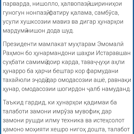
парварда, нишолло, ҳалвопазӣ, шириниҳои
гуногун нонпазӣ, фатиру қалама, самбӯса,
усули хушксозии мавиз ва дигар ҳунарҳои
мардумӣ нишон дода шуд.
Президенти мамлакат муҳтарам Эмомалӣ
Раҳмон бо ҳунармандони шаҳри Истаравшан
суҳбати самимӣ доир карда, таваҷҷуҳи аҳли
ҳунарро ба ҳарчи бештар кор фармудани
тахайюли эҷодӣ дар омодасозии ашё, равнақи
ҳунар, омодасозии шогирдон ҷалб намуданд.
Таъкид гардид, ки ҳунарҳои қадимаи ба
талаботи замони имрӯза мувофиқ дар
замони рушди илму техника ва истеҳсолот
ҳамоно моҳияти хешро нигоҳ дошта, талабот