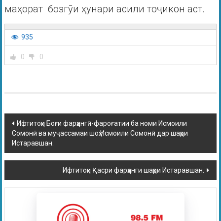
маҳорат бозгӯи ҳунари асили тоҷикон аст.
935
0
0
Ифтитоҳи Боғи фарҳангӣ-фароғатии ба номи Исмоили
Сомонӣ ва муҷассамаи шоҳ Исмоили Сомонӣ дар шаҳри
Истаравшан.
Ифтитоҳи Қасри фарҳанги шаҳри Истаравшан.