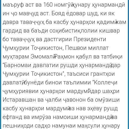
маъруф аст ва 160 номгӯӣ ҳунару ҳунармандӣ
ин ҷо мавҷуд аст. Бояд ёдовар шуд, ки як
давра таваҷҷуҳ ба касбу ҳунарҳои қадимӣ кам
гардид ва баъди соҳибистиқлолии кишвар
бо таваҷҷуҳ ва дастгирии Президенти
Ҷумҳурии Тоҷикистон, Пешвои миллат
муҳтарам Эмомалӣ Раҳмон қабул ва татбиқи
“Барномаи давлатии рушди ҳунармандӣ дар
Ҷумҳурии Тоҷикистон”, таъсиси грантҳои
давлатӣ, бунёди бинои таълимии “Коллеҷи
ҷумҳуриявии ҳунарҳои мардумӣ” дар шаҳри
Истаравшан ва ҷалби ҷавонон ба омӯзиши
касбу ҳунарҳои мардумӣ аз нав эҳёву рушд
ёфтанд ва имрӯза намоиши ҳунармандӣ ва
пешниҳоди садҳо намунаи маҳсули ҳунару