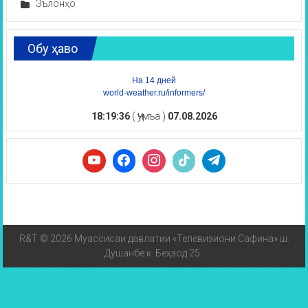
Эълонҳо
Обу ҳаво
На 14 дней
world-weather.ru/informers/
18:19:37
( Ҷумъа )
07.08.2026
R&T © 2026 Муассисаи давлатии «Телевизиони Сафина» ш.
Душанбе к. Беҳзод 25.