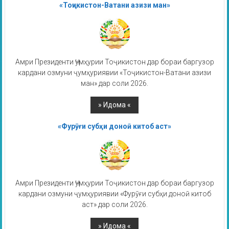
«Тоҷикистон-Ватани азизи ман»
Амри Президенти Ҷумҳурии Тоҷикистон дар бораи баргузор
кардани озмуни ҷумҳуриявии «Тоҷикистон-Ватани азизи
ман» дар соли 2026.
«Фурӯғи субҳи доноӣ китоб аст»
Амри Президенти Ҷумҳурии Тоҷикистон дар бораи баргузор
кардани озмуни ҷумҳуриявии «Фурӯғи субҳи доноӣ китоб
аст» дар соли 2026.