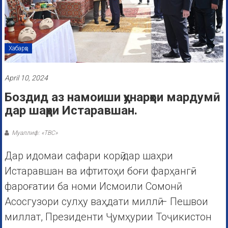
Хабарҳо
April 10, 2024
Боздид аз намоиши ҳунарҳои мардумӣ
дар шаҳри Истаравшан.
Муаллиф: «ТВС»
Дар идомаи сафари корӣ дар шаҳри
Истаравшан ва ифтитоҳи боғи фарҳангӣ-
фароғатии ба номи Исмоили Сомонӣ
Асосгузори сулҳу ваҳдати миллӣ – Пешвои
миллат, Президенти Ҷумҳурии Тоҷикистон