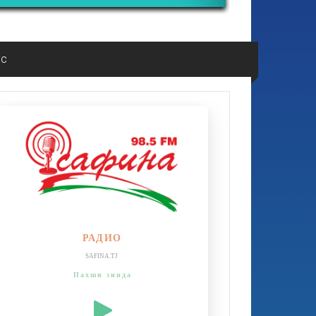
ос
РАДИО
SAFINA.TJ
Пахши зинда