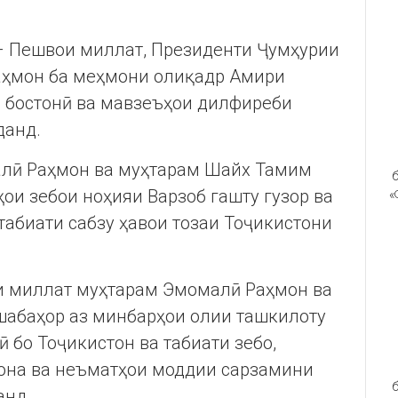
 – Пешвои миллат, Президенти Ҷумҳурии
аҳмон ба меҳмони олиқадр Амири
и бостонӣ ва мавзеъҳои дилфиреби
данд.
алӣ Раҳмон ва муҳтарам Шайх Тамим
б
ои зебои ноҳияи Варзоб гашту гузор ва
«
 табиати сабзу ҳавои тозаи Тоҷикистони
ои миллат муҳтарам Эмомалӣ Раҳмон ва
абаҳор аз минбарҳои олии ташкилоту
 бо Тоҷикистон ва табиати зебо,
она ва неъматҳои моддии сарзамини
б
анд.