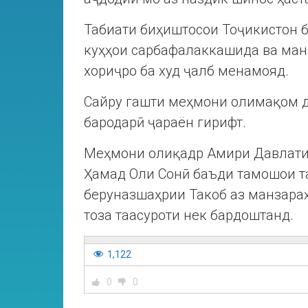
Табиати биҳиштосои Тоҷикистон 
куҳҳои сарбафалаккашида ва ман
хориҷро ба худ ҷалб менамояд.
Сайру гашти меҳмони олимақом д
бародарӣ ҷараён гирифт.
Меҳмони олиқадр Амири Давлати 
Ҳамад Оли Сонӣ баъди тамошои т
беруназшаҳрии Такоб аз манзара
тоза таасуроти нек бардоштанд.
1,122
0
0