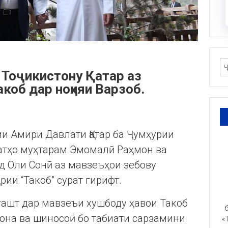
 Тоҷикистону Қатар аз
акоб дар ноҳияи Варзоб.
и Амири Давлати Қатар ба Ҷумҳурии
атҳо муҳтарам Эмомалӣ Раҳмон ва
 Оли Сонӣ аз мавзеъҳои зебову
ии “Такоб” сурат гирифт.
гашт дар мавзеъи хушбоду ҳавои Такоб
б
на ва шиносоӣ бо табиати сарзамини
«