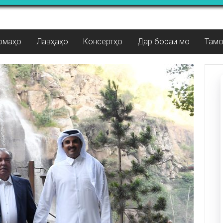
омаҳо
Лавҳаҳо
Консертҳо
Дар бораи мо
Там