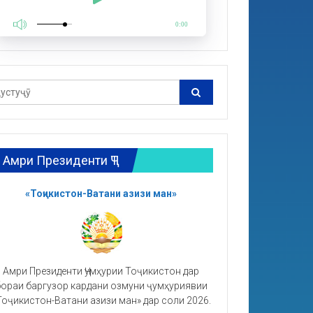
0:00
Амри Президенти ҶТ
«Тоҷикистон-Ватани азизи ман»
Амри Президенти Ҷумҳурии Тоҷикистон дар
ораи баргузор кардани озмуни ҷумҳуриявии
Тоҷикистон-Ватани азизи ман» дар соли 2026.