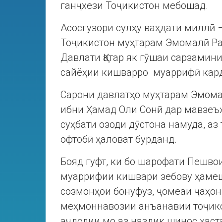
ганҷхези Тоҷикистон мебошад.
Асосгузори сулҳу ваҳдати миллӣ
Тоҷикистон муҳтарам Эмомалӣ Р
Давлати Қатар як гӯшаи сарзамин
сайёҳии кишварро муаррифӣ кар
Сарони давлатҳо муҳтарам Эмом
ибни Ҳамад Оли Сонӣ дар мавзеъҳ
суҳбати озоди дӯстона намуда, аз
офтобӣ ҳаловат бурданд.
Бояд гуфт, ки бо шарофати Пешв
муаррифии кишвари зебову ҳамеш
созмонҳои бонуфуз, ҷомеаи ҷаҳонӣ
меҳмоннавозии анъанавии тоҷик
аҷдодии мо аз наздик шинос ҳаст