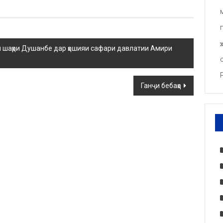
 шаҳри Душанбе дар ҳошияи сафари давлатии Амири
Ганҷи бебаҳо