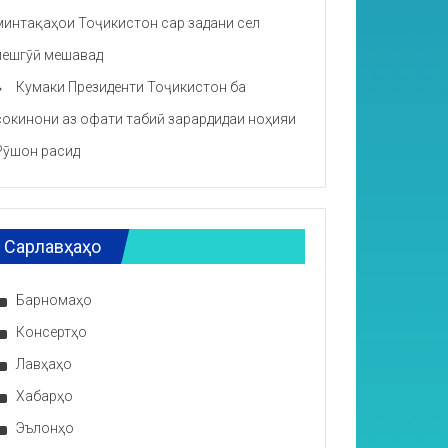
минтақаҳои Тоҷикистон сар задани сел
пешгӯӣ мешавад
Кумаки Президенти Тоҷикистон ба
сокинони аз офати табиӣ зарардидаи ноҳияи
Рӯшон расид
Сарлавҳаҳо
Барномаҳо
Консертҳо
Лавҳаҳо
Хабарҳо
Эълонҳо