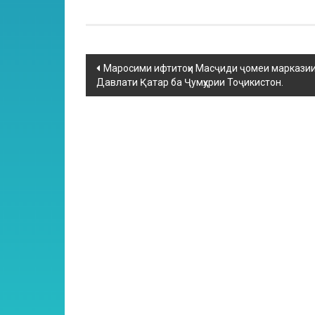
Маросими ифтитоҳи Масҷиди ҷомеи марказии
Давлати Қатар ба Ҷумҳурии Тоҷикистон.