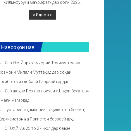
«Илм-фурӯғи маърифат» дар соли 2026.
Наворҳои нав
Дар Ню-Йорк ҳамкории Тоҷикистон ва
Созмони Милали Муттаҳид дар соҳаи
иртибототи глобалӣ баррасӣ гардид
Дар шаҳри Бохтар лоиҳаи «Шаҳри бехатар»
амалӣ мегардад
Густариши ҳамкории Тоҷикистон бо Чин,
Қирғизистон ва Покистон баррасӣ шуд
ОГОҲӢ! Аз 25 то 27 июл дар баъзе