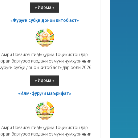
«Фурӯғи субҳи доноӣ китоб аст»
Амри Президенти Ҷумҳурии Тоҷикистон дар
ораи баргузор кардани озмуни ҷумҳуриявии
Фурӯғи субҳи доноӣ китоб аст» дар соли 2026.
«Илм-фурӯғи маърифат»
Амри Президенти Ҷумҳурии Тоҷикистон дар
ораи баргузор кардани озмуни ҷумҳуриявии