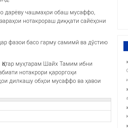
бо дарёву чашмаҳои обаш мусаффо,
зараҳои нотакрораш диққати сайёҳони
ар фазои басо гарму самимӣ ва дӯстию
Қатар муҳтарам Шайх Тамим ибни
абиати нотакрори қароргоҳи
ҳои дилкашу обҳои мусаффо ва ҳавои