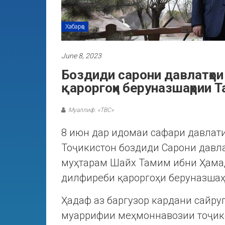
Хабарҳо
June 8, 2023
Боздиди сарони давлатҳои
қароргоҳи беруназшаҳрии Т
Муаллиф: «ТВС»
8 июн дар идомаи сафари давлати
Тоҷикистон боздиди Сарони давл
муҳтарам Шайх Тамим ибни Ҳамад
дилфиреби қароргоҳи беруназшаҳр
Ҳадаф аз баргузор кардани сайру
муаррифии меҳмоннавозии тоҷико