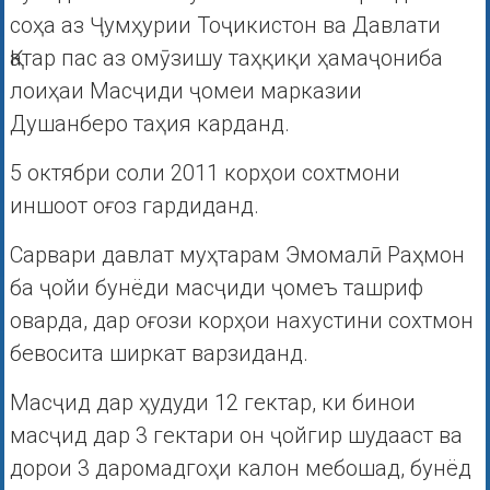
соҳа аз Ҷумҳурии Тоҷикистон ва Давлати
Қатар пас аз омӯзишу таҳқиқи ҳамаҷониба
лоиҳаи Масҷиди ҷомеи марказии
Душанберо таҳия карданд.
5 октябри соли 2011 корҳои сохтмони
иншоот оғоз гардиданд.
Сарвари давлат муҳтарам Эмомалӣ Раҳмон
ба ҷойи бунёди масҷиди ҷомеъ ташриф
оварда, дар оғози корҳои нахустини сохтмон
бевосита ширкат варзиданд.
Масҷид дар ҳудуди 12 гектар, ки бинои
масҷид дар 3 гектари он ҷойгир шудааст ва
дорои 3 даромадгоҳи калон мебошад, бунёд