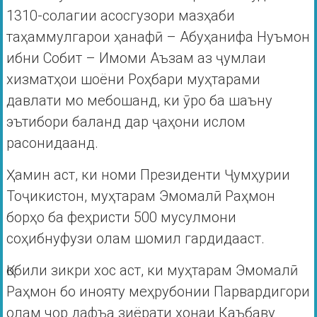
1310-солагии асосгузори мазҳаби
таҳаммулгарои ҳанафӣ – Абуҳанифа Нуъмон
ибни Собит – Имоми Аъзам аз ҷумлаи
хизматҳои шоёни Роҳбари муҳтарами
давлати мо мебошанд, ки ӯро ба шаъну
эътибори баланд дар ҷаҳони ислом
расонидаанд.
Ҳамин аст, ки номи Президенти Ҷумҳурии
Тоҷикистон, муҳтарам Эмомалӣ Раҳмон
борҳо ба феҳристи 500 мусулмони
соҳибнуфузи олам шомил гардидааст.
Қобили зикри хос аст, ки муҳтарам Эмомалӣ
Раҳмон бо инояту меҳрубонии Парвардигори
олам чор дафъа зиёрати хонаи Каъбаву