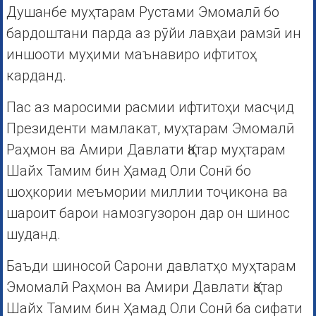
Душанбе муҳтарам Рустами Эмомалӣ бо
бардоштани парда аз рӯйи лавҳаи рамзӣ ин
иншооти муҳими маънавиро ифтитоҳ
карданд.
Пас аз маросими расмии ифтитоҳи масҷид
Президенти мамлакат, муҳтарам Эмомалӣ
Раҳмон ва Амири Давлати Қатар муҳтарам
Шайх Тамим бин Ҳамад Оли Сонӣ бо
шоҳкории меъмории миллии тоҷикона ва
шароит барои намозгузорон дар он шинос
шуданд.
Баъди шиносоӣ Сарони давлатҳо муҳтарам
Эмомалӣ Раҳмон ва Амири Давлати Қатар
Шайх Тамим бин Ҳамад Оли Сонӣ ба сифати