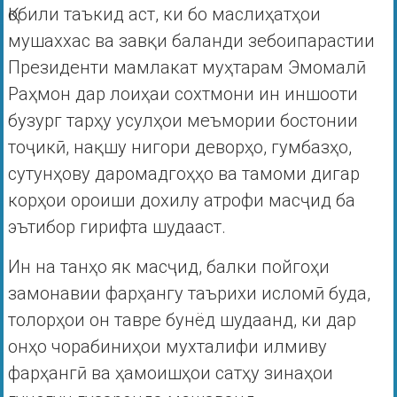
Қобили таъкид аст, ки бо маслиҳатҳои
мушаххас ва завқи баланди зебоипарастии
Президенти мамлакат муҳтарам Эмомалӣ
Раҳмон дар лоиҳаи сохтмони ин иншооти
бузург тарҳу усулҳои меъмории бостонии
тоҷикӣ, нақшу нигори деворҳо, гумбазҳо,
сутунҳову даромадгоҳҳо ва тамоми дигар
корҳои ороиши дохилу атрофи масҷид ба
эътибор гирифта шудааст.
Ин на танҳо як масҷид, балки пойгоҳи
замонавии фарҳангу таърихи исломӣ буда,
толорҳои он тавре бунёд шудаанд, ки дар
онҳо чорабиниҳои мухталифи илмиву
фарҳангӣ ва ҳамоишҳои сатҳу зинаҳои