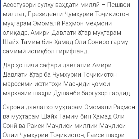
Асосгузори сулҳу ваҳдати миллӣ – Пешвои
миллат, Президенти Ҷумҳурии Тоҷикистон
муҳтарам Эмомалӣ Раҳмон меҳмони
олиқадр, Амири Давлати Қатар муҳтарам
Шайх Тамим бин Ҳамад Оли Сониро гарму
самимӣ истиқбол гирифтанд.
Дар ҳошияи сафари давлатии Амири
Давлати Қатар ба Ҷумҳурии Тоҷикистон
маросими ифтитоҳи Масҷиди ҷомеи
марказии шаҳри Душанбе баргузор гардид.
Сарони давлатҳо муҳтарам Эмомалӣ Раҳмон
ва муҳтарам Шайх Тамим бин Ҳамад Оли
Сонӣ ва Раиси Маҷлиси миллии Маҷлиси
Олии Ҷумҳурии Тоҷикистон, Раиси шаҳри