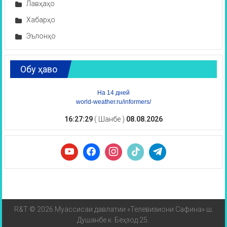
Лавҳаҳо
Хабарҳо
Эълонҳо
Обу ҳаво
На 14 дней
world-weather.ru/informers/
16:27:30
( Шанбе )
08.08.2026
R&T © 2026 Муассисаи давлатии «Телевизиони Сафина» ш.
Душанбе к. Беҳзод 25.