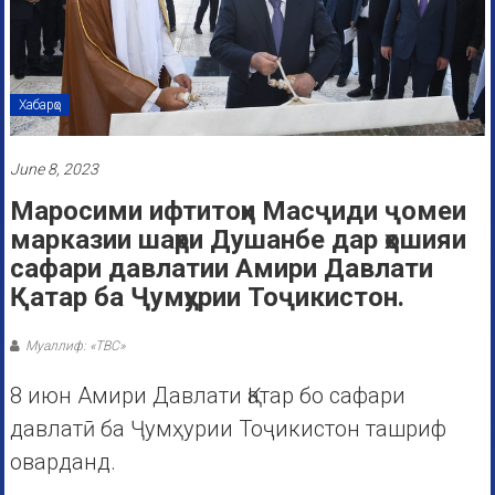
Хабарҳо
June 8, 2023
Маросими ифтитоҳи Масҷиди ҷомеи
марказии шаҳри Душанбе дар ҳошияи
сафари давлатии Амири Давлати
Қатар ба Ҷумҳурии Тоҷикистон.
Муаллиф: «ТВС»
8 июн Амири Давлати Қатар бо сафари
давлатӣ ба Ҷумҳурии Тоҷикистон ташриф
оварданд.