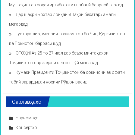
Муттаҳид дар соҳаи иртибототи глобалӣ баррасӣ гардид
Дар шаҳри Бохтар лоиҳаи «Шаҳри бехатар» амалӣ
мегардад
Густариши ҳамкории Тоҷикистон бо Чин, Қирғизистон
ва Покистон баррасӣ шуд
ОГОҲӢ! Аз 25 то 27 июл дар баъзе минтақаҳои
Тоҷикистон сар задани сел пешгӯӣ мешавад
Кумаки Президенти Тоҷикистон ба сокинони аз офати
табиӣ зарардидаи ноҳияи Рӯшон расид
Сарлавҳаҳо
Барномаҳо
Консертҳо