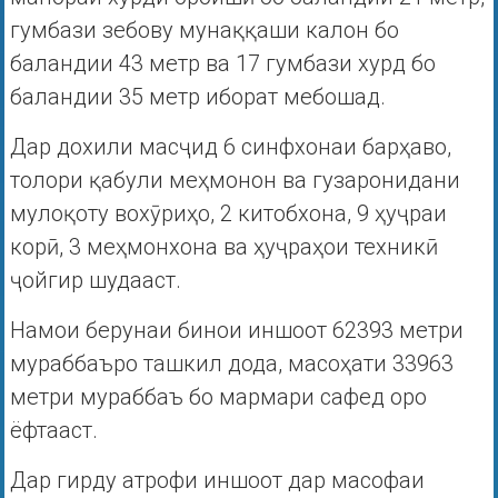
гумбази зебову мунаққаши калон бо
баландии 43 метр ва 17 гумбази хурд бо
баландии 35 метр иборат мебошад.
Дар дохили масҷид 6 синфхонаи барҳаво,
толори қабули меҳмонон ва гузаронидани
мулоқоту вохӯриҳо, 2 китобхона, 9 ҳуҷраи
корӣ, 3 меҳмонхона ва ҳуҷраҳои техникӣ
ҷойгир шудааст.
Намои берунаи бинои иншоот 62393 метри
мураббаъро ташкил дода, масоҳати 33963
метри мураббаъ бо мармари сафед оро
ёфтааст.
Дар гирду атрофи иншоот дар масофаи