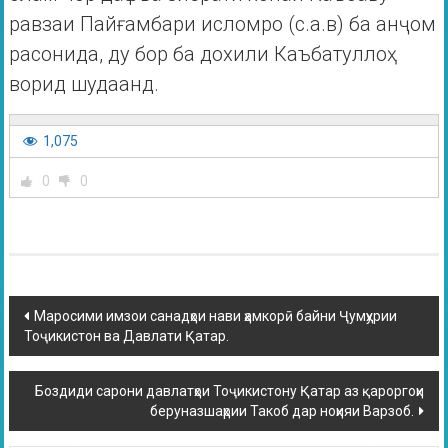
равзаи Пайғамбари исломро (с.а.в) ба анҷом
расонида, ду бор ба дохили Каъбатуллоҳ
ворид шудаанд.
1,075
0
0
Маросими имзои санадҳои нави ҳамкорӣ байни Ҷумҳурии
Тоҷикистон ва Давлати Қатар.
Боздиди сарони давлатҳои Тоҷикистону Қатар аз қароргоҳи
беруназшаҳрии Такоб дар ноҳияи Варзоб.