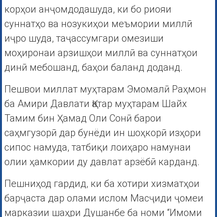
корҳои анҷомдодашуда, ки бо риояи
суннатҳо ва нозукиҳои меъмории миллӣ
иҷро шуда, таҷассумгари омезиши
моҳиронаи арзишҳои миллӣ ва суннатҳои
динӣ мебошанд, баҳои баланд доданд.
Пешвои миллат муҳтарам Эмомалӣ Раҳмон
ба Амири Давлати Қатар муҳтарам Шайх
Тамим бин Ҳамад Оли Сонӣ барои
саҳмгузорӣ дар бунёди ин шоҳкорӣ изҳори
сипос намуда, татбиқи лоиҳаро намунаи
олии ҳамкории ду давлат арзёбӣ карданд.
Пешниҳод гардид, ки ба хотири хизматҳои
барҷаста дар олами ислом Масҷиди ҷомеи
марказии шаҳри Душанбе ба номи “Имоми