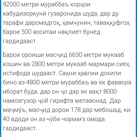
92000 метри мураббаъ корҳои
кабудизоркунӣ гузаронида шуда, дар ду
тарафи даромадгоҳ, ҳамчунин, таваққуфгоҳ
барои 500 воситаи нақлиёт бунёд
гардидааст.
Барои ороиши масҷид 6630 метри мукааб
кошин ва 2800 метри мукааб мармари сиёҳ
истифода шудааст. Саҳни ҳавлии дохили
бино аз 4800 метри мураббаъ ва як фаввора
иборат буда, дар он ҷо дар як вақт 8000
намозгузор ҷой гирифта метавонад. Дар
маҷмӯъ, масҷид дорои 178 дар мебошад, ки
40 адади он аз чӯби чормағз омода
гардидааст.