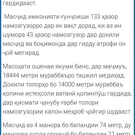
гардидааст.
Масҷид имконияти ғунҷоиши 133 ҳазор
намозгузорро дар як вақт дорад, ки аз ин
шумора 43 ҳазор намозгузор дар дохили
масҷид ва боқимонда дар гирду атрофи он
ҷой мегирад.
Масоҳати ошёнаи якуми бино, дар маҷмуъ,
18444 метри мураббаъро ташкил медиҳад.
Дохили толорҳо бо 14000 метри мураббаъ
қолини истеҳсоли ватанӣ қолинпӯш гардида,
дар қисмати ҷанубу ғарби толори
намозгузории калон меҳроб ҷойгир шудааст.
Масҷид аз 4 манора бо баландии 74 метр, ду
манораи хурди ороишӣ бо баландии 21 метр,