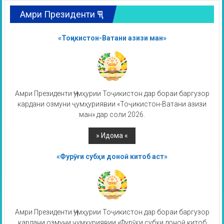
Амри Президенти ҶТ
«Тоҷикистон-Ватани азизи ман»
Амри Президенти Ҷумҳурии Тоҷикистон дар бораи баргузор
кардани озмуни ҷумҳуриявии «Тоҷикистон-Ватани азизи
ман» дар соли 2026.
«Фурӯғи субҳи доноӣ китоб аст»
Амри Президенти Ҷумҳурии Тоҷикистон дар бораи баргузор
кардани озмуни ҷумҳуриявии «Фурӯғи субҳи доноӣ китоб