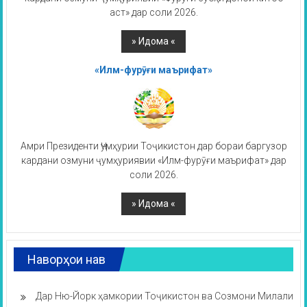
аст» дар соли 2026.
«Илм-фурӯғи маърифат»
Амри Президенти Ҷумҳурии Тоҷикистон дар бораи баргузор
кардани озмуни ҷумҳуриявии «Илм-фурӯғи маърифат» дар
соли 2026.
Наворҳои нав
Дар Ню-Йорк ҳамкории Тоҷикистон ва Созмони Милали