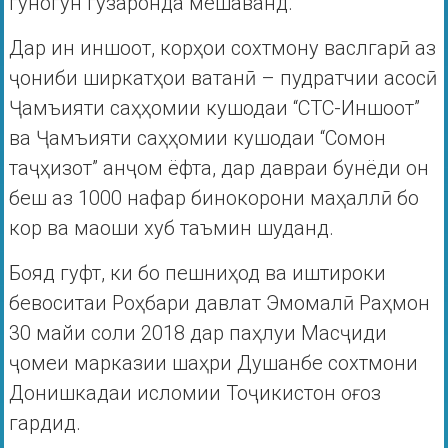
гуногун гузаронда мешаванд.
Дар ин иншоот, корҳои сохтмону васлгарӣ аз
ҷониби ширкатҳои ватанӣ – пудратчии асосӣ
Ҷамъияти саҳҳомии кушодаи “СТС-Иншоот”
ва Ҷамъияти саҳҳомии кушодаи “Сомон
таҷҳизот” анҷом ёфта, дар давраи бунёди он
беш аз 1000 нафар бинокорони маҳаллӣ бо
кор ва маоши хуб таъмин шуданд.
Бояд гуфт, ки бо пешниҳод ва иштироки
бевоситаи Роҳбари давлат Эмомалӣ Раҳмон
30 майи соли 2018 дар паҳлуи Масҷиди
ҷомеи марказии шаҳри Душанбе сохтмони
Донишкадаи исломии Тоҷикистон оғоз
гардид.