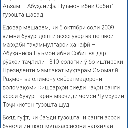
Аъзам – Абуҳанифа Нуъмон ибни Собит”
гузошта шавад.
Ёдовар мешавем, ки 5 октябри соли 2009
зимни бузургдошти асосгузор ва пешвои
мазҳаби таҳаммулгарои ҳанафӣ –
Абуҳанифа Нуъмон ибни Собит ва дар
рӯзҳои таҷлили 1310-солагии ӯ бо иштироки
Президенти мамлакат муҳтарам Эмомалӣ
Раҳмон ва олимону сиёсатмадорони
воломақоми кишварҳои зиёди ҷаҳон санги
асоси бузургтарин масҷиди ҷомеи Ҷумҳурии
Тоҷикистон гузошта шуд.
Бояд гуфт, ки баъди гузоштани санги асоси
бунёди иншоот мутахассисони варзидаи