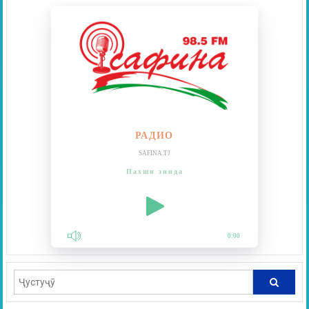
РАДИО
SAFINA.TJ
Пахши зинда
0:00