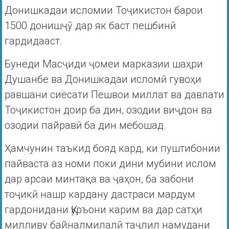
Донишкадаи исломии Тоҷикистон барои
1500 донишҷӯ дар як баст пешбинӣ
гардидааст.
Бунёди Масҷиди ҷомеи марказии шаҳри
Душанбе ва Донишкадаи исломӣ гувоҳи
равшани сиёсати Пешвои миллат ва давлати
Тоҷикистон доир ба дин, озодии виҷдон ва
озодии пайравӣ ба дин мебошад.
Ҳамчунин таъкид бояд кард, ки пуштибонии
пайваста аз номи поки дини мубини ислом
дар арсаи минтақа ва ҷаҳон, ба забони
тоҷикӣ нашр кардану дастраси мардум
гардонидани Қуръони карим ва дар сатҳи
милливу байналмилалӣ таҷлил намудани