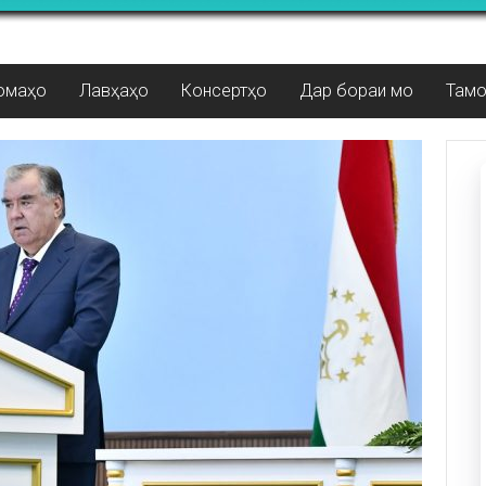
омаҳо
Лавҳаҳо
Консертҳо
Дар бораи мо
Там