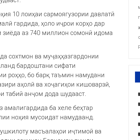
удааст.
ноҳия 10 лоиҳаи сармоягузории давлатӣ
алӣ гардида, ҳоло иҷрои корҳо дар
и зиёда аз 740 миллион сомонӣ идома
да сохтмон ва муҷаҳҳазгардонии
баланд бардоштани сифати
ии роҳҳо, бо барқ таъмин намудани
азири аҳолӣ ва хоҷагиҳои кишоварзӣ,
и табиӣ анҷом дода шудааст.
з амалигардида ба хеле беҳтар
лии ноҳия мусоидат намудаанд.
мушкилоту масъалаҳои иҷтимоӣ ва