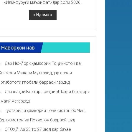
«Илм-фурӯғи маърифат» дар соли 2026.
Наворҳои нав
Дар Ню-Йорк ҳамкории Тоҷикистон ва
Созмони Милали Муттаҳид дар соҳаи
иртибототи глобалӣ баррасӣ гардид
Дар шаҳри Бохтар лоиҳаи «Шаҳри бехатар»
амалӣ мегардад
Густариши ҳамкории Тоҷикистон бо Чин,
Қирғизистон ва Покистон баррасӣ шуд
ОГОҲӢ! Аз 25 то 27 июл дар баъзе