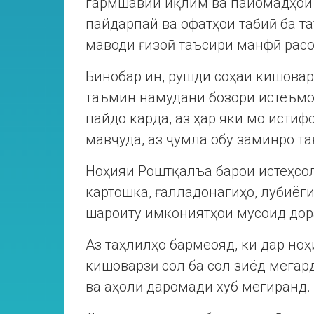
гармшавии иқлим ва пайомадҳои 
пайдарпай ва офатҳои табиӣ ба т
маводи ғизоӣ таъсири манфӣ расо
Бинобар ин, рушди соҳаи кишовар
таъмин намудани бозори истеъмо
пайдо карда, аз ҳар яки мо исти
мавҷуда, аз ҷумла обу заминро т
Ноҳияи Роштқалъа барои истеҳсол
картошка, ғалладонагиҳо, лубиёги
шароиту имкониятҳои мусоид дор
Аз таҳлилҳо бармеояд, ки дар но
кишоварзӣ сол ба сол зиёд мегар
ва аҳолӣ даромади хуб мегиранд.