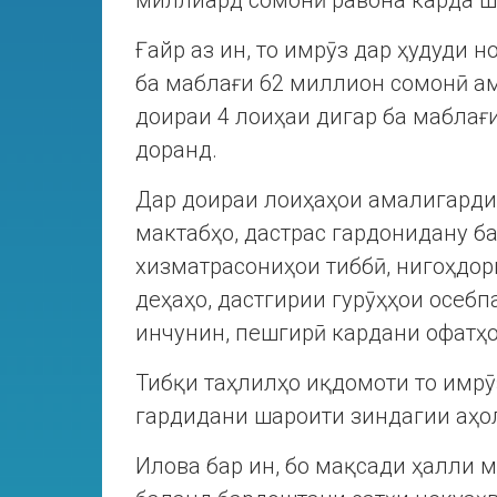
миллиард сомонӣ равона карда ш
Ғайр аз ин, то имрӯз дар ҳудуди 
ба маблағи 62 миллион сомонӣ ам
доираи 4 лоиҳаи дигар ба маблағ
доранд.
Дар доираи лоиҳаҳои амалигарди
мактабҳо, дастрас гардонидану 
хизматрасониҳои тиббӣ, нигоҳдор
деҳаҳо, дастгирии гурӯҳҳои осебп
инчунин, пешгирӣ кардани офатҳо
Тибқи таҳлилҳо иқдомоти то имрӯ
гардидани шароити зиндагии аҳо
Илова бар ин, бо мақсади ҳалли 