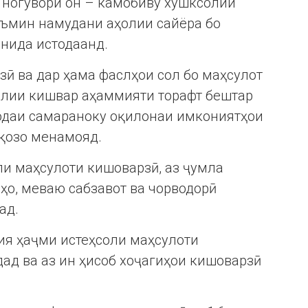
ногувори он – камобиву хушксолии
аъмин намудани аҳолии сайёра бо
нида истодаанд.
зӣ ва дар ҳама фаслҳои сол бо маҳсулот
лии кишвар аҳаммияти торафт бештар
фодаи самараноку оқилонаи имкониятҳои
ақозо менамояд.
и маҳсулоти кишоварзӣ, аз ҷумла
ҳо, меваю сабзавот ва чорводорӣ
ад.
ҳия ҳаҷми истеҳсоли маҳсулоти
дад ва аз ин ҳисоб хоҷагиҳои кишоварзӣ