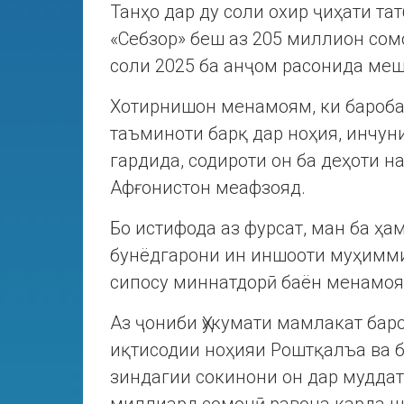
Танҳо дар ду соли охир ҷиҳати та
«Себзор» беш аз 205 миллион сом
соли 2025 ба анҷом расонида меш
Хотирнишон менамоям, ки баробар
таъминоти барқ дар ноҳия, инчун
гардида, содироти он ба деҳоти 
Афғонистон меафзояд.
Бо истифода аз фурсат, ман ба ҳ
бунёдгарони ин иншооти муҳимми
сипосу миннатдорӣ баён менамоя
Аз ҷониби Ҳукумати мамлакат ба
иқтисодии ноҳияи Роштқалъа ва 
зиндагии сокинони он дар муддат