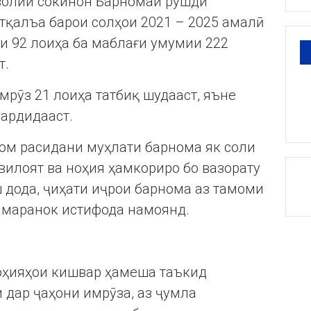
волии сокинон Барномаи рушди
тқалъа барои солҳои 2021 – 2025 амалӣ
ои 92 лоиҳа ба маблағи умумии 222
т.
мрӯз 21 лоиҳа татбиқ шудааст, яъне
гардидааст.
ҷом расидани муҳлати барнома як соли
вилоят ва ноҳия ҳамкориро бо вазорату
ш дода, ҷиҳати иҷрои барнома аз тамоми
амаранок истифода намоянд.
ноҳияҳои кишвар ҳамеша таъкид
 дар ҷаҳони имрӯза, аз ҷумла