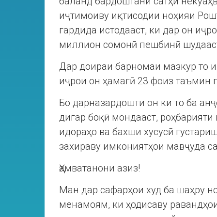
баланд бардоштани сатҳи некуаҳ
иҷтимоиву иқтисодии ноҳияи Рош
гардида истодааст, ки дар он иҷр
миллион сомонӣ пешбинӣ шудаас
Дар доираи барномаи мазкур то и
иҷрои он ҳамагӣ 23 фоиз таъмин 
Бо дарназардошти он ки то ба ан
дигар боқӣ мондааст, роҳбарияти 
идораҳо ва бахши хусусӣ густари
захираву имкониятҳои мавҷуда с
Ҳамватанони азиз!
Ман дар сафарҳои худ ба шаҳру 
менамоям, ки ҳодисаву равандҳои