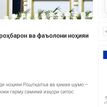
 роҳбарон ва фаъолони ноҳияи
ди ноҳияи Роштқалъа ва ҳамаи шумо –
роии гарму самимӣ изҳори сипос
б
«