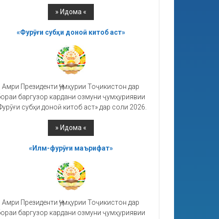
«Фурӯғи субҳи доноӣ китоб аст»
Амри Президенти Ҷумҳурии Тоҷикистон дар
ораи баргузор кардани озмуни ҷумҳуриявии
Фурӯғи субҳи доноӣ китоб аст» дар соли 2026.
«Илм-фурӯғи маърифат»
Амри Президенти Ҷумҳурии Тоҷикистон дар
ораи баргузор кардани озмуни ҷумҳуриявии