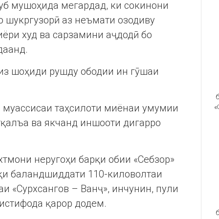
хуб мушоҳида мегардад, ки сокинони
о шукргузорӣ аз неъмати озодиву
иёри худ ва сарзамини аҷдодӣ бо
даанд.
из шоҳиди рушду ободии ин гӯшаи
б
и муассисаи таҳсилоти миёнаи умумии
«
тқалъа ва якчанд иншооти дигарро
охтмони неругоҳи барқи обии «Себзор»
рқи баландшиддати 110-киловолтаи
аи «Сурхсангов – Ванҷ», инчунин, пули
истифода қарор додем.
б