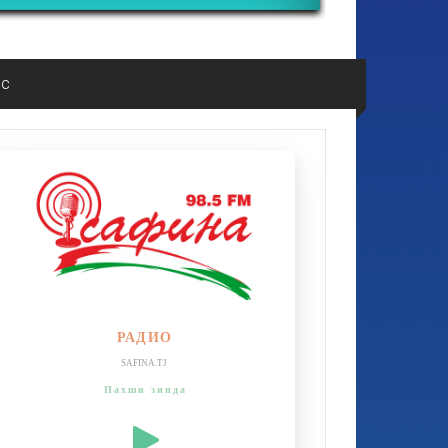
ос
РАДИО
SAFINA.TJ
Пахши зинда