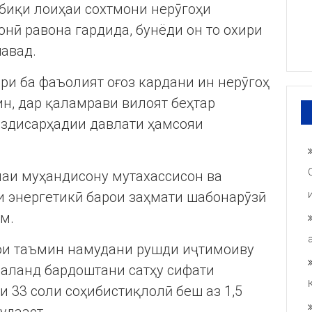
тбиқи лоиҳаи сохтмони нерӯгоҳи
онӣ равона гардида, бунёди он то охири
авад.
и ба фаъолият оғоз кардани ин нерӯгоҳ
ин, дар қаламрави вилоят беҳтар
наздисарҳадии давлати ҳамсояи
амаи муҳандисону мутахассисон ва
 энергетикӣ барои заҳмати шабонарӯзӣ
м.
рои таъмин намудани рушди иҷтимоиву
баланд бардоштани сатҳу сифати
и 33 соли соҳибистиқлолӣ беш аз 1,5