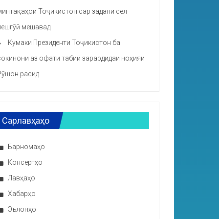
минтақаҳои Тоҷикистон сар задани сел
пешгӯӣ мешавад
Кумаки Президенти Тоҷикистон ба
сокинони аз офати табиӣ зарардидаи ноҳияи
Рӯшон расид
Сарлавҳаҳо
Барномаҳо
Консертҳо
Лавҳаҳо
Хабарҳо
Эълонҳо