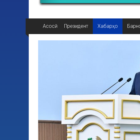
Асосӣ
Президент
Хабарҳо
Барн