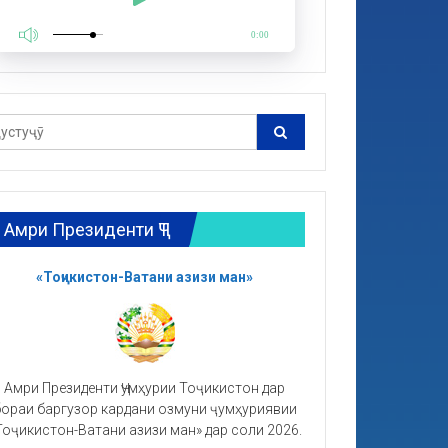
0:00
Амри Президенти ҶТ
«Тоҷикистон-Ватани азизи ман»
Амри Президенти Ҷумҳурии Тоҷикистон дар
ораи баргузор кардани озмуни ҷумҳуриявии
Тоҷикистон-Ватани азизи ман» дар соли 2026.