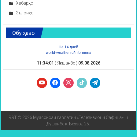
Хабарҳо
Эълонҳо
Обу ҳаво
На 14 дней
world-weather.ru/informers/
11:34:01
( Якшанбе )
09.08.2026
R&T © 2026 Муассисаи давлатии «Телевизиони Сафина» ш.
Душанбе к. Беҳзод 25.