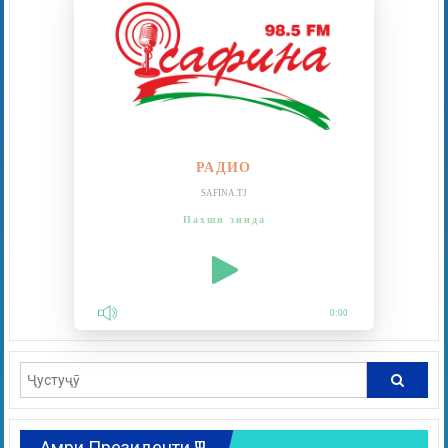
РАДИО
SAFINA.TJ
Пахши зинда
0:00
Амри Президенти ҶТ