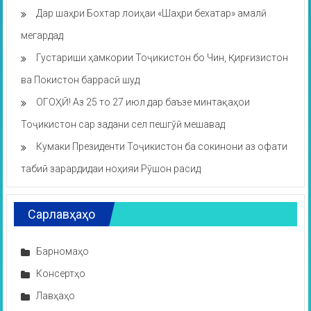
Дар шаҳри Бохтар лоиҳаи «Шаҳри бехатар» амалӣ
мегардад
Густариши ҳамкории Тоҷикистон бо Чин, Қирғизистон
ва Покистон баррасӣ шуд
ОГОҲӢ! Аз 25 то 27 июл дар баъзе минтақаҳои
Тоҷикистон сар задани сел пешгӯӣ мешавад
Кумаки Президенти Тоҷикистон ба сокинони аз офати
табиӣ зарардидаи ноҳияи Рӯшон расид
Сарлавҳаҳо
Барномаҳо
Консертҳо
Лавҳаҳо