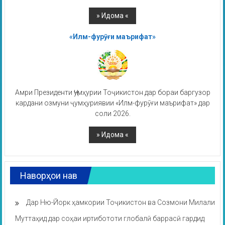
«Илм-фурӯғи маърифат»
Амри Президенти Ҷумҳурии Тоҷикистон дар бораи баргузор
кардани озмуни ҷумҳуриявии «Илм-фурӯғи маърифат» дар
соли 2026.
Наворҳои нав
Дар Ню-Йорк ҳамкории Тоҷикистон ва Созмони Милали
Муттаҳид дар соҳаи иртибототи глобалӣ баррасӣ гардид