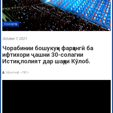
Консертҳо
October 7, 2021
Чорабинии бошукуҳи фарҳангӣ ба
ифтихори ҷашни 30-солагии
Истиқлолият дар шаҳри Кӯлоб.
Муаллиф: «ТВС»