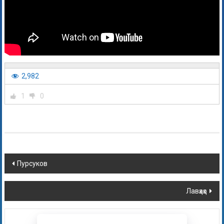
2,982
1
0
Пурсуков
Лавҳаҳо