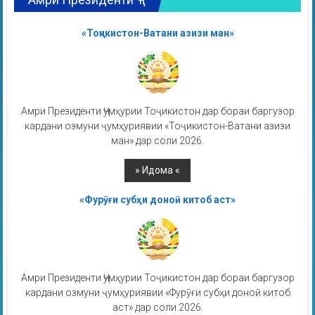
«Тоҷикистон-Ватани азизи ман»
Амри Президенти Ҷумҳурии Тоҷикистон дар бораи баргузор
кардани озмуни ҷумҳуриявии «Тоҷикистон-Ватани азизи
ман» дар соли 2026.
«Фурӯғи субҳи доноӣ китоб аст»
Амри Президенти Ҷумҳурии Тоҷикистон дар бораи баргузор
кардани озмуни ҷумҳуриявии «Фурӯғи субҳи доноӣ китоб
аст» дар соли 2026.