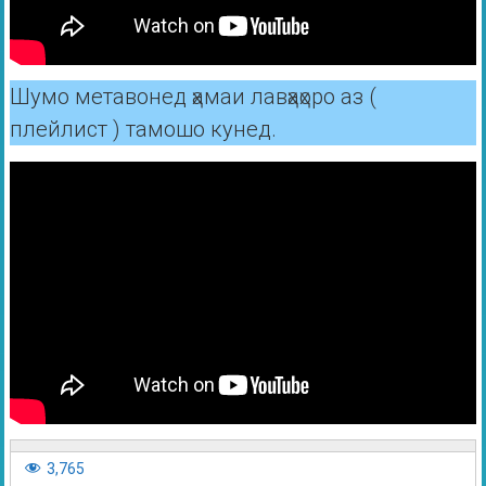
Шумо метавонед ҳамаи лавҳаҳоро аз (
плейлист ) тамошо кунед.
3,765