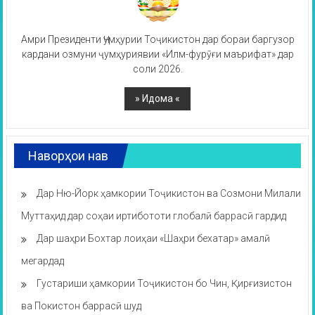
Амри Президенти Ҷумҳурии Тоҷикистон дар бораи баргузор
кардани озмуни ҷумҳуриявии «Илм-фурӯғи маърифат» дар
соли 2026.
Наворҳои нав
Дар Ню-Йорк ҳамкории Тоҷикистон ва Созмони Милали
Муттаҳид дар соҳаи иртибототи глобалӣ баррасӣ гардид
Дар шаҳри Бохтар лоиҳаи «Шаҳри бехатар» амалӣ
мегардад
Густариши ҳамкории Тоҷикистон бо Чин, Қирғизистон
ва Покистон баррасӣ шуд