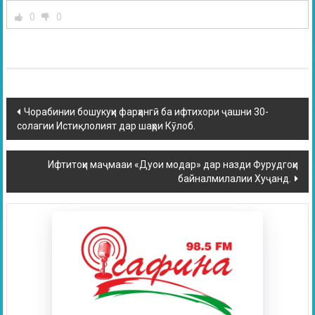
0
0
Чорабинии бошукуҳи фарҳангӣ ба ифтихори ҷашни 30-
солагии Истиқлолият дар шаҳри Кӯлоб.
Ифтитоҳи маҷмааи «Дуои модар» дар назди Фурудгоҳи
байналмилалии Хуҷанд.