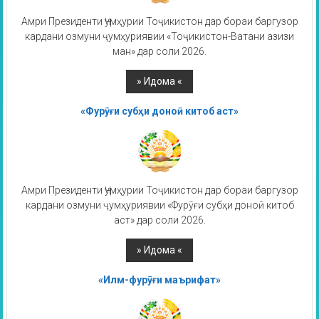
Амри Президенти Ҷумҳурии Тоҷикистон дар бораи баргузор
кардани озмуни ҷумҳуриявии «Тоҷикистон-Ватани азизи
ман» дар соли 2026.
«Фурӯғи субҳи доноӣ китоб аст»
Амри Президенти Ҷумҳурии Тоҷикистон дар бораи баргузор
кардани озмуни ҷумҳуриявии «Фурӯғи субҳи доноӣ китоб
аст» дар соли 2026.
«Илм-фурӯғи маърифат»