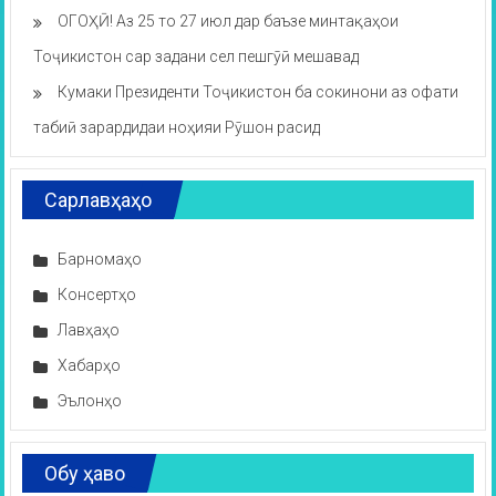
ОГОҲӢ! Аз 25 то 27 июл дар баъзе минтақаҳои
Тоҷикистон сар задани сел пешгӯӣ мешавад
Кумаки Президенти Тоҷикистон ба сокинони аз офати
табиӣ зарардидаи ноҳияи Рӯшон расид
Сарлавҳаҳо
Барномаҳо
Консертҳо
Лавҳаҳо
Хабарҳо
Эълонҳо
Обу ҳаво