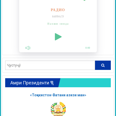
РАДИО
SAFINA.TJ
Пахши зинда
0:00
Амри Президенти ҶТ
«Тоҷикистон-Ватани азизи ман»