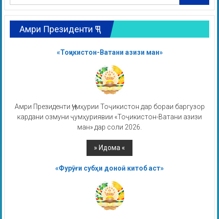
Амри Президенти ҶТ
«Тоҷикистон-Ватани азизи ман»
Амри Президенти Ҷумҳурии Тоҷикистон дар бораи баргузор
кардани озмуни ҷумҳуриявии «Тоҷикистон-Ватани азизи
ман» дар соли 2026.
«Фурӯғи субҳи доноӣ китоб аст»