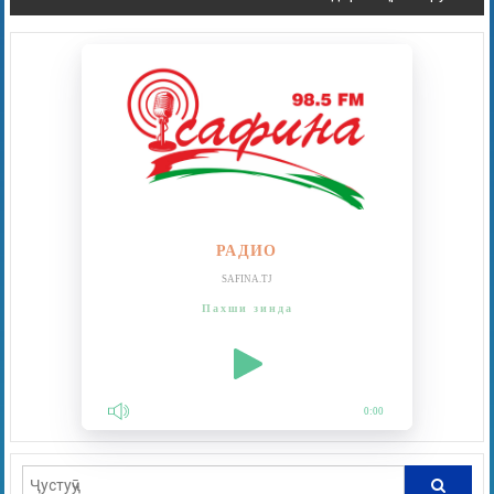
РАДИО
SAFINA.TJ
Пахши зинда
0:00