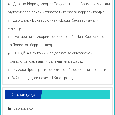
Дар Ню-Йорк ҳамкории Тоҷикистон ва Созмони Милали
Муттаҳид дар соҳаи иртибототи глобалӣ баррасӣ гардид
Дар шаҳри Бохтар лоиҳаи «Шаҳри бехатар» амалӣ
мегардад
Густариши ҳамкории Тоҷикистон бо Чин, Қирғизистон
ва Покистон баррасӣ шуд
ОГОҲӢ! Аз 25 то 27 июл дар баъзе минтақаҳои
Тоҷикистон сар задани сел пешгӯӣ мешавад
Кумаки Президенти Тоҷикистон ба сокинони аз офати
табиӣ зарардидаи ноҳияи Рӯшон расид
Сарлавҳаҳо
Барномаҳо