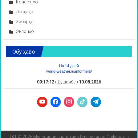
Консертҳо
Лавҳаҳо
Хабарҳо
Эълонҳо
Обу ҳаво
На 14 дней
world-weather.ru/informers/
09:17:12
( Душанбе )
10.08.2026
R&T © 2026 Муассисаи давлатии «Телевизиони Сафина» ш.