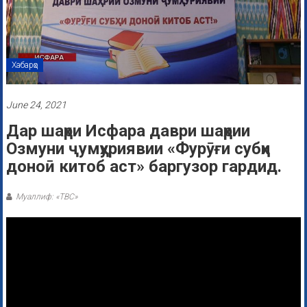
Хабарҳо
June 24, 2021
Дар шаҳри Исфара даври шаҳрии
Озмуни ҷумҳуриявии «Фурӯғи субҳи
доноӣ китоб аст» баргузор гардид.
Муаллиф: «ТВС»