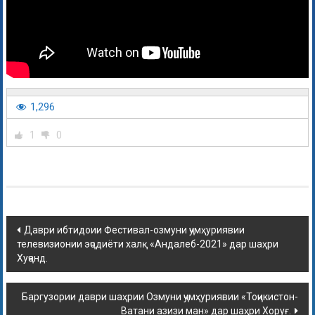
1,296
1
0
Даври ибтидоии Фестивал-озмуни ҷумҳуриявии
телевизионии эҷодиёти халқ «Андалеб-2021» дар шаҳри
Хуҷанд.
Баргузории даври шаҳрии Озмуни ҷумҳуриявии «Тоҷикистон-
Ватани азизи ман» дар шаҳри Хоруғ.