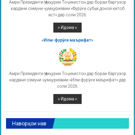
Амри Президенти Ҷумҳурии Тоҷикистон дар бораи баргузор
кардани озмуни ҷумҳуриявии «Фурӯғи субҳи доноӣ китоб
аст» дар соли 2026.
«Илм-фурӯғи маърифат»
Амри Президенти Ҷумҳурии Тоҷикистон дар бораи баргузор
кардани озмуни ҷумҳуриявии «Илм-фурӯғи маърифат» дар
соли 2026.
Наворҳои нав