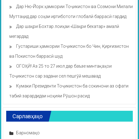
Дар Ню-Йорк ҳамкории Тоҷикистон ва Созмони Милали
Муттаҳид дар соҳаи иртибототи глобалӣ баррасӣ гардид
Дар шаҳри Бохтар лоиҳаи «Шаҳри бехатар» амалӣ
мегардад
Густариши ҳамкории Тоҷикистон бо Чин, Қирғизистон
ва Покистон баррасӣ шуд
ОГОҲӢ! Аз 25 то 27 июл дар баъзе минтақаҳои
Тоҷикистон сар задани сел пешгӯӣ мешавад
Кумаки Президенти Тоҷикистон ба сокинони аз офати
табиӣ зарардидаи ноҳияи Рӯшон расид
Сарлавҳаҳо
Барномаҳо