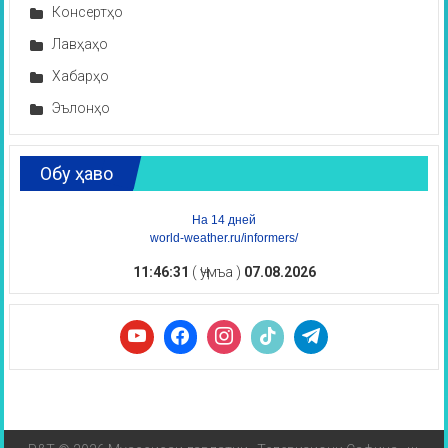
Консертҳо
Лавҳаҳо
Хабарҳо
Эълонҳо
Обу ҳаво
На 14 дней
world-weather.ru/informers/
11:46:32
( Ҷумъа )
07.08.2026