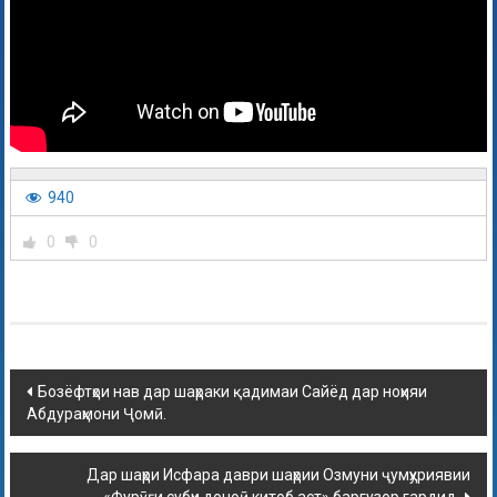
940
0
0
Бозёфтҳои нав дар шаҳраки қадимаи Сайёд дар ноҳияи
Абдураҳмони Ҷомӣ.
Дар шаҳри Исфара даври шаҳрии Озмуни ҷумҳуриявии