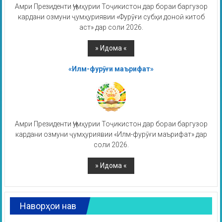
Амри Президенти Ҷумҳурии Тоҷикистон дар бораи баргузор
кардани озмуни ҷумҳуриявии «Фурӯғи субҳи доноӣ китоб
аст» дар соли 2026.
«Илм-фурӯғи маърифат»
Амри Президенти Ҷумҳурии Тоҷикистон дар бораи баргузор
кардани озмуни ҷумҳуриявии «Илм-фурӯғи маърифат» дар
соли 2026.
Наворҳои нав