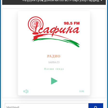
«Фурӯғи субҳи доноӣ китоб аст» баргузор гардид.
РАДИО
SAFINA.TJ
Пахши зинда
0:00