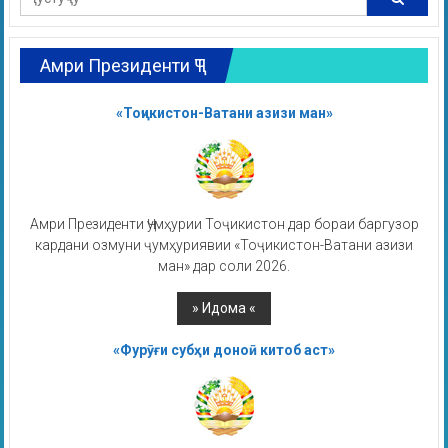
Амри Президенти ҶТ
«Тоҷикистон-Ватани азизи ман»
Амри Президенти Ҷумҳурии Тоҷикистон дар бораи баргузор
кардани озмуни ҷумҳуриявии «Тоҷикистон-Ватани азизи
ман» дар соли 2026.
«Фурӯғи субҳи доноӣ китоб аст»