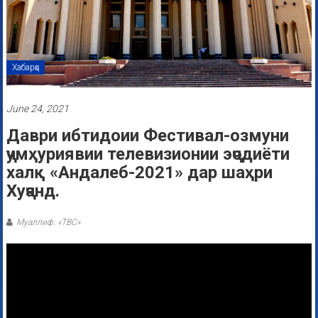
Хабарҳо
June 24, 2021
Даври ибтидоии Фестивал-озмуни
ҷумҳуриявии телевизионии эҷодиёти
халқ «Андалеб-2021» дар шаҳри
Хуҷанд.
Муаллиф: «ТВС»