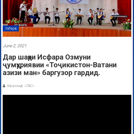
Хабарҳо
June 2, 2021
Дар шаҳри Исфара Озмуни
ҷумҳуриявии «Тоҷикистон-Ватани
азизи ман» баргузор гардид.
Муаллиф: «ТВС»