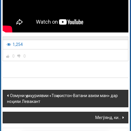
1,254
0
0
Озмуни ҷумҳуриявии «Тоҷикистон-Ватани азизи ман» дар
ноҳияи Левакант
Мегӯянд, ки…