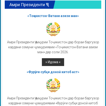
Амри Президенти ҶТ
«Тоҷикистон-Ватани азизи ман»
Амри Президенти Ҷумҳурии Тоҷикистон дар бораи баргузор
кардани озмуни ҷумҳуриявии «Тоҷикистон-Ватани азизи
ман» дар соли 2026.
«Фурӯғи субҳи доноӣ китоб аст»
Амри Президенти Ҷумҳурии Тоҷикистон дар бораи баргузор
кардани озмуни ҷумҳуриявии «Фурӯғи субҳи доноӣ китоб