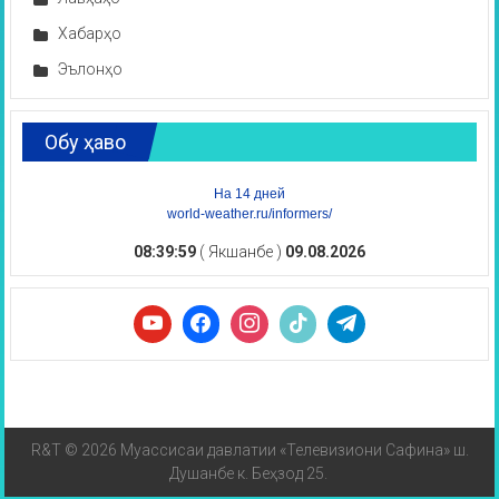
Хабарҳо
Эълонҳо
Обу ҳаво
На 14 дней
world-weather.ru/informers/
08:39:59
( Якшанбе )
09.08.2026
R&T © 2026 Муассисаи давлатии «Телевизиони Сафина» ш.
Душанбе к. Беҳзод 25.