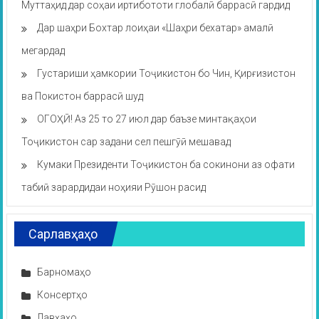
Муттаҳид дар соҳаи иртибототи глобалӣ баррасӣ гардид
Дар шаҳри Бохтар лоиҳаи «Шаҳри бехатар» амалӣ
мегардад
Густариши ҳамкории Тоҷикистон бо Чин, Қирғизистон
ва Покистон баррасӣ шуд
ОГОҲӢ! Аз 25 то 27 июл дар баъзе минтақаҳои
Тоҷикистон сар задани сел пешгӯӣ мешавад
Кумаки Президенти Тоҷикистон ба сокинони аз офати
табиӣ зарардидаи ноҳияи Рӯшон расид
Сарлавҳаҳо
Барномаҳо
Консертҳо
Лавҳаҳо