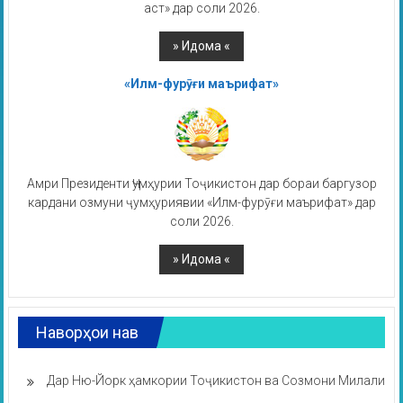
аст» дар соли 2026.
«Илм-фурӯғи маърифат»
Амри Президенти Ҷумҳурии Тоҷикистон дар бораи баргузор
кардани озмуни ҷумҳуриявии «Илм-фурӯғи маърифат» дар
соли 2026.
Наворҳои нав
Дар Ню-Йорк ҳамкории Тоҷикистон ва Созмони Милали