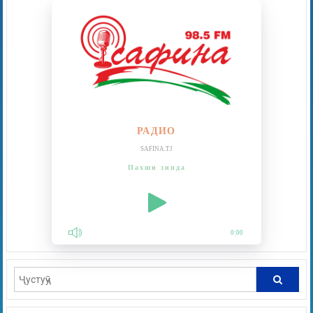
РАДИО
SAFINA.TJ
Пахши зинда
0:00