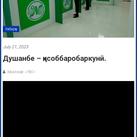
Хабарҳо
July 21, 2023
Душанбе – ҳисоббаробаркунӣ.
Муаллиф: «ТВС»