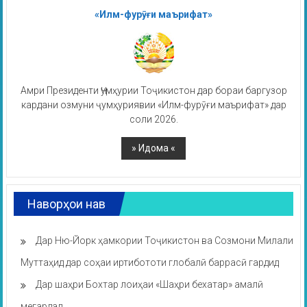
«Илм-фурӯғи маърифат»
Амри Президенти Ҷумҳурии Тоҷикистон дар бораи баргузор
кардани озмуни ҷумҳуриявии «Илм-фурӯғи маърифат» дар
соли 2026.
Наворҳои нав
Дар Ню-Йорк ҳамкории Тоҷикистон ва Созмони Милали
Муттаҳид дар соҳаи иртибототи глобалӣ баррасӣ гардид
Дар шаҳри Бохтар лоиҳаи «Шаҳри бехатар» амалӣ
мегардад