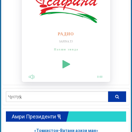
РАДИО
SAFINA.TJ
Пахши зинда
0:00
Амри Президенти ҶТ
«Тоҷикистон-Ватани азизи ман»