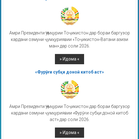
Амри Президенти Ҷумҳурии Тоҷикистон дар бораи баргузор
кардани озмуни ҷумҳуриявии «Тоҷикистон-Ватани азизи
ман» дар соли 2026.
«Фурӯғи субҳи доноӣ китоб аст»
Амри Президенти Ҷумҳурии Тоҷикистон дар бораи баргузор
кардани озмуни ҷумҳуриявии «Фурӯғи субҳи доноӣ китоб
аст» дар соли 2026.