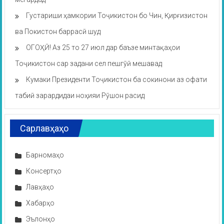
Густариши ҳамкории Тоҷикистон бо Чин, Қирғизистон
ва Покистон баррасӣ шуд
ОГОҲӢ! Аз 25 то 27 июл дар баъзе минтақаҳои
Тоҷикистон сар задани сел пешгӯӣ мешавад
Кумаки Президенти Тоҷикистон ба сокинони аз офати
табиӣ зарардидаи ноҳияи Рӯшон расид
Сарлавҳаҳо
Барномаҳо
Консертҳо
Лавҳаҳо
Хабарҳо
Эълонҳо