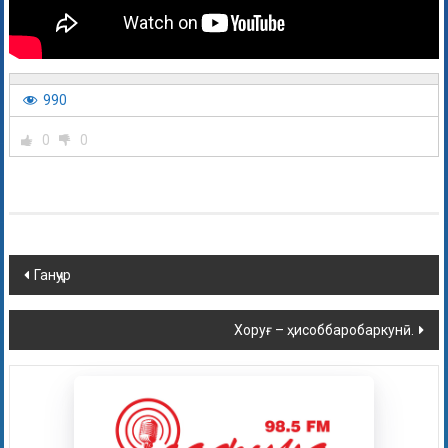
990
0
0
Ганҷур
Хоруғ – ҳисоббаробаркунӣ.