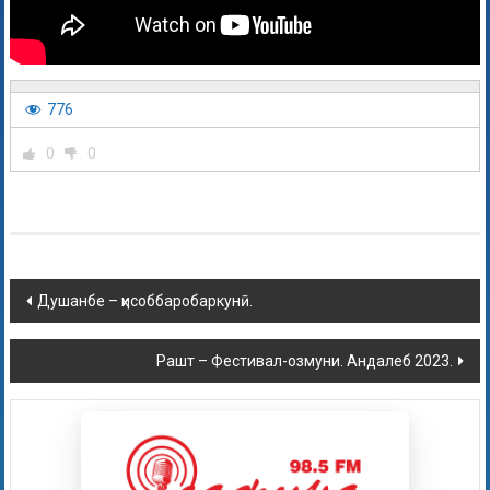
776
0
0
Душанбе – ҳисоббаробаркунӣ.
Рашт – Фестивал-озмуни. Андалеб 2023.