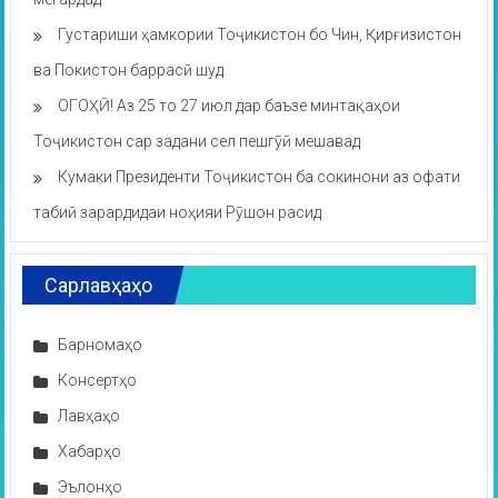
Густариши ҳамкории Тоҷикистон бо Чин, Қирғизистон
ва Покистон баррасӣ шуд
ОГОҲӢ! Аз 25 то 27 июл дар баъзе минтақаҳои
Тоҷикистон сар задани сел пешгӯӣ мешавад
Кумаки Президенти Тоҷикистон ба сокинони аз офати
табиӣ зарардидаи ноҳияи Рӯшон расид
Сарлавҳаҳо
Барномаҳо
Консертҳо
Лавҳаҳо
Хабарҳо
Эълонҳо