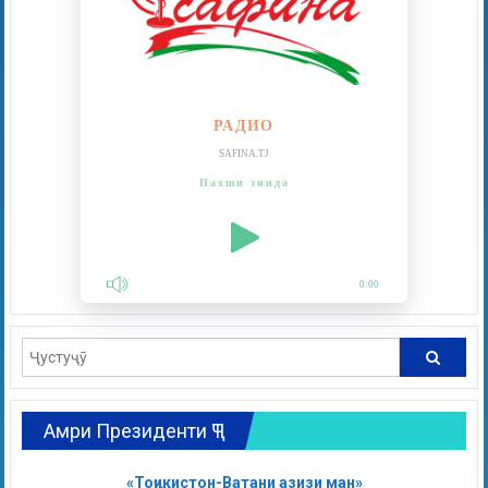
РАДИО
SAFINA.TJ
Пахши зинда
0:00
Амри Президенти ҶТ
«Тоҷикистон-Ватани азизи ман»