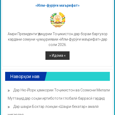
«Илм-фурӯғи маърифат»
Амри Президенти Ҷумҳурии Тоҷикистон дар бораи баргузор
кардани озмуни ҷумҳуриявии «Илм-фурӯғи маърифат» дар
соли 2026.
Наворҳои нав
Дар Ню-Йорк ҳамкории Тоҷикистон ва Созмони Милали
Муттаҳид дар соҳаи иртибототи глобалӣ баррасӣ гардид
Дар шаҳри Бохтар лоиҳаи «Шаҳри бехатар» амалӣ
мегардад