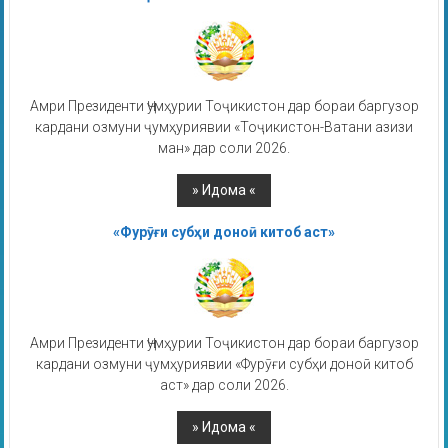
Амри Президенти Ҷумҳурии Тоҷикистон дар бораи баргузор
кардани озмуни ҷумҳуриявии «Тоҷикистон-Ватани азизи
ман» дар соли 2026.
«Фурӯғи субҳи доноӣ китоб аст»
Амри Президенти Ҷумҳурии Тоҷикистон дар бораи баргузор
кардани озмуни ҷумҳуриявии «Фурӯғи субҳи доноӣ китоб
аст» дар соли 2026.