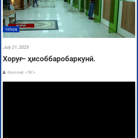
Хабарҳо
July 21, 2023
Хоруғ – ҳисоббаробаркунӣ.
Муаллиф: «ТВС»