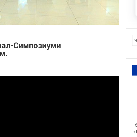
ивал-Симпозиуми
м.
б
«