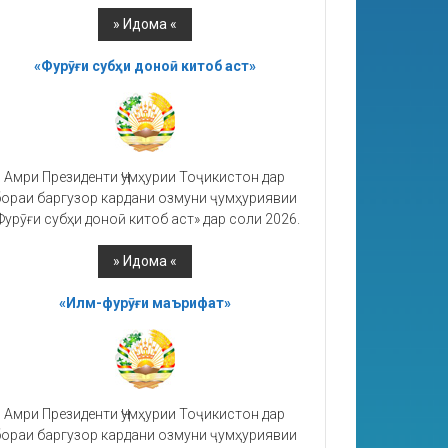
«Фурӯғи субҳи доноӣ китоб аст»
Амри Президенти Ҷумҳурии Тоҷикистон дар
ораи баргузор кардани озмуни ҷумҳуриявии
Фурӯғи субҳи доноӣ китоб аст» дар соли 2026.
«Илм-фурӯғи маърифат»
Амри Президенти Ҷумҳурии Тоҷикистон дар
ораи баргузор кардани озмуни ҷумҳуриявии