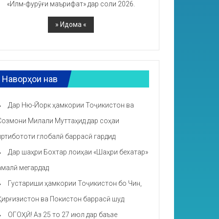
«Илм-фурӯғи маърифат» дар соли 2026.
Наворҳои нав
Дар Ню-Йорк ҳамкории Тоҷикистон ва
Созмони Милали Муттаҳид дар соҳаи
иртибототи глобалӣ баррасӣ гардид
Дар шаҳри Бохтар лоиҳаи «Шаҳри бехатар»
амалӣ мегардад
Густариши ҳамкории Тоҷикистон бо Чин,
Қирғизистон ва Покистон баррасӣ шуд
ОГОҲӢ! Аз 25 то 27 июл дар баъзе