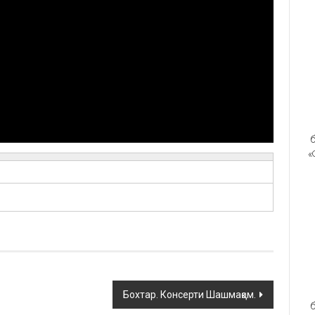
б
«
Бохтар. Консерти Шашмақом.
б