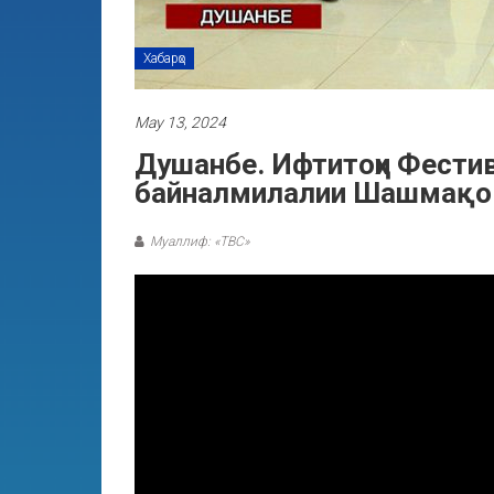
Хабарҳо
May 13, 2024
Душанбе. Ифтитоҳи Фест
байналмилалии Шашмақо
Муаллиф: «ТВС»