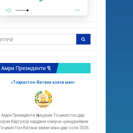
0:00
Амри Президенти ҶТ
«Тоҷикистон-Ватани азизи ман»
Амри Президенти Ҷумҳурии Тоҷикистон дар
ораи баргузор кардани озмуни ҷумҳуриявии
Тоҷикистон-Ватани азизи ман» дар соли 2026.