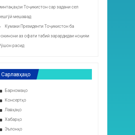
минтақаҳои Тоҷикистон сар задани сел
пешгӯӣ мешавад
Кумаки Президенти Тоҷикистон ба
сокинони аз офати табиӣ зарардидаи ноҳияи
Рӯшон расид
Сарлавҳаҳо
Барномаҳо
Консертҳо
Лавҳаҳо
Хабарҳо
Эълонҳо