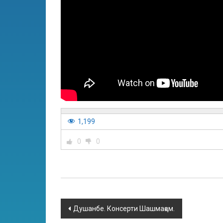
1,199
0
0
Душанбе. Консерти Шашмақом.