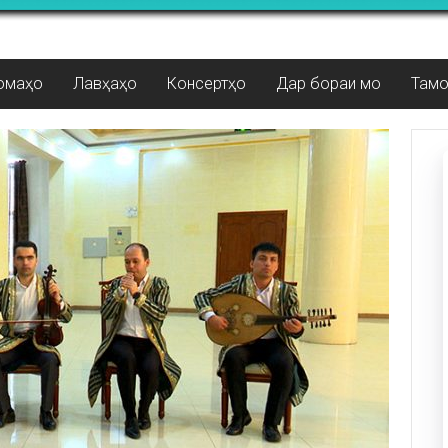
омаҳо
Лавҳаҳо
Консертҳо
Дар бораи мо
Там