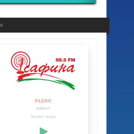
ос
РАДИО
SAFINA.TJ
Пахши зинда