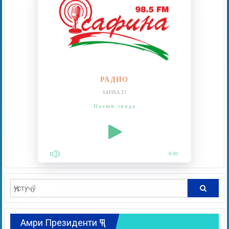
РАДИО
SAFINA.TJ
Пахши зинда
0:00
Амри Президенти ҶТ