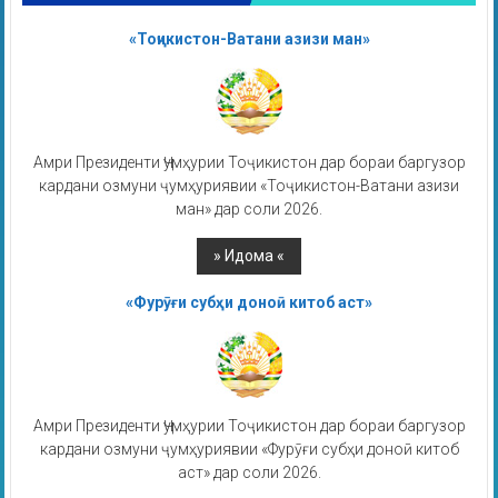
«Тоҷикистон-Ватани азизи ман»
Амри Президенти Ҷумҳурии Тоҷикистон дар бораи баргузор
кардани озмуни ҷумҳуриявии «Тоҷикистон-Ватани азизи
ман» дар соли 2026.
«Фурӯғи субҳи доноӣ китоб аст»
Амри Президенти Ҷумҳурии Тоҷикистон дар бораи баргузор
кардани озмуни ҷумҳуриявии «Фурӯғи субҳи доноӣ китоб
аст» дар соли 2026.