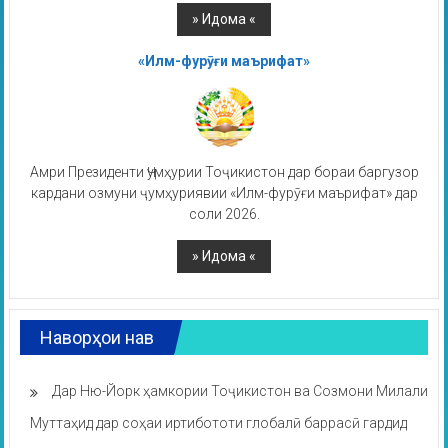
«Илм-фурӯғи маърифат»
Амри Президенти Ҷумҳурии Тоҷикистон дар бораи баргузор
кардани озмуни ҷумҳуриявии «Илм-фурӯғи маърифат» дар
соли 2026.
Наворҳои нав
Дар Ню-Йорк ҳамкории Тоҷикистон ва Созмони Милали
Муттаҳид дар соҳаи иртибототи глобалӣ баррасӣ гардид