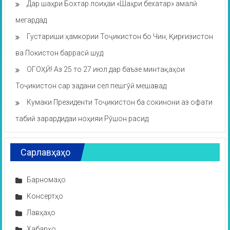
Дар шаҳри Бохтар лоиҳаи «Шаҳри бехатар» амалӣ
мегардад
Густариши ҳамкории Тоҷикистон бо Чин, Қирғизистон
ва Покистон баррасӣ шуд
ОГОҲӢ! Аз 25 то 27 июл дар баъзе минтақаҳои
Тоҷикистон сар задани сел пешгӯӣ мешавад
Кумаки Президенти Тоҷикистон ба сокинони аз офати
табиӣ зарардидаи ноҳияи Рӯшон расид
Сарлавҳаҳо
Барномаҳо
Консертҳо
Лавҳаҳо
Хабарҳо