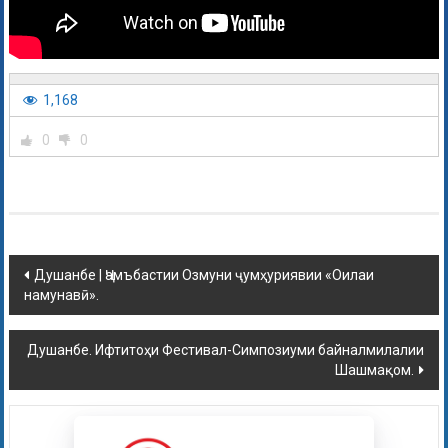
1,168
0
0
Душанбе | Ҷамъбастии Озмуни ҷумҳуриявии «Оилаи
намунавӣ».
Душанбе. Ифтитоҳи Фестивал-Симпозиуми байналмилалии
Шашмақом.