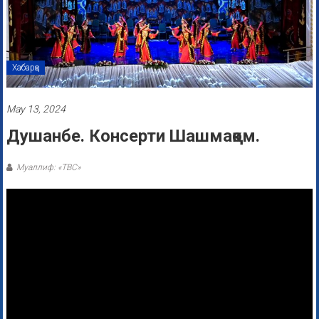
Хабарҳо
May 13, 2024
Душанбе. Консерти Шашмақом.
Муаллиф: «ТВС»