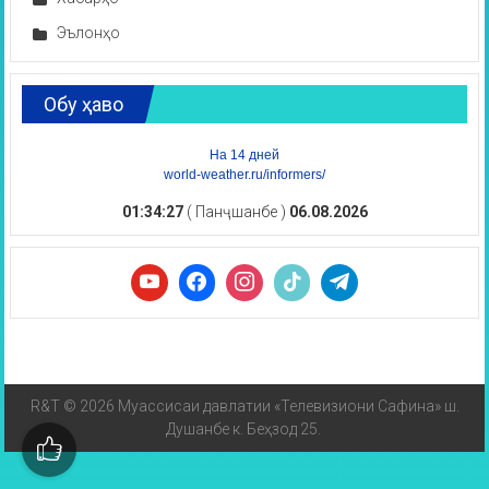
Эълонҳо
Обу ҳаво
На 14 дней
world-weather.ru/informers/
01:34:27
( Панҷшанбе )
06.08.2026
R&T © 2026 Муассисаи давлатии «Телевизиони Сафина» ш.
Душанбе к. Беҳзод 25.