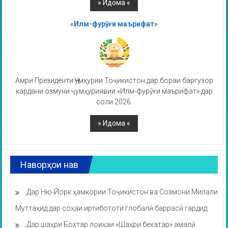
«Илм-фурӯғи маърифат»
Амри Президенти Ҷумҳурии Тоҷикистон дар бораи баргузор
кардани озмуни ҷумҳуриявии «Илм-фурӯғи маърифат» дар
соли 2026.
Наворҳои нав
Дар Ню-Йорк ҳамкории Тоҷикистон ва Созмони Милали
Муттаҳид дар соҳаи иртибототи глобалӣ баррасӣ гардид
Дар шаҳри Бохтар лоиҳаи «Шаҳри бехатар» амалӣ