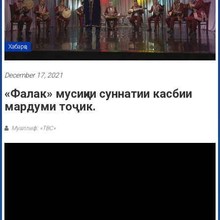
Хабарҳо
December 17, 2021
«Фалак» мусиқии суннатии касбии
мардуми тоҷик.
Муаллиф: «ТВС»