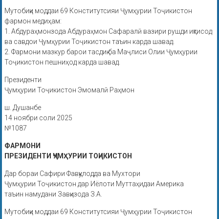
Мутобиқи моддаи 69 Конститутсияи Ҷумҳурии Тоҷикистон
фармон медиҳам:
1. Абдураҳмонзода Абдураҳмон Сафаралӣ вазири рушди иқтисод
ва савдои Ҷумҳурии Тоҷикистон таъин карда шавад.
2. Фармони мазкур барои тасдиқ ба Маҷлиси Олии Ҷумҳурии
Тоҷикистон пешниҳод карда шавад.
Президенти
Ҷумҳурии Тоҷикистон Эмомалӣ Раҳмон
ш. Душанбе
14 ноябри соли 2025
№1087
ФАРМОНИ
ПРЕЗИДЕНТИ ҶУМҲУРИИ ТОҶИКИСТОН
Дар бораи Сафири Фавқулодда ва Мухтори
Ҷумҳурии Тоҷикистон дар Иёлоти Муттаҳидаи Америка
таъин намудани Завқизода З.А.
Мутобиқи моддаи 69 Конститутсияи Ҷумҳурии Тоҷикистон