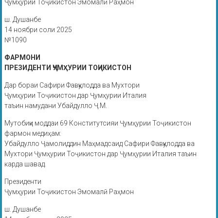
Ҷумҳурии Тоҷикистон Эмомалӣ Раҳмон
ш. Душанбе
14 ноябри соли 2025
№1090
ФАРМОНИ
ПРЕЗИДЕНТИ ҶУМҲУРИИ ТОҶИКИСТОН
Дар бораи Сафири Фавқулодда ва Мухтори
Ҷумҳурии Тоҷикистон дар Ҷумҳурии Италия
таъин намудани Убайдулло Ҷ.М.
Мутобиқи моддаи 69 Конститутсияи Ҷумҳурии Тоҷикистон
фармон медиҳам:
Убайдулло Ҷамолиддин Маҳмадсаид Сафири Фавқулодда ва
Мухтори Ҷумҳурии Тоҷикистон дар Ҷумҳурии Италия таъин
карда шавад.
Президенти
Ҷумҳурии Тоҷикистон Эмомалӣ Раҳмон
ш. Душанбе