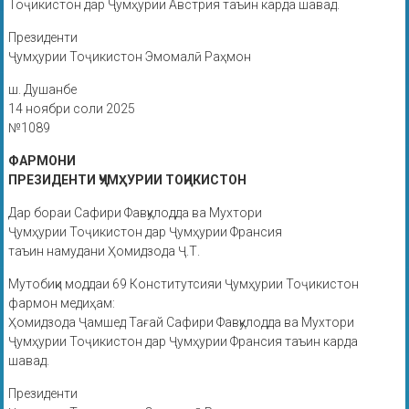
Тоҷикистон дар Ҷумҳурии Австрия таъин карда шавад.
Президенти
Ҷумҳурии Тоҷикистон Эмомалӣ Раҳмон
ш. Душанбе
14 ноябри соли 2025
№1089
ФАРМОНИ
ПРЕЗИДЕНТИ ҶУМҲУРИИ ТОҶИКИСТОН
Дар бораи Сафири Фавқулодда ва Мухтори
Ҷумҳурии Тоҷикистон дар Ҷумҳурии Франсия
таъин намудани Ҳомидзода Ҷ.Т.
Мутобиқи моддаи 69 Конститутсияи Ҷумҳурии Тоҷикистон
фармон медиҳам:
Ҳомидзода Ҷамшед Тағай Сафири Фавқулодда ва Мухтори
Ҷумҳурии Тоҷикистон дар Ҷумҳурии Франсия таъин карда
шавад.
Президенти