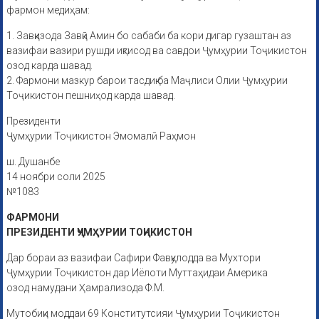
фармон медиҳам:
1. Завқизода Завқӣ Амин бо сабаби ба кори дигар гузаштан аз
вазифаи вазири рушди иқтисод ва савдои Ҷумҳурии Тоҷикистон
озод карда шавад.
2. Фармони мазкур барои тасдиқ ба Маҷлиси Олии Ҷумҳурии
Тоҷикистон пешниҳод карда шавад.
Президенти
Ҷумҳурии Тоҷикистон Эмомалӣ Раҳмон
ш. Душанбе
14 ноябри соли 2025
№1083
ФАРМОНИ
ПРЕЗИДЕНТИ ҶУМҲУРИИ ТОҶИКИСТОН
Дар бораи аз вазифаи Сафири Фавқулодда ва Мухтори
Ҷумҳурии Тоҷикистон дар Иёлоти Муттаҳидаи Америка
озод намудани Ҳамрализода Ф.М.
Мутобиқи моддаи 69 Конститутсияи Ҷумҳурии Тоҷикистон