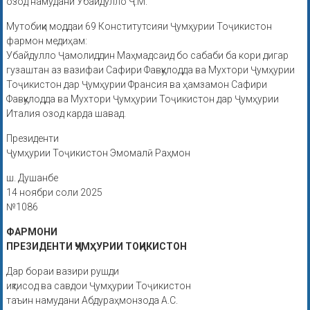
озод намудани Убайдулло Ҷ.М.
Мутобиқи моддаи 69 Конститутсияи Ҷумҳурии Тоҷикистон
фармон медиҳам:
Убайдулло Ҷамолиддин Маҳмадсаид бо сабаби ба кори дигар
гузаштан аз вазифаи Сафири Фавқулодда ва Мухтори Ҷумҳурии
Тоҷикистон дар Ҷумҳурии Франсия ва ҳамзамон Сафири
Фавқулодда ва Мухтори Ҷумҳурии Тоҷикистон дар Ҷумҳурии
Италия озод карда шавад.
Президенти
Ҷумҳурии Тоҷикистон Эмомалӣ Раҳмон
ш. Душанбе
14 ноябри соли 2025
№1086
ФАРМОНИ
ПРЕЗИДЕНТИ ҶУМҲУРИИ ТОҶИКИСТОН
Дар бораи вазири рушди
иқтисод ва савдои Ҷумҳурии Тоҷикистон
таъин намудани Абдураҳмонзода А.С.