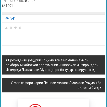
14 ноябри соли 2025
№1091
541
0
0
Президенти Ҷумҳурии Тоҷикистон Эмомалӣ Раҳмон
роҳбарони ҳайатҳои парлумонии кишварҳои иштирокдори
Иттиҳоди Давлатҳои Мустақилро ба ҳузур пазируфтанд
Оғози сафари кории Пешвои миллат Эмомалӣ Раҳмон ба
вилояти Суғд