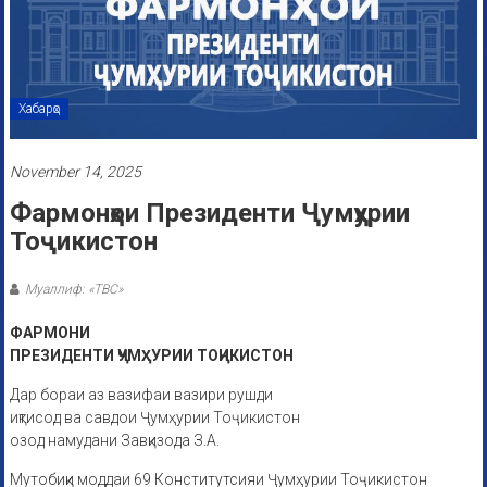
Хабарҳо
November 14, 2025
Фармонҳои Президенти Ҷумҳурии
Тоҷикистон
Муаллиф: «ТВС»
ФАРМОНИ
ПРЕЗИДЕНТИ ҶУМҲУРИИ ТОҶИКИСТОН
Дар бораи аз вазифаи вазири рушди
иқтисод ва савдои Ҷумҳурии Тоҷикистон
озод намудани Завқизода З.А.
Мутобиқи моддаи 69 Конститутсияи Ҷумҳурии Тоҷикистон