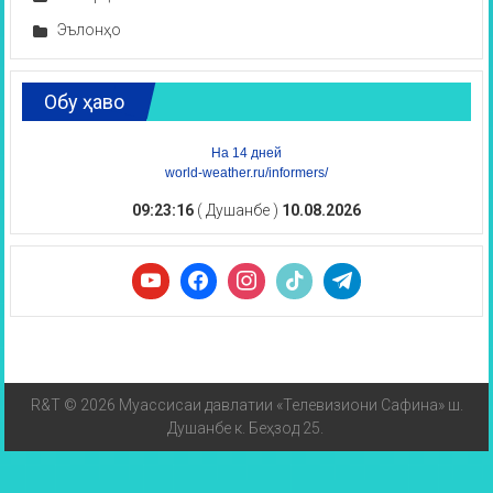
Эълонҳо
Обу ҳаво
На 14 дней
world-weather.ru/informers/
09:23:16
( Душанбе )
10.08.2026
R&T © 2026 Муассисаи давлатии «Телевизиони Сафина» ш.
Душанбе к. Беҳзод 25.