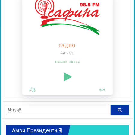
РАДИО
SAFINA.TJ
Пахши зинда
0:00
Амри Президенти ҶТ