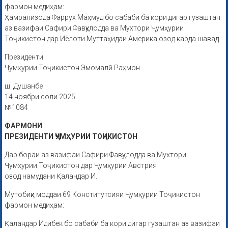
фармон медиҳам:
Ҳамрализода Фаррух Маҳмуд бо сабаби ба кори дигар гузаштан
аз вазифаи Сафири Фавқулодда ва Мухтори Ҷумҳурии
Тоҷикистон дар Иёлоти Муттаҳидаи Америка озод карда шавад.
Президенти
Ҷумҳурии Тоҷикистон Эмомалӣ Раҳмон
ш. Душанбе
14 ноябри соли 2025
№1084
ФАРМОНИ
ПРЕЗИДЕНТИ ҶУМҲУРИИ ТОҶИКИСТОН
Дар бораи аз вазифаи Сафири Фавқулодда ва Мухтори
Ҷумҳурии Тоҷикистон дар Ҷумҳурии Австрия
озод намудани Қаландар И.
Мутобиқи моддаи 69 Конститутсияи Ҷумҳурии Тоҷикистон
фармон медиҳам:
Қаландар Идибек бо сабаби ба кори дигар гузаштан аз вазифаи