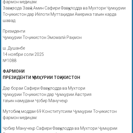
фармон медиҳам:
Завқизода Завқӣ Амин Сафири Фавқулодда ва Мухтори Ҷумҳурии
Тоҷикистон дар Иёлоти Муттаҳидаи Америка таъин карда
шавад.
Президенти
Ҷумҳурии Тоҷикистон Эмомалӣ Раҳмон
ш. Душанбе
14 ноябри соли 2025
№1088
ФАРМОНИ
ПРЕЗИДЕНТИ ҶУМҲУРИИ ТОҶИКИСТОН
Дар бораи Сафири Фавқулодда ва Мухтори
Ҷумҳурии Тоҷикистон дар Ҷумҳурии Австрия
таъин намудани Ҷобир Манучеҳр
Мутобиқи моддаи 69 Конститутсияи Ҷумҳурии Тоҷикистон
фармон медиҳам:
Ҷобир Манучеҳр Сафири Фавқулодда ва Мухтори Ҷумҳурии