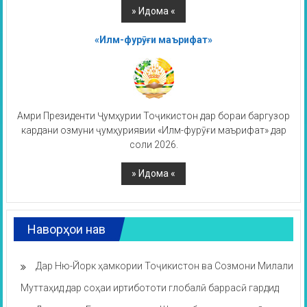
«Илм-фурӯғи маърифат»
Амри Президенти Ҷумҳурии Тоҷикистон дар бораи баргузор
кардани озмуни ҷумҳуриявии «Илм-фурӯғи маърифат» дар
соли 2026.
Наворҳои нав
Дар Ню-Йорк ҳамкории Тоҷикистон ва Созмони Милали
Муттаҳид дар соҳаи иртибототи глобалӣ баррасӣ гардид