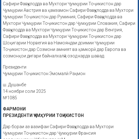
Сафири Фавқулодда ва Мухтори Ҷумҳурии Тоҷикистон дар
Ҷумҳурии Австрия ва ҳамзамон Сафири Фавқулодда ва Мухтори
Ҷумҳурии Тоҷикистон дар Руминия, Сафири Фавқулодда ва
Мухтори Ҷумҳурии Тоҷикистон дар Ҷумҳурии Словакия, Сафири
Фавқулодда ва Мухтори Ҷумҳурии Тоҷикистон дар Венгрия,
Сафири Фавқулодда ва Мухтори Ҷумҳурии Тоҷикистон дар
Шоҳигарии Норвегия ва Намояндаи доимии Ҷумҳурии
Тоҷикистон дар Созмони амният ва ҳамкорӣ дар Европа ва
созмонҳои дигари байналхалқӣ озод карда шавад.
Президенти
Ҷумҳурии Тоҷикистон Эмомалӣ Раҳмон
ш. Душанбе
14 ноябри соли 2025
№1085
ФАРМОНИ
ПРЕЗИДЕНТИ ҶУМҲУРИИ ТОҶИКИСТОН
Дар бораи аз вазифаи Сафири Фавқулодда ва Мухтори
Ҷумҳурии Тоҷикистон дар Ҷумҳурии Франсия