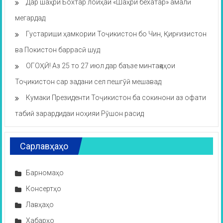
Дар шаҳри Бохтар лоиҳаи «Шаҳри бехатар» амалӣ
мегардад
Густариши ҳамкории Тоҷикистон бо Чин, Қирғизистон
ва Покистон баррасӣ шуд
ОГОҲӢ! Аз 25 то 27 июл дар баъзе минтақаҳои
Тоҷикистон сар задани сел пешгӯӣ мешавад
Кумаки Президенти Тоҷикистон ба сокинони аз офати
табиӣ зарардидаи ноҳияи Рӯшон расид
Сарлавҳаҳо
Барномаҳо
Консертҳо
Лавҳаҳо
Хабарҳо