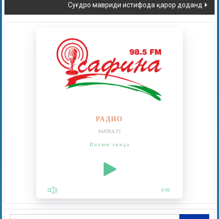
Суғдро мавриди истифода қарор доданд
РАДИО
SAFINA.TJ
Пахши зинда
0:00