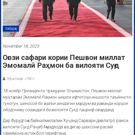
Хабарҳо
November 18, 2025
Оғози сафари кории Пешвои миллат
Эмомалӣ Раҳмон ба вилояти Суғд
Муаллиф: «ТВС»
18 ноябр Президенти Ҷумҳурии Тоҷикистон, Пешвои миллат
муҳтарам Эмомалӣ Раҳмон ҷиҳати ифтитоҳи иншооти таъйиноти
гуногун, шиносоӣ бо вазъи зиндагии мардум ва раванди корҳои
ободониву созандагӣ ба вилояти Суғд ташриф оварданд.
Дар Фурудгоҳи байналмилалии Хуҷанд Сарвари давлатро раиси
вилояти Суғд Раҷаб Аҳмадзода ва дигар шахсони расмӣ
самимона истиқбол гирифтанд.