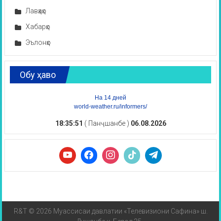
Лавҳаҳо
Хабарҳо
Эълонҳо
Обу ҳаво
На 14 дней
world-weather.ru/informers/
18:35:52
( Панҷшанбе )
06.08.2026
R&T © 2026 Муассисаи давлатии «Телевизиони Сафина» ш.