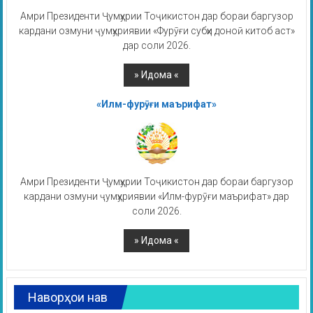
Амри Президенти Ҷумҳурии Тоҷикистон дар бораи баргузор
кардани озмуни ҷумҳуриявии «Фурӯғи субҳи доноӣ китоб аст»
дар соли 2026.
«Илм-фурӯғи маърифат»
Амри Президенти Ҷумҳурии Тоҷикистон дар бораи баргузор
кардани озмуни ҷумҳуриявии «Илм-фурӯғи маърифат» дар
соли 2026.
Наворҳои нав