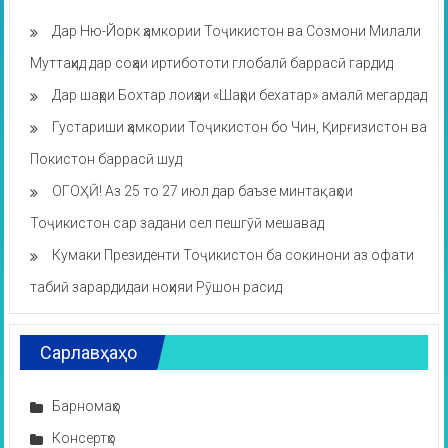
Дар Ню-Йорк ҳамкории Тоҷикистон ва Созмони Милали
Муттаҳид дар соҳаи иртибототи глобалӣ баррасӣ гардид
Дар шаҳри Бохтар лоиҳаи «Шаҳри бехатар» амалӣ мегардад
Густариши ҳамкории Тоҷикистон бо Чин, Қирғизистон ва
Покистон баррасӣ шуд
ОГОҲӢ! Аз 25 то 27 июл дар баъзе минтақаҳои
Тоҷикистон сар задани сел пешгӯӣ мешавад
Кумаки Президенти Тоҷикистон ба сокинони аз офати
табиӣ зарардидаи ноҳияи Рӯшон расид
Сарлавҳаҳо
Барномаҳо
Консертҳо