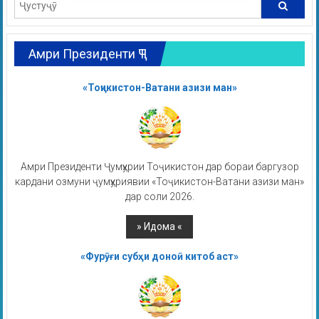
Амри Президенти ҶТ
«Тоҷикистон-Ватани азизи ман»
Амри Президенти Ҷумҳурии Тоҷикистон дар бораи баргузор
кардани озмуни ҷумҳуриявии «Тоҷикистон-Ватани азизи ман»
дар соли 2026.
«Фурӯғи субҳи доноӣ китоб аст»