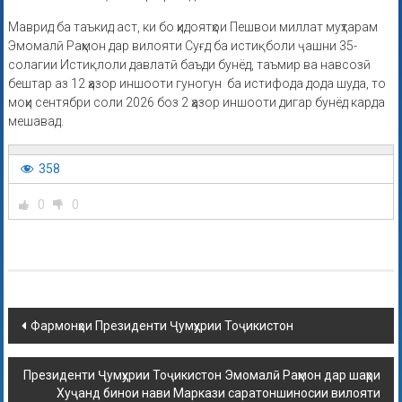
Маврид ба таъкид аст, ки бо ҳидоятҳои Пешвои миллат муҳтарам
Эмомалӣ Раҳмон дар вилояти Суғд ба истиқболи ҷашни 35-
солагии Истиқлоли давлатӣ баъди бунёд, таъмир ва навсозӣ
бештар аз 12 ҳазор иншооти гуногун ба истифода дода шуда, то
моҳи сентябри соли 2026 боз 2 ҳазор иншооти дигар бунёд карда
мешавад.
358
0
0
Фармонҳои Президенти Ҷумҳурии Тоҷикистон
Президенти Ҷумҳурии Тоҷикистон Эмомалӣ Раҳмон дар шаҳри
Хуҷанд бинои нави Маркази саратоншиносии вилояти