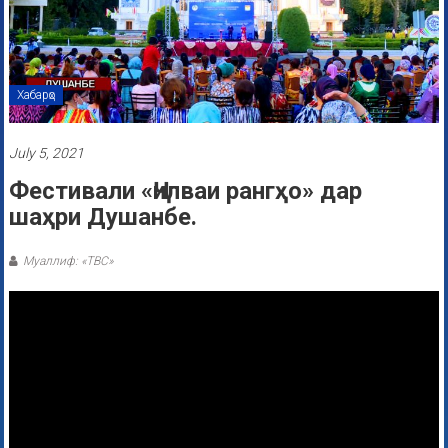
Хабарҳо
July 5, 2021
Фестивали «Ҷилваи рангҳо» дар
шаҳри Душанбе.
Муаллиф: «ТВС»