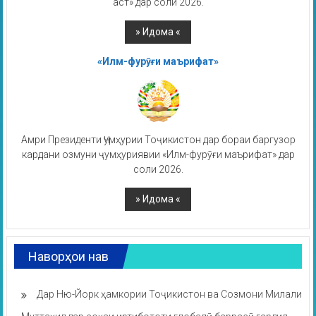
аст» дар соли 2026.
«Илм-фурӯғи маърифат»
Амри Президенти Ҷумҳурии Тоҷикистон дар бораи баргузор
кардани озмуни ҷумҳуриявии «Илм-фурӯғи маърифат» дар
соли 2026.
Наворҳои нав
Дар Ню-Йорк ҳамкории Тоҷикистон ва Созмони Милали