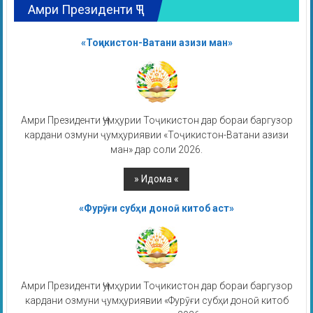
Амри Президенти ҶТ
«Тоҷикистон-Ватани азизи ман»
Амри Президенти Ҷумҳурии Тоҷикистон дар бораи баргузор
кардани озмуни ҷумҳуриявии «Тоҷикистон-Ватани азизи
ман» дар соли 2026.
«Фурӯғи субҳи доноӣ китоб аст»
Амри Президенти Ҷумҳурии Тоҷикистон дар бораи баргузор
кардани озмуни ҷумҳуриявии «Фурӯғи субҳи доноӣ китоб