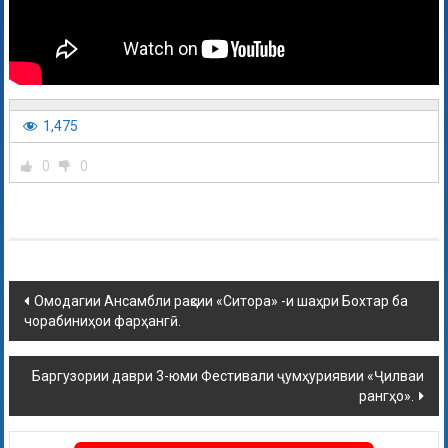
1,475
0
0
Омодагии Ансамбли рақсии «Ситора» -и шаҳри Бохтар ба
чорабиниҳои фарҳангӣ.
Баргузории даври 3-юми Фестивали ҷумҳуриявии «Ҷилваи
рангҳо».