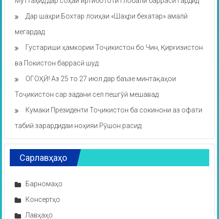
Муттаҳид дар соҳаи иртибототи глобалӣ баррасӣ гардид
Дар шаҳри Бохтар лоиҳаи «Шаҳри бехатар» амалӣ
мегардад
Густариши ҳамкории Тоҷикистон бо Чин, Қирғизистон
ва Покистон баррасӣ шуд
ОГОҲӢ! Аз 25 то 27 июл дар баъзе минтақаҳои
Тоҷикистон сар задани сел пешгӯӣ мешавад
Кумаки Президенти Тоҷикистон ба сокинони аз офати
табиӣ зарардидаи ноҳияи Рӯшон расид
Сарлавҳаҳо
Барномаҳо
Консертҳо
Лавҳаҳо