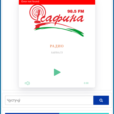
Error not found
РАДИО
SAFINA.TJ
0:00