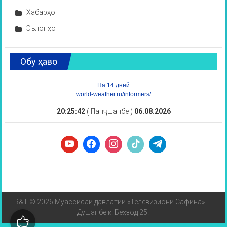
Хабарҳо
Эълонҳо
Обу ҳаво
На 14 дней
world-weather.ru/informers/
20:25:42
( Панҷшанбе )
06.08.2026
R&T © 2026 Муассисаи давлатии «Телевизиони Сафина» ш.
Душанбе к. Беҳзод 25.