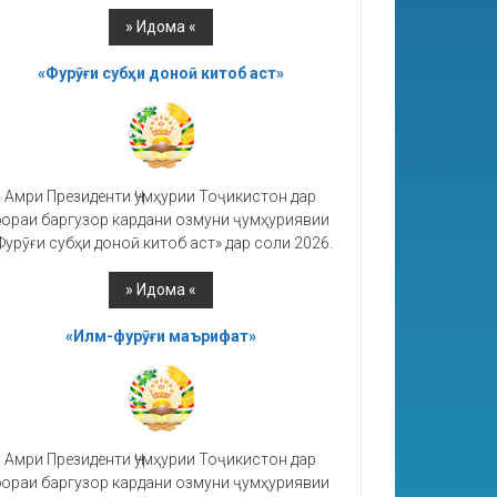
«Фурӯғи субҳи доноӣ китоб аст»
Амри Президенти Ҷумҳурии Тоҷикистон дар
ораи баргузор кардани озмуни ҷумҳуриявии
Фурӯғи субҳи доноӣ китоб аст» дар соли 2026.
«Илм-фурӯғи маърифат»
Амри Президенти Ҷумҳурии Тоҷикистон дар
ораи баргузор кардани озмуни ҷумҳуриявии