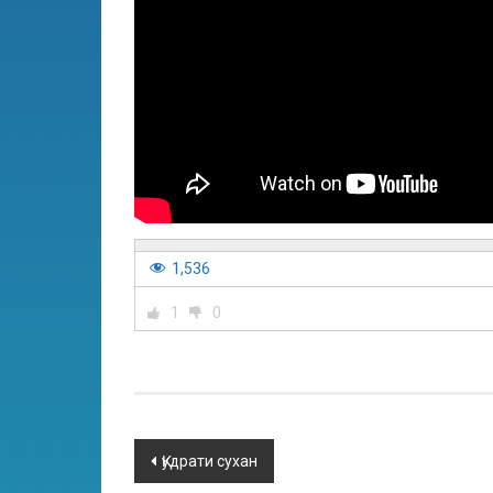
1,536
1
0
Қудрати сухан