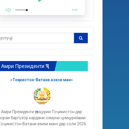
0:00
Амри Президенти ҶТ
«Тоҷикистон-Ватани азизи ман»
Амри Президенти Ҷумҳурии Тоҷикистон дар
ораи баргузор кардани озмуни ҷумҳуриявии
Тоҷикистон-Ватани азизи ман» дар соли 2026.