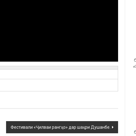
б
«
Фестивали «Ҷилваи рангҳо» дар шаҳри Душанбе.
б