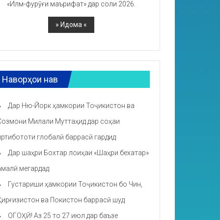
«Илм-фурӯғи маърифат» дар соли 2026.
Наворҳои нав
Дар Ню-Йорк ҳамкории Тоҷикистон ва
Созмони Милали Муттаҳид дар соҳаи
иртибототи глобалӣ баррасӣ гардид
Дар шаҳри Бохтар лоиҳаи «Шаҳри бехатар»
амалӣ мегардад
Густариши ҳамкории Тоҷикистон бо Чин,
Қирғизистон ва Покистон баррасӣ шуд
ОГОҲӢ! Аз 25 то 27 июл дар баъзе