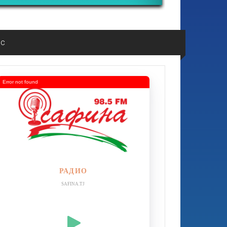
ос
Error not found
РАДИО
SAFINA.TJ