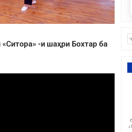
 «Ситора» -и шаҳри Бохтар ба
б
«