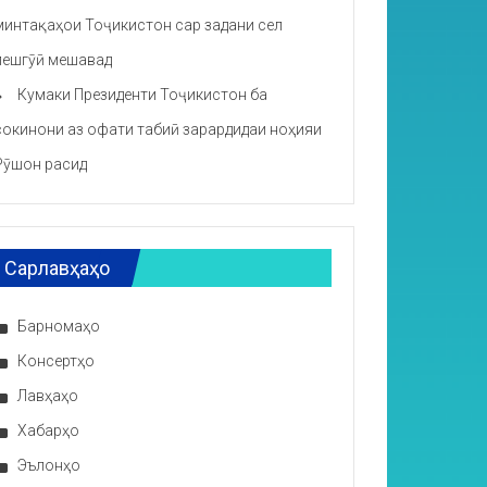
минтақаҳои Тоҷикистон сар задани сел
пешгӯӣ мешавад
Кумаки Президенти Тоҷикистон ба
сокинони аз офати табиӣ зарардидаи ноҳияи
Рӯшон расид
Сарлавҳаҳо
Барномаҳо
Консертҳо
Лавҳаҳо
Хабарҳо
Эълонҳо