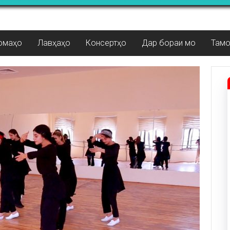
омаҳо
Лавҳаҳо
Консертҳо
Дар бораи мо
Там