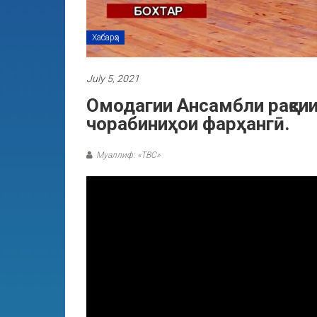
Хабарҳо
July 5, 2021
Омодагии Ансамбли рақсии
чорабиниҳои фарҳангӣ.
Муаллиф: «ТВС»