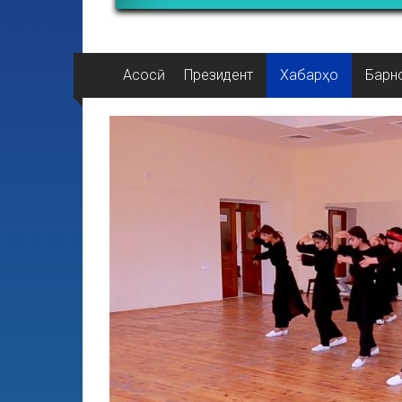
Асосӣ
Президент
Хабарҳо
Барн