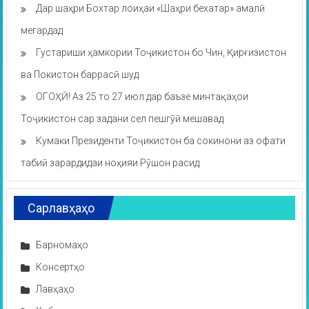
Дар шаҳри Бохтар лоиҳаи «Шаҳри бехатар» амалӣ
мегардад
Густариши ҳамкории Тоҷикистон бо Чин, Қирғизистон
ва Покистон баррасӣ шуд
ОГОҲӢ! Аз 25 то 27 июл дар баъзе минтақаҳои
Тоҷикистон сар задани сел пешгӯӣ мешавад
Кумаки Президенти Тоҷикистон ба сокинони аз офати
табиӣ зарардидаи ноҳияи Рӯшон расид
Сарлавҳаҳо
Барномаҳо
Консертҳо
Лавҳаҳо