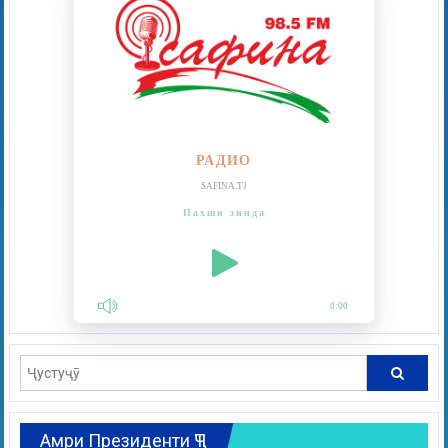
РАДИО
SAFINA.TJ
Пахши зинда
0:00
Амри Президенти ҶТ