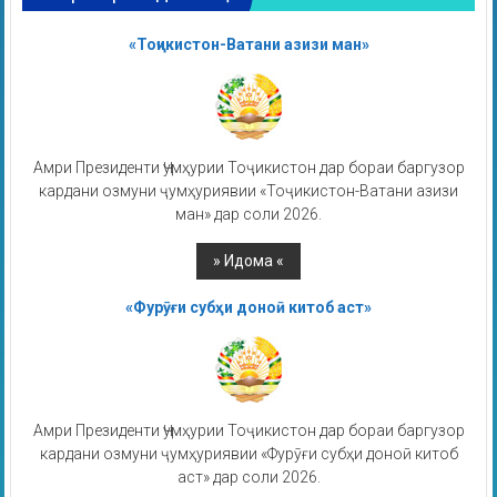
«Тоҷикистон-Ватани азизи ман»
Амри Президенти Ҷумҳурии Тоҷикистон дар бораи баргузор
кардани озмуни ҷумҳуриявии «Тоҷикистон-Ватани азизи
ман» дар соли 2026.
«Фурӯғи субҳи доноӣ китоб аст»
Амри Президенти Ҷумҳурии Тоҷикистон дар бораи баргузор
кардани озмуни ҷумҳуриявии «Фурӯғи субҳи доноӣ китоб
аст» дар соли 2026.