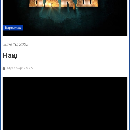
Барномаҳо
June 10, 2025
Нақш
Муаллиф: «ТВС»