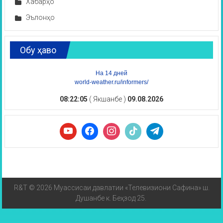
Хабарҳо
Эълонҳо
Обу ҳаво
На 14 дней
world-weather.ru/informers/
08:22:05
( Якшанбе )
09.08.2026
R&T © 2026 Муассисаи давлатии «Телевизиони Сафина» ш.
Душанбе к. Беҳзод 25.