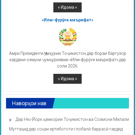
«Илм-фурӯғи маърифат»
Амри Президенти Ҷумҳурии Тоҷикистон дар бораи баргузор
кардани озмуни ҷумҳуриявии «Илм-фурӯғи маърифат» дар
соли 2026.
Наворҳои нав
Дар Ню-Йорк ҳамкории Тоҷикистон ва Созмони Милали
Муттаҳид дар соҳаи иртибототи глобалӣ баррасӣ гардид