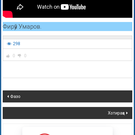
Фирӯз Умаров.
298
0
0
Фазо
Хотираҳо