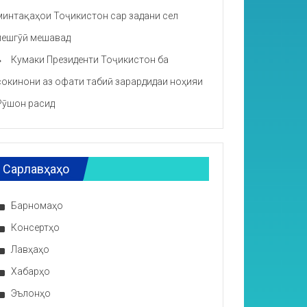
минтақаҳои Тоҷикистон сар задани сел
пешгӯӣ мешавад
Кумаки Президенти Тоҷикистон ба
сокинони аз офати табиӣ зарардидаи ноҳияи
Рӯшон расид
Сарлавҳаҳо
Барномаҳо
Консертҳо
Лавҳаҳо
Хабарҳо
Эълонҳо