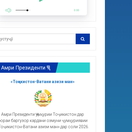
0:00
Амри Президенти ҶТ
«Тоҷикистон-Ватани азизи ман»
Амри Президенти Ҷумҳурии Тоҷикистон дар
ораи баргузор кардани озмуни ҷумҳуриявии
Тоҷикистон-Ватани азизи ман» дар соли 2026.