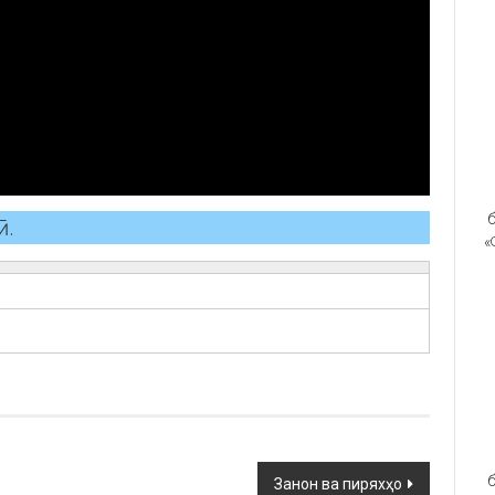
б
ӣ.
«
б
Занон ва пиряхҳо