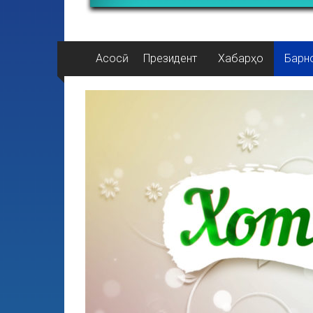
Асосӣ
Президент
Хабарҳо
Барн