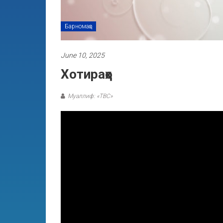
Барномаҳо
June 10, 2025
Хотираҳо
Муаллиф: «ТВС»