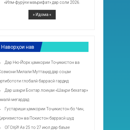
«Илм-фурӯғи маърифат» дар соли 2026.
Наворҳои нав
Дар Ню-Йорк ҳамкории Тоҷикистон ва
Созмони Милали Муттаҳид дар соҳаи
иртибототи глобалӣ баррасӣ гардид
Дар шаҳри Бохтар лоиҳаи «Шаҳри бехатар»
амалӣ мегардад
Густариши ҳамкории Тоҷикистон бо Чин,
Қирғизистон ва Покистон баррасӣ шуд
ОГОҲӢ! Аз 25 то 27 июл дар баъзе