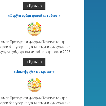
«Фурӯғи субҳи доноӣ китоб аст»
Амри Президенти Ҷумҳурии Тоҷикистон дар
ораи баргузор кардани озмуни ҷумҳуриявии
Фурӯғи субҳи доноӣ китоб аст» дар соли 2026.
«Илм-фурӯғи маърифат»
Амри Президенти Ҷумҳурии Тоҷикистон дар
ораи баргузор кардани озмуни ҷумҳуриявии