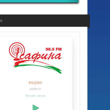
ос
РАДИО
SAFINA.TJ
Пахши зинда