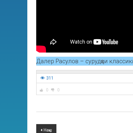
Далер Расулов – сурудҳои классик
311
0
0
Нақш