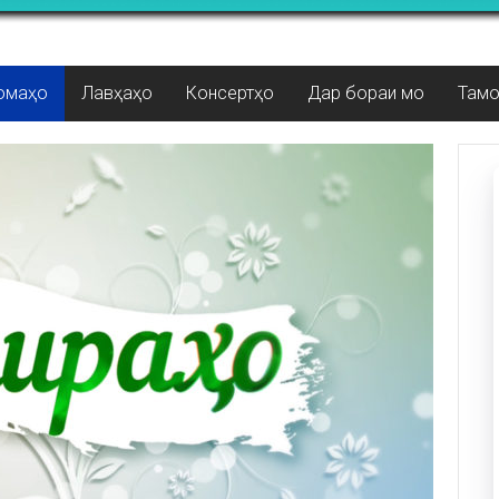
омаҳо
Лавҳаҳо
Консертҳо
Дар бораи мо
Там