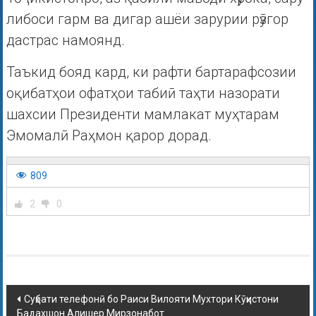
либоси гарм ва дигар ашёи зарурии рӯзгор
дастрас намоянд.
Таъкид бояд кард, ки рафти бартарафсозии
оқибатҳои офатҳои табиӣ таҳти назорати
шахсии Президенти мамлакат муҳтарам
Эмомалӣ Раҳмон қарор дорад.
809
2
0
Суҳбати телефонӣ бо Раиси Вилояти Мухтори Кӯҳистони
Бадахшон Алишер Мирзонабот.