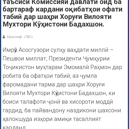
таъсиси Комиссияи давлатӣ оид ба
бартараф кардани оқибатҳои офати
табиӣ дар шаҳри Хоруғи Вилояти
Мухтори Кӯҳистони Бадахшон.
Муаллиф: «ТВС»
Имрӯз Асосгузори сулҳу ваҳдати миллӣ –
Пешвои миллат, Президенти Ҷумҳурии
Тоҷикистон муҳтарам Эмомалӣ Раҳмон дар
робита ба офатҳои табиӣ, аз ҷумла
фаромадани тарма дар шаҳри Хоруғи
Вилояти Мухтори Кӯҳистони Бадахшон, ки
боиси талафоти ҷонӣ ва хисороти моддӣ
гардид, ба пайвандону наздикони шахсони
ҳалокшуда изҳори амиқи тасаллият
карданд.