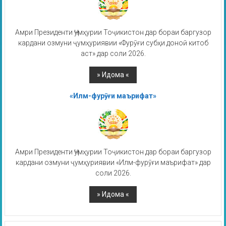
Амри Президенти Ҷумҳурии Тоҷикистон дар бораи баргузор
кардани озмуни ҷумҳуриявии «Фурӯғи субҳи доноӣ китоб
аст» дар соли 2026.
«Илм-фурӯғи маърифат»
Амри Президенти Ҷумҳурии Тоҷикистон дар бораи баргузор
кардани озмуни ҷумҳуриявии «Илм-фурӯғи маърифат» дар
соли 2026.