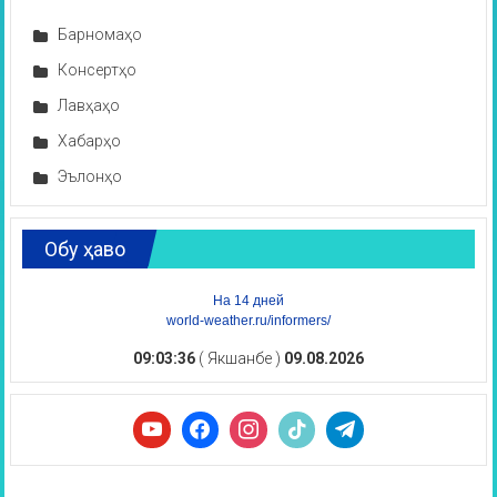
Барномаҳо
Консертҳо
Лавҳаҳо
Хабарҳо
Эълонҳо
Обу ҳаво
На 14 дней
world-weather.ru/informers/
09:03:36
( Якшанбе )
09.08.2026