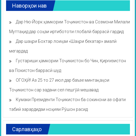
Наворҳои нав
Дар Ню-Йорк ҳамкории Тоҷикистон ва Созмони Милали
Муттаҳид дар соҳаи иртибототи глобалӣ баррасӣ гардид
Дар шаҳри Бохтар лоиҳаи «Шаҳри бехатар» амалӣ
мегардад
Густариши ҳамкории Тоҷикистон бо Чин, Қирғизистон
ва Покистон баррасӣ шуд
ОГОҲӢ! Аз 25 то 27 июл дар баъзе минтақаҳои
Тоҷикистон сар задани сел пешгӯӣ мешавад
Кумаки Президенти Тоҷикистон ба сокинони аз офати
табиӣ зарардидаи ноҳияи Рӯшон расид
Сарлавҳаҳо