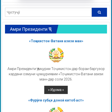
Амри Президенти ҶТ
«Тоҷикистон-Ватани азизи ман»
Амри Президенти Ҷумҳурии Тоҷикистон дар бораи баргузор
кардани озмуни ҷумҳуриявии «Тоҷикистон-Ватани азизи
ман» дар соли 2026.
«Фурӯғи субҳи доноӣ китоб аст»