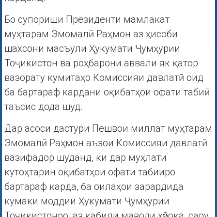
Бо супориши Президенти мамлакат
муҳтарам Эмомалӣ Раҳмон аз ҳисоби
шахсони масъули Ҳукумати Ҷумҳурии
Тоҷикистон ва роҳбарони аввали як қатор
вазорату кумитаҳо Комиссияи давлатӣ оид
ба бартараф кардани оқибатҳои офати табиӣ
таъсис дода шуд.
Дар асоси дастури Пешвои миллат муҳтарам
Эмомалӣ Раҳмон аъзои Комиссияи давлатӣ
вазифадор шуданд, ки дар муҳлати
кутоҳтарин оқибатҳои офати табииро
бартараф карда, ба оилаҳои зарардида
кумаки моддии Ҳукумати Ҷумҳурии
Тоҷикистонро, аз қабили маводи хӯрока, сару