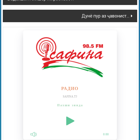
Дунё пур аз ҷавонист…
РАДИО
SAFINA.TJ
Пахши зинда
0:00