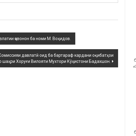
атии ҷавонон ба номи М. Воҳидов.
Комиссияи давлатӣ оид ба бартараф кардани оқибатҳои
б
р шаҳри Хоруғи Вилояти Мухтори Кӯҳистони Бадахшон.
«
б