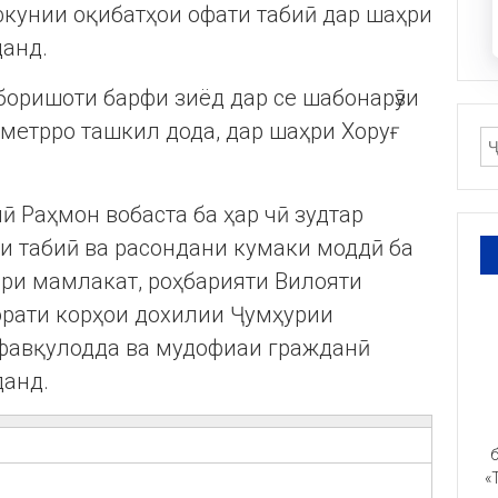
фкунии оқибатҳои офати табиӣ дар шаҳри
данд.
боришоти барфи зиёд дар се шабонарӯзи
 метрро ташкил дода, дар шаҳри Хоруғ
 Раҳмон вобаста ба ҳар чӣ зудтар
и табиӣ ва расондани кумаки моддӣ ба
ри мамлакат, роҳбарияти Вилояти
орати корҳои дохилии Ҷумҳурии
 фавқулодда ва мудофиаи гражданӣ
данд.
б
«