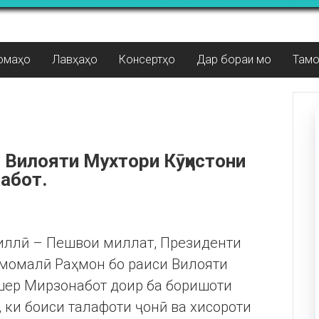
омаҳо
Лавҳаҳо
Консертҳо
Дар бораи мо
Там
и Вилояти Мухтори Кӯҳистони
абот.
миллӣ – Пешвои миллат, Президенти
момалӣ Раҳмон бо раиси Вилояти
шер Мирзонабот доир ба боришоти
ки боиси талафоти ҷонӣ ва хисороти