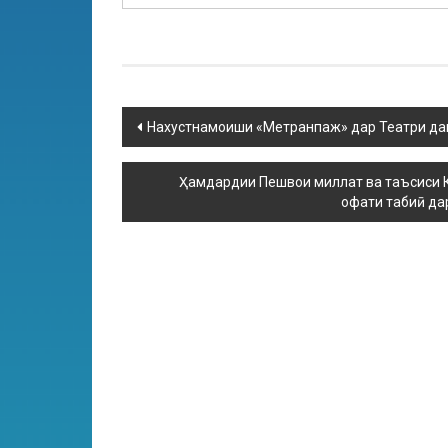
Нахустнамоиши «Метранпаж» дар Театри давл
Ҳамдардии Пешвои миллат ва таъсиси 
офати табиӣ да