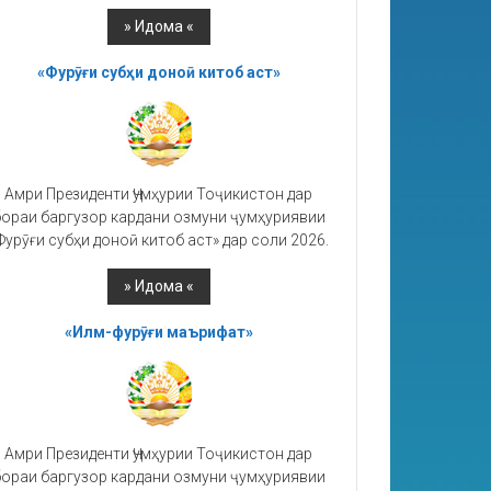
«Фурӯғи субҳи доноӣ китоб аст»
Амри Президенти Ҷумҳурии Тоҷикистон дар
ораи баргузор кардани озмуни ҷумҳуриявии
Фурӯғи субҳи доноӣ китоб аст» дар соли 2026.
«Илм-фурӯғи маърифат»
Амри Президенти Ҷумҳурии Тоҷикистон дар
ораи баргузор кардани озмуни ҷумҳуриявии