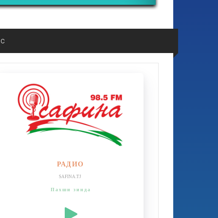
ос
РАДИО
SAFINA.TJ
Пахши зинда