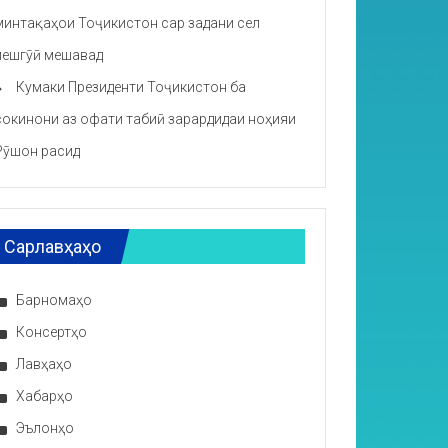
минтақаҳои Тоҷикистон сар задани сел
пешгӯӣ мешавад
Кумаки Президенти Тоҷикистон ба
сокинони аз офати табиӣ зарардидаи ноҳияи
Рӯшон расид
Сарлавҳаҳо
Барномаҳо
Консертҳо
Лавҳаҳо
Хабарҳо
Эълонҳо