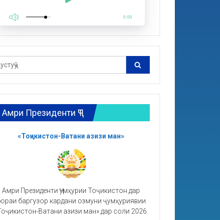
0:00
Амри Президенти ҶТ
«Тоҷикистон-Ватани азизи ман»
Амри Президенти Ҷумҳурии Тоҷикистон дар
ораи баргузор кардани озмуни ҷумҳуриявии
Тоҷикистон-Ватани азизи ман» дар соли 2026.