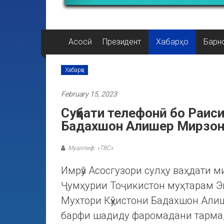
Асосӣ
Президент
Хабарҳо
Барн
Хабарҳо
February 15, 2023
Суҳбати телефонӣ бо Раис
Бадахшон Алишер Мирзон
Муаллиф: «ТВС»
Имрӯз Асосгузори сулҳу ваҳдати 
Ҷумҳурии Тоҷикистон муҳтарам Э
Мухтори Кӯҳистони Бадахшон Али
барфи шадиду фаромадани тарма, 