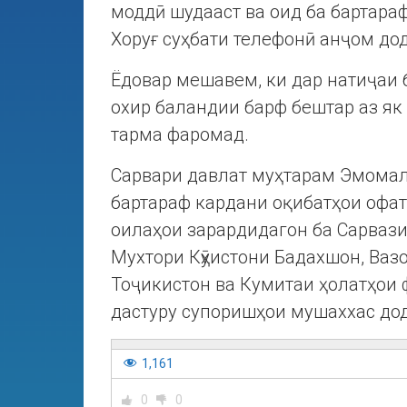
моддӣ шудааст ва оид ба бартара
Хоруғ суҳбати телефонӣ анҷом до
Ёдовар мешавем, ки дар натиҷаи 
охир баландии барф бештар аз як
тарма фаромад.
Сарвари давлат муҳтарам Эмомалӣ
бартараф кардани оқибатҳои офат
оилаҳои зарардидагон ба Сарвази
Мухтори Кӯҳистони Бадахшон, Ваз
Тоҷикистон ва Кумитаи ҳолатҳои
дастуру супоришҳои мушаххас до
1,161
0
0