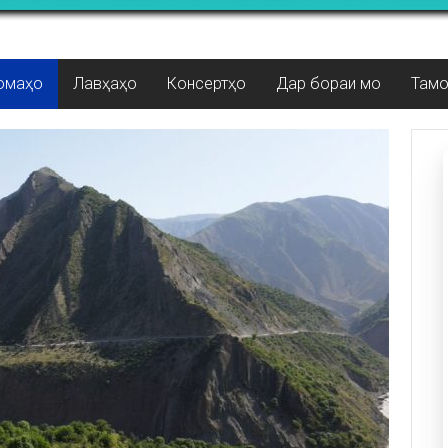
омаҳо
Лавҳаҳо
Консертҳо
Дар бораи мо
Там