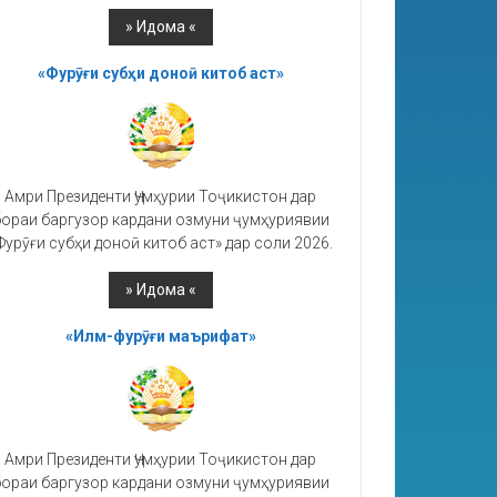
«Фурӯғи субҳи доноӣ китоб аст»
Амри Президенти Ҷумҳурии Тоҷикистон дар
ораи баргузор кардани озмуни ҷумҳуриявии
Фурӯғи субҳи доноӣ китоб аст» дар соли 2026.
«Илм-фурӯғи маърифат»
Амри Президенти Ҷумҳурии Тоҷикистон дар
ораи баргузор кардани озмуни ҷумҳуриявии