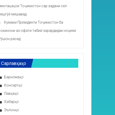
минтақаҳои Тоҷикистон сар задани сел
пешгӯӣ мешавад
Кумаки Президенти Тоҷикистон ба
сокинони аз офати табиӣ зарардидаи ноҳияи
Рӯшон расид
Сарлавҳаҳо
Барномаҳо
Консертҳо
Лавҳаҳо
Хабарҳо
Эълонҳо