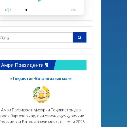
0:00
Амри Президенти ҶТ
«Тоҷикистон-Ватани азизи ман»
Амри Президенти Ҷумҳурии Тоҷикистон дар
ораи баргузор кардани озмуни ҷумҳуриявии
Тоҷикистон-Ватани азизи ман» дар соли 2026.