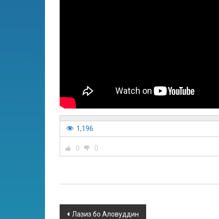
1,196
0
0
Лазиз бо Аловуддин