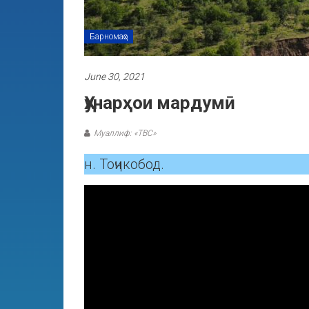
Барномаҳо
June 30, 2021
Ҳунарҳои мардумӣ
Муаллиф: «ТВС»
н. Тоҷикобод.