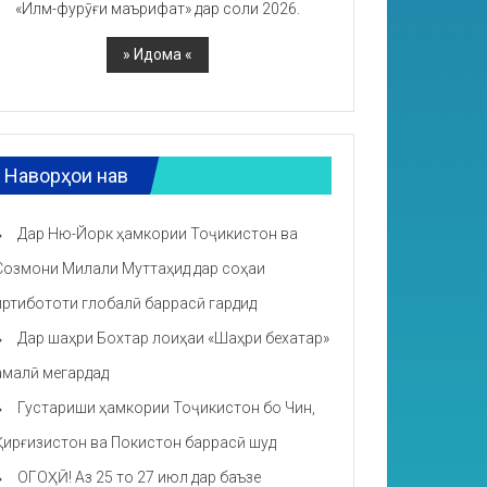
«Илм-фурӯғи маърифат» дар соли 2026.
Наворҳои нав
Дар Ню-Йорк ҳамкории Тоҷикистон ва
Созмони Милали Муттаҳид дар соҳаи
иртибототи глобалӣ баррасӣ гардид
Дар шаҳри Бохтар лоиҳаи «Шаҳри бехатар»
амалӣ мегардад
Густариши ҳамкории Тоҷикистон бо Чин,
Қирғизистон ва Покистон баррасӣ шуд
ОГОҲӢ! Аз 25 то 27 июл дар баъзе