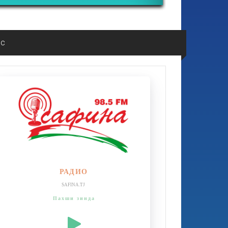
ос
РАДИО
SAFINA.TJ
Пахши зинда