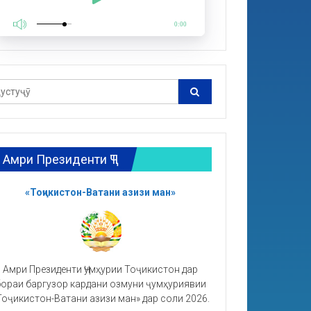
0:00
Амри Президенти ҶТ
«Тоҷикистон-Ватани азизи ман»
Амри Президенти Ҷумҳурии Тоҷикистон дар
ораи баргузор кардани озмуни ҷумҳуриявии
Тоҷикистон-Ватани азизи ман» дар соли 2026.