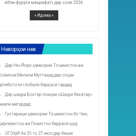
«Илм-фурӯғи маърифат» дар соли 2026.
Наворҳои нав
Дар Ню-Йорк ҳамкории Тоҷикистон ва
Созмони Милали Муттаҳид дар соҳаи
иртибототи глобалӣ баррасӣ гардид
Дар шаҳри Бохтар лоиҳаи «Шаҳри бехатар»
амалӣ мегардад
Густариши ҳамкории Тоҷикистон бо Чин,
Қирғизистон ва Покистон баррасӣ шуд
ОГОҲӢ! Аз 25 то 27 июл дар баъзе