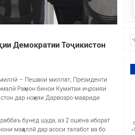
лқии Демократии Тоҷикистон
ти миллӣ – Пешвои миллат, Президенти
омалӣ Раҳмон бинои Кумитаи иҷроияи
стон дар ноҳияи Дарвозро мавриди
раббаъ бунëд шуда, аз 2 ошëна иборат
б
они маҳаллӣ дар асоси талабот ва бо
«