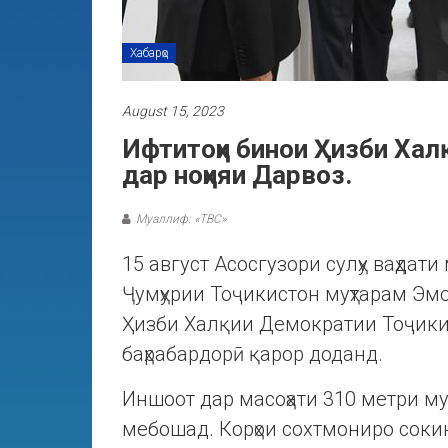
Хабарҳо
August 15, 2023
Ифтитоҳи бинои Ҳизби Ха
дар ноҳияи Дарвоз.
Муаллиф: «ТВС»
15 август Асосгузори сулҳу ваҳда
Ҷумҳурии Тоҷикистон муҳтарам Эм
Ҳизби Халқии Демократии Тоҷики
баҳрабардорӣ қарор доданд.
Иншоот дар масоҳати 310 метри му
мебошад. Корҳои сохтмониро сокин