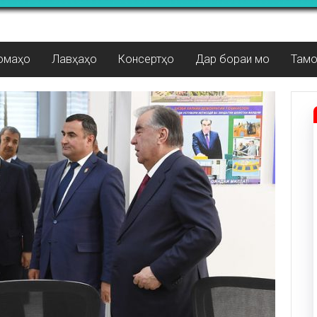
омаҳо
Лавҳаҳо
Консертҳо
Дар бораи мо
Там