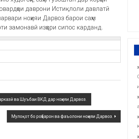
товардҳои даврони Истиқлоли давлатӣ
парвари ноҳияи Дарвоз барои саҳм
ти замонавӣ изҳори сипос карданд.
арказӣ ва Шуъбаи ВКД дар ноҳияи Дарвоз.
Мулоқот бо роҳбарон ва фаъолони ноҳияи Дарвоз.