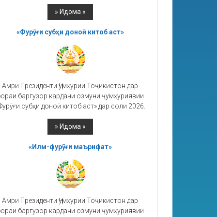
«Фурӯғи субҳи доноӣ китоб аст»
Амри Президенти Ҷумҳурии Тоҷикистон дар
ораи баргузор кардани озмуни ҷумҳуриявии
Фурӯғи субҳи доноӣ китоб аст» дар соли 2026.
«Илм-фурӯғи маърифат»
Амри Президенти Ҷумҳурии Тоҷикистон дар
ораи баргузор кардани озмуни ҷумҳуриявии