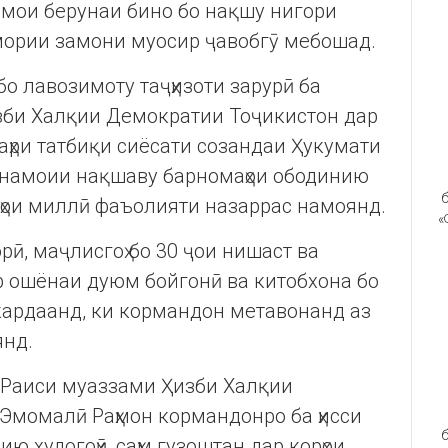
амои берунаи бино бо нақшу нигори
мории замони муосир ҷавобгӯ мебошад.
о лавозимоту таҷҳизоти зарурӣ ба
би Халқии Демократии Тоҷикистон дар
баҳри татбиқи сиëсати созандаи Ҳукумати
линамоии нақшаву барномаҳои ободинию
б
яҳои миллӣ фаъолияти назаррас намоянд.
«
рӣ, маҷлисгоҳ бо 30 ҷои нишаст ва
р ошëнаи дуюм бойгонӣ ва китобхона бо
 кардаанд, ки кормандон метавонанд аз
янд.
 Раиси муаззами Ҳизби Халқии
Эмомалӣ Раҳмон кормандонро ба ҳисси
б
 худогоҳӣ, саҳм гузоштан дар корҳои