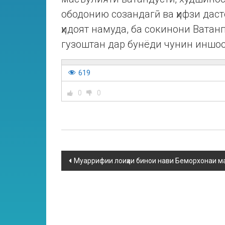
ободонию созандагӣ ва ҳифзи дас
ҳидоят намуда, ба сокинони Ватан
гузоштан дар бунёди чунин иншоо
619
0
0
Муаррифии лоиҳаи бинои нави Беморхонаи м