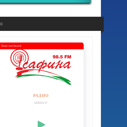
ос
Error not found
РАДИО
SAFINA.TJ