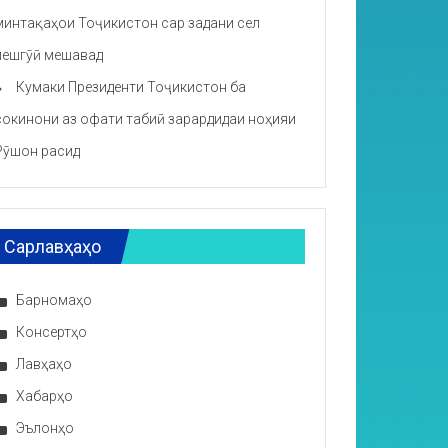
минтақаҳои Тоҷикистон сар задани сел
пешгӯӣ мешавад
Кумаки Президенти Тоҷикистон ба
сокинони аз офати табиӣ зарардидаи ноҳияи
Рӯшон расид
Сарлавҳаҳо
Барномаҳо
Консертҳо
Лавҳаҳо
Хабарҳо
Эълонҳо