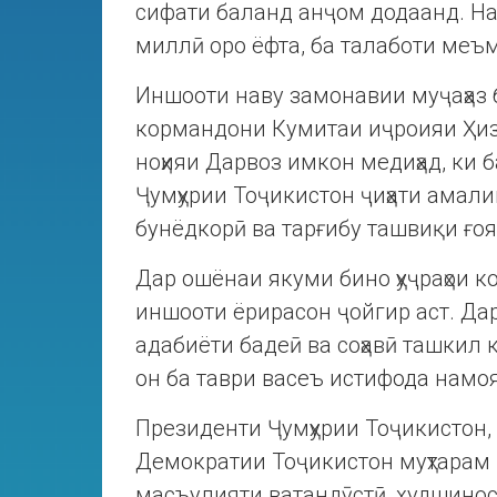
сифати баланд анҷом додаанд. Н
миллӣ оро ëфта, ба талаботи меъ
Иншооти наву замонавии муҷаҳаз б
кормандони Кумитаи иҷроияи Ҳиз
ноҳияи Дарвоз имкон медиҳад, ки 
Ҷумҳурии Тоҷикистон ҷиҳати ама
бунёдкорӣ ва тарғибу ташвиқи ғо
Дар ошëнаи якуми бино ҳуҷраҳои ко
иншооти ëрирасон ҷойгир аст. Да
адабиёти бадеӣ ва соҳавӣ ташкил
он ба таври васеъ истифода намо
Президенти Ҷумҳурии Тоҷикистон,
Демократии Тоҷикистон муҳтарам 
масъулияти ватандӯстӣ, худшиносию