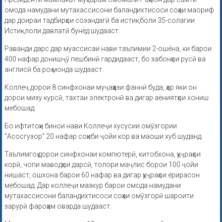
омода намудани мутахассисони баландихтисоси соҳаи маориф
дар доираи тадбирҳои созандагӣ ба истиқболи 35-солагии
Истиқлоли давлатӣ бунёд шудааст.
Раванди дарс дар муассисаи нави таълимии 2-ошёна, ки барои
400 нафар донишҷӯ пешбинӣ гардидааст, бо забонҳои русӣ ва
англисӣ ба роҳ монда шудааст.
Коллеҷ дорои 8 синфхонаи муҷаҳҳази фаннӣ буда, ҳар яки он
дорои мизу курсӣ, тахтаи электронӣ ва дигар аёниятҳои хониш
мебошад.
Бо ифтитоҳи бинои нави Коллеҷи хусусии омӯзгории
“Асосгузор” 20 нафар соҳиби ҷойи кор ва маоши хуб шуданд.
Таълимгоҳ дорои синфхонаи компютерӣ, китобхона, ҳуҷраҳои
корӣ, чопи маводҳои дарсӣ, толори маҷлис борои 100 ҷойи
нишаст, ошхона барои 60 нафар ва дигар ҳуҷраҳои ёрирасон
мебошад. Дар коллеҷи мазкур барои омода намудани
мутахассисони баландихтисоси соҳаи омӯзгорӣ шароити
зарурӣ фароҳам оварда шудааст.