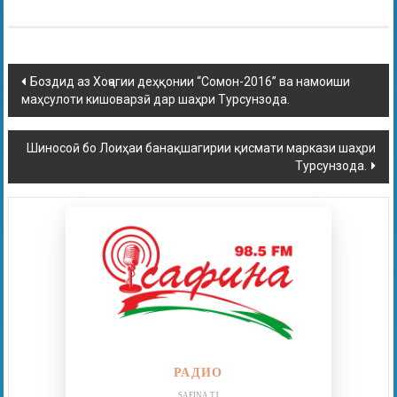
Боздид аз Хоҷагии деҳқонии “Сомон-2016” ва намоиши
маҳсулоти кишоварзӣ дар шаҳри Турсунзода.
Шиносоӣ бо Лоиҳаи банақшагирии қисмати маркази шаҳри
Турсунзода.
РАДИО
SAFINA.TJ