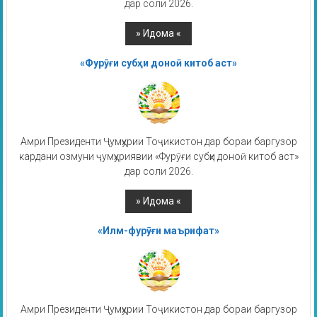
дар соли 2026.
«Фурӯғи субҳи доноӣ китоб аст»
Амри Президенти Ҷумҳурии Тоҷикистон дар бораи баргузор
кардани озмуни ҷумҳуриявии «Фурӯғи субҳи доноӣ китоб аст»
дар соли 2026.
«Илм-фурӯғи маърифат»
Амри Президенти Ҷумҳурии Тоҷикистон дар бораи баргузор