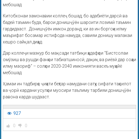
мебошад.
Китобхонаи замонавии коллеҷ бошад, бо адабиёти дарсӣ ва
бадеӣ таъмин буда, барои донишҷӯён шароити лозимӣ таъмин
гардидааст. Донишҷӯён имкон доранд, ки аз ин боргоҳи илму
маърифат босамар истифода намуда, савияи донишу малакаи
хешро сайқал диҳад.
Дар коллеҷи мазкур бо мақсади татбиқи ҳадафҳои “Бистсолаи
омӯзиш ва рушди фанҳои табиатшиносӣ, дақиқ ва риёзӣ дар соҳаи
илму маориф” – солҳои 2020-2040 имконияти васеъ муҳайё
мебошад.
Ҳамаи ин тадбирҳо ҷиҳати беҳтар намудани сатҳу сифати таҳсилот
ва ҷорӣ кардани усулҳои муосири таълиму тарбияи донишҷӯён
равона карда шудааст.
927
0
0