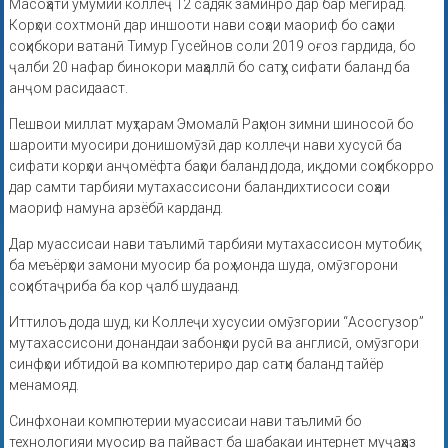
Масоҳати умумии коллеҷ 12 садяк заминро дар бар мегирад.
Корҳои сохтмонӣ дар иншооти нави соҳаи маориф бо саҳми
соҳибкори ватанӣ Тимур Гусейнов соли 2019 оғоз гардида, бо
ҷалби 20 нафар бинокори маҳаллӣ бо сатҳу сифати баланд ба
анҷом расидааст.
Пешвои миллат муҳтарам Эмомалӣ Раҳмон зимни шиносоӣ бо
шароити муосири донишомӯзӣ дар коллеҷи нави хусусӣ ба
сифати корҳои анҷомёфта баҳои баланд дода, иқдоми соҳибкорро
дар самти тарбияи мутахассисони баландихтисоси соҳаи
маориф намуна арзёбӣ карданд.
Дар муассисаи нави таълимӣ тарбияи мутахассисон мутобиқ
ба меъёрҳои замони муосир ба роҳ монда шуда, омӯзгорони
соҳибтаҷриба ба кор ҷалб шудаанд.
Иттилоъ дода шуд, ки Коллеҷи хусусии омӯзгории “Асосгузор”
мутахассисони донандаи забонҳои русӣ ва англисӣ, омӯзгори
синфҳои ибтидоӣ ва компютериро дар сатҳи баланд тайёр
менамояд.
Синфхонаи компютерии муассисаи нави таълимӣ бо
технологияи муосир ва пайваст ба шабакаи интернет муҷаҳҳаз