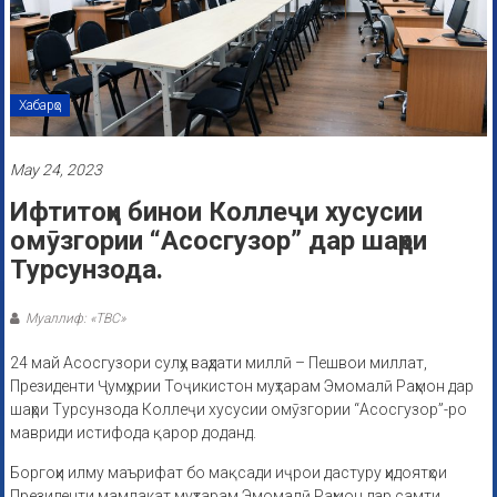
Хабарҳо
May 24, 2023
Ифтитоҳи бинои Коллеҷи хусусии
омӯзгории “Асосгузор” дар шаҳри
Турсунзода.
Муаллиф: «ТВС»
24 май Асосгузори сулҳу ваҳдати миллӣ – Пешвои миллат,
Президенти Ҷумҳурии Тоҷикистон муҳтарам Эмомалӣ Раҳмон дар
шаҳри Турсунзода Коллеҷи хусусии омӯзгории “Асосгузор”-ро
мавриди истифода қарор доданд.
Боргоҳи илму маърифат бо мақсади иҷрои дастуру ҳидоятҳои
Президенти мамлакат муҳтарам Эмомалӣ Раҳмон дар самти