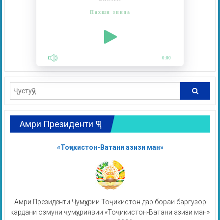
Пахши зинда
0:00
Амри Президенти ҶТ
«Тоҷикистон-Ватани азизи ман»
Амри Президенти Ҷумҳурии Тоҷикистон дар бораи баргузор
кардани озмуни ҷумҳуриявии «Тоҷикистон-Ватани азизи ман»