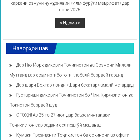
кардани озмуни ҷумҳуриявии «Илм-фурӯғи маърифат» дар
соли 2026.
Наворҳои нав
Дар Ню-Йорк ҳамкории Тоҷикистон ва Созмони Милали
Муттаҳид дар соҳаи иртибототи глобалӣ баррасӣ гардид
Дар шаҳри Бохтар лоиҳаи «Шаҳри бехатар» амалӣ мегардад
Густариши ҳамкории Тоҷикистон бо Чин, Қирғизистон ва
Покистон баррасӣ шуд
ОГОҲӢ! Аз 25 то 27 июл дар баъзе минтақаҳои
Тоҷикистон сар задани сел пешгӯӣ мешавад
Кумаки Президенти Тоҷикистон ба сокинони аз офати