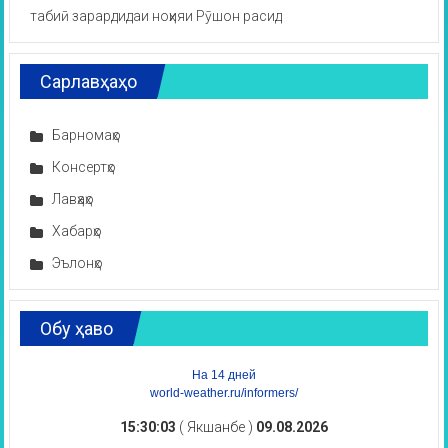
табиӣ зарардидаи ноҳияи Рӯшон расид
Сарлавҳаҳо
Барномаҳо
Консертҳо
Лавҳаҳо
Хабарҳо
Эълонҳо
Обу ҳаво
На 14 дней
world-weather.ru/informers/
15:30:04
( Якшанбе )
09.08.2026