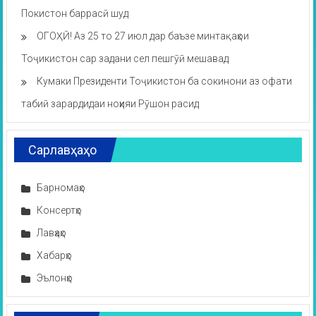
Покистон баррасӣ шуд
ОГОҲӢ! Аз 25 то 27 июл дар баъзе минтақаҳои
Тоҷикистон сар задани сел пешгӯӣ мешавад
Кумаки Президенти Тоҷикистон ба сокинони аз офати
табиӣ зарардидаи ноҳияи Рӯшон расид
Сарлавҳаҳо
Барномаҳо
Консертҳо
Лавҳаҳо
Хабарҳо
Эълонҳо