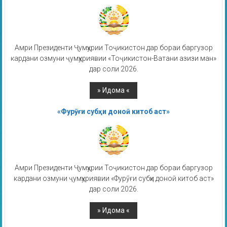
Амри Президенти Ҷумҳурии Тоҷикистон дар бораи баргузор
кардани озмуни ҷумҳуриявии «Тоҷикистон-Ватани азизи ман»
дар соли 2026.
«Фурӯғи субҳи доноӣ китоб аст»
Амри Президенти Ҷумҳурии Тоҷикистон дар бораи баргузор
кардани озмуни ҷумҳуриявии «Фурӯғи субҳи доноӣ китоб аст»
дар соли 2026.