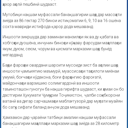
ҳазор аҳолӣ пешбинӣ шудааст.
Мутобиқи нақшаи муфассали банақшагирии шаҳр дар масоҳати
зиёда аз 86 гектар 270 бинои истиқоматии 6, 9, 10 ва 16 ошёна
сохта мавриди истифода қарор дода мешаванд.
Иншооти зикршуда дар заминаи манзилҳои як ва ду қабата ва
хобгоҳҳои дуошёна, инчунин биноҳои кӯҳнаву фарсудаи маҳаллаҳои
якум, дуюм, сеюм, чорум ва қисмати марказии шаҳр бунёд
мегарданд.
Баҳри фароҳам овардани шароити мусоиди зист ба аҳолии шаҳр
иншооти ҷамъиятию маъмурӣ, муассисаҳои таҳсилоти миёнаи
умумӣ, боғчаҳои кӯдакона, боғи фарҳангию фароғатӣ,
майдончаҳои варзишию солимгардонӣ ва иншооти
таъиноташон гуногун ба нақша гирифта шудааст, ки ҳамаи он бо
дастгирии Ҳукумати Ҷумҳурии Тоҷикистон, ҷалби соҳибкорони
ватанӣ ва дигар сарчашмаҳои маблағгузорӣ дар муҳлати муайян
бо сатҳу сифати баланд анҷом дода мешаванд.
Ҳамзамон дар ҷараёни татбиқи амалии нақшаи муфассали
банақшагирии маҳаллаҳои марказии шаҳр зиёда аз 28 километр