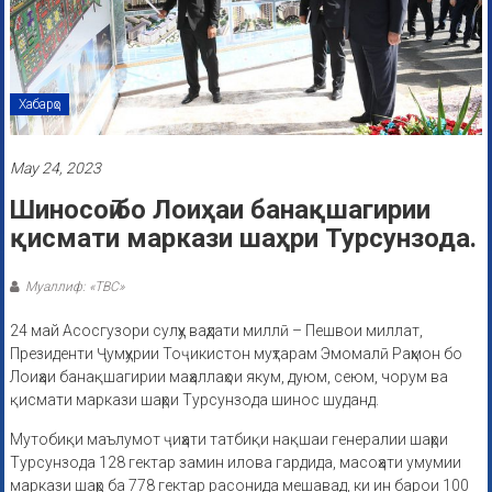
Хабарҳо
May 24, 2023
Шиносоӣ бо Лоиҳаи банақшагирии
қисмати маркази шаҳри Турсунзода.
Муаллиф: «ТВС»
24 май Асосгузори сулҳу ваҳдати миллӣ – Пешвои миллат,
Президенти Ҷумҳурии Тоҷикистон муҳтарам Эмомалӣ Раҳмон бо
Лоиҳаи банақшагирии маҳаллаҳои якум, дуюм, сеюм, чорум ва
қисмати маркази шаҳри Турсунзода шинос шуданд.
Мутобиқи маълумот ҷиҳати татбиқи нақшаи генералии шаҳри
Турсунзода 128 гектар замин илова гардида, масоҳати умумии
маркази шаҳр ба 778 гектар расонида мешавад, ки ин барои 100