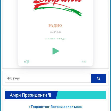
РАДИО
SAFINA.TJ
Пахши зинда
0:00
Амри Президенти ҶТ
«Тоҷикистон-Ватани азизи ман»