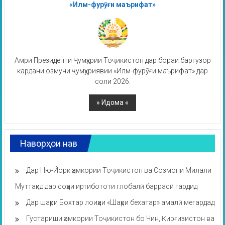
«Илм-фурӯғи маърифат»
Амри Президенти Ҷумҳурии Тоҷикистон дар бораи баргузор
кардани озмуни ҷумҳуриявии «Илм-фурӯғи маърифат» дар
соли 2026.
Наворҳои нав
Дар Ню-Йорк ҳамкории Тоҷикистон ва Созмони Милали
Муттаҳид дар соҳаи иртибототи глобалӣ баррасӣ гардид
Дар шаҳри Бохтар лоиҳаи «Шаҳри бехатар» амалӣ мегардад
Густариши ҳамкории Тоҷикистон бо Чин, Қирғизистон ва