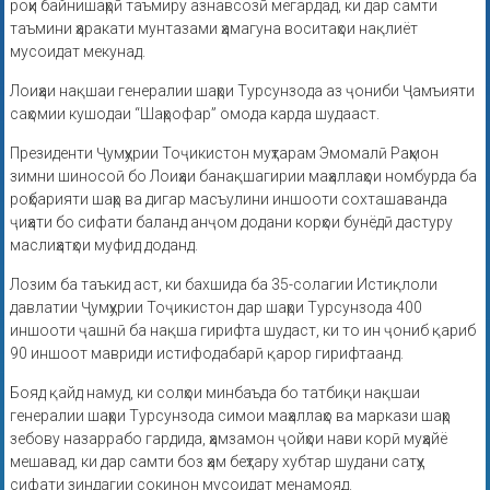
роҳи байнишаҳрӣ таъмиру азнавсозӣ мегардад, ки дар самти
таъмини ҳаракати мунтазами ҳамагуна воситаҳои нақлиёт
мусоидат мекунад.
Лоиҳаи нақшаи генералии шаҳри Турсунзода аз ҷониби Ҷамъияти
саҳомии кушодаи “Шаҳрофар” омода карда шудааст.
Президенти Ҷумҳурии Тоҷикистон муҳтарам Эмомалӣ Раҳмон
зимни шиносоӣ бо Лоиҳаи банақшагирии маҳаллаҳои номбурда ба
роҳбарияти шаҳр ва дигар масъулини иншооти сохташаванда
ҷиҳати бо сифати баланд анҷом додани корҳои бунёдӣ дастуру
маслиҳатҳои муфид доданд.
Лозим ба таъкид аст, ки бахшида ба 35-солагии Истиқлоли
давлатии Ҷумҳурии Тоҷикистон дар шаҳри Турсунзода 400
иншооти ҷашнӣ ба нақша гирифта шудаст, ки то ин ҷониб қариб
90 иншоот мавриди истифодабарӣ қарор гирифтаанд.
Бояд қайд намуд, ки солҳои минбаъда бо татбиқи нақшаи
генералии шаҳри Турсунзода симои маҳаллаҳо ва маркази шаҳр
зебову назаррабо гардида, ҳамзамон ҷойҳои нави корӣ муҳайё
мешавад, ки дар самти боз ҳам беҳтару хубтар шудани сатҳу
сифати зиндагии сокинон мусоидат менамояд.