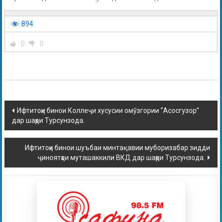
894
0
0
Ифтитоҳи бинои Коллеҷи хусусии омӯзгории “Асосгузор”
дар шаҳри Турсунзода.
Ифтитоҳи бинои шуъбаи минтақавии муборизабар зидди
ҷиноятҳои муташаккили ВКД дар шаҳри Турсунзода.