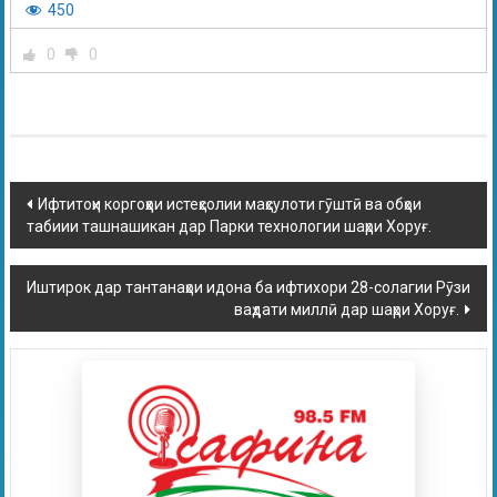
450
0
0
Ифтитоҳи коргоҳҳои истеҳсолии маҳсулоти гӯштӣ ва обҳои
табиии ташнашикан дар Парки технологии шаҳри Хоруғ.
Иштирок дар тантанаҳои идона ба ифтихори 28-солагии Рӯзи
ваҳдати миллӣ дар шаҳри Хоруғ.