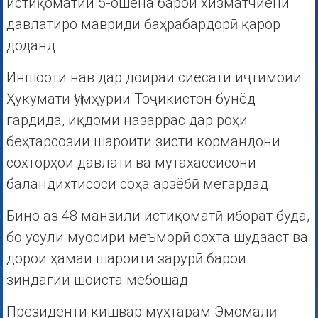
истиқоматии 5-ошёна барои хизматчиёни
давлатиро мавриди баҳрабардорӣ қарор
доданд.
Иншооти нав дар доираи сиёсати иҷтимоии
Ҳукумати Ҷумҳурии Тоҷикистон бунёд
гардида, иқдоми назаррас дар роҳи
беҳтарсозии шароити зисти кормандони
сохторҳои давлатӣ ва мутахассисони
баландихтисоси соҳа арзёбӣ мегардад.
Бино аз 48 манзили истиқоматӣ иборат буда,
бо усули муосири меъморӣ сохта шудааст ва
дорои ҳамаи шароити зарурӣ барои
зиндагии шоиста мебошад.
Президенти кишвар муҳтарам Эмомалӣ