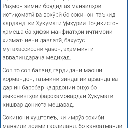
Раҳмон зимни боздид аз манзилҳои
истиқоматӣ ва вохӯрӣ бо сокинон, таъкид
карданд, ки Ҳукумати Ҷумҳурии Тоҷикистон
ҳамеша ба ҳифзи манфиатҳои иҷтимоии
хизматчиёни давлатӣ, бахусус
мутахассисони ҷавон, аҳаммияти
аввалиндараҷа медиҳад.
Сол то сол баланд гардидани маоши
кормандон, таъмини зиндагии арзанда ва
дар ин баробар қадрдонии онҳо бо
имкониятҳои фароҳамовардаи Ҳукумати
кишвар дониста мешавад.
Сокинони хуштолеъ, ки имрӯз соҳиби
манзили доимӣ гардиданд, бо қаноатмандӣ