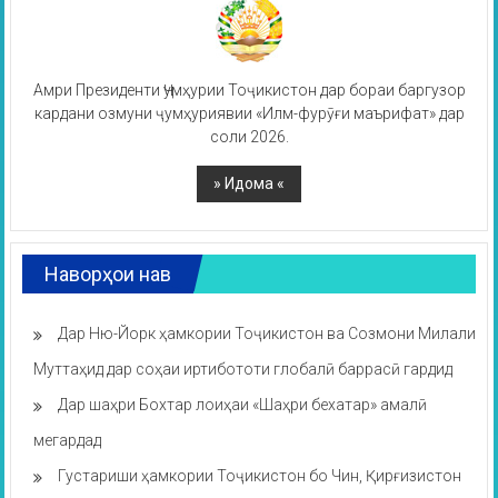
Амри Президенти Ҷумҳурии Тоҷикистон дар бораи баргузор
кардани озмуни ҷумҳуриявии «Илм-фурӯғи маърифат» дар
соли 2026.
Наворҳои нав
Дар Ню-Йорк ҳамкории Тоҷикистон ва Созмони Милали
Муттаҳид дар соҳаи иртибототи глобалӣ баррасӣ гардид
Дар шаҳри Бохтар лоиҳаи «Шаҳри бехатар» амалӣ
мегардад
Густариши ҳамкории Тоҷикистон бо Чин, Қирғизистон