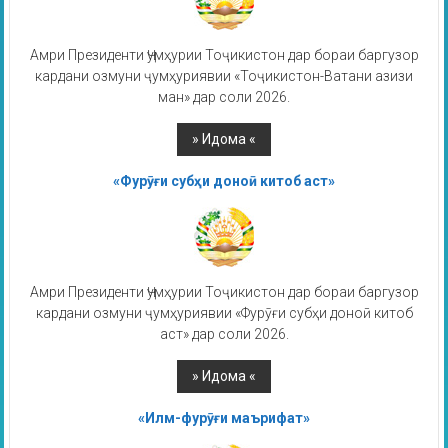
Амри Президенти Ҷумҳурии Тоҷикистон дар бораи баргузор
кардани озмуни ҷумҳуриявии «Тоҷикистон-Ватани азизи
ман» дар соли 2026.
«Фурӯғи субҳи доноӣ китоб аст»
Амри Президенти Ҷумҳурии Тоҷикистон дар бораи баргузор
кардани озмуни ҷумҳуриявии «Фурӯғи субҳи доноӣ китоб
аст» дар соли 2026.
«Илм-фурӯғи маърифат»