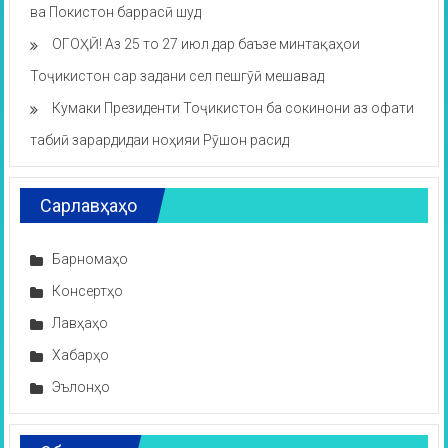
ва Покистон баррасӣ шуд
ОГОҲӢ! Аз 25 то 27 июл дар баъзе минтақаҳои
Тоҷикистон сар задани сел пешгӯӣ мешавад
Кумаки Президенти Тоҷикистон ба сокинони аз офати
табиӣ зарардидаи ноҳияи Рӯшон расид
Сарлавҳаҳо
Барномаҳо
Консертҳо
Лавҳаҳо
Хабарҳо
Эълонҳо