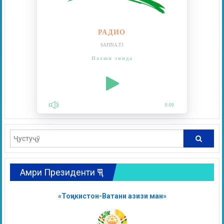
РАДИО
SAFINA.TJ
Пахши зинда
0:00
Амри Президенти ҶТ
«Тоҷикистон-Ватани азизи ман»