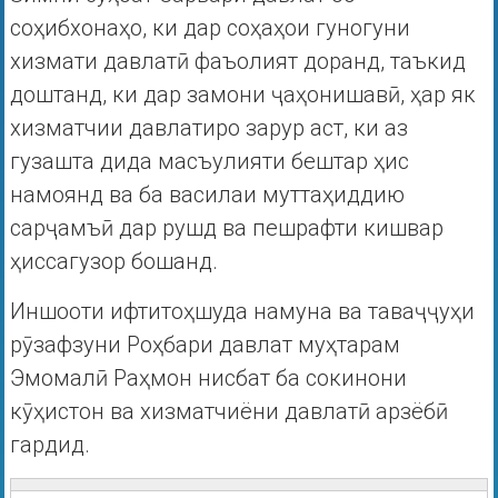
соҳибхонаҳо, ки дар соҳаҳои гуногуни
хизмати давлатӣ фаъолият доранд, таъкид
доштанд, ки дар замони ҷаҳонишавӣ, ҳар як
хизматчии давлатиро зарур аст, ки аз
гузашта дида масъулияти бештар ҳис
намоянд ва ба василаи муттаҳиддию
сарҷамъӣ дар рушд ва пешрафти кишвар
ҳиссагузор бошанд.
Иншооти ифтитоҳшуда намуна ва таваҷҷуҳи
рӯзафзуни Роҳбари давлат муҳтарам
Эмомалӣ Раҳмон нисбат ба сокинони
кӯҳистон ва хизматчиёни давлатӣ арзёбӣ
гардид.