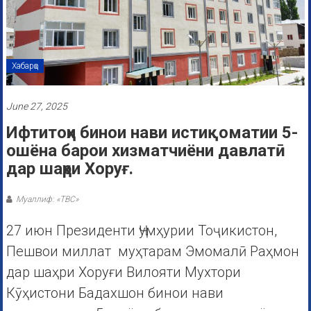
Хабарҳо
June 27, 2025
Ифтитоҳи бинои нави истиқоматии 5-
ошёна барои хизматчиёни давлатӣ
дар шаҳри Хоруғ.
Муаллиф: «ТВС»
27 июн Президенти Ҷумҳурии Тоҷикистон,
Пешвои миллат муҳтарам Эмомалӣ Раҳмон
дар шаҳри Хоруғи Вилояти Мухтори
Кӯҳистони Бадахшон бинои нави