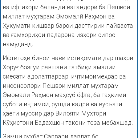
ва ифтихори баланди ватандорӣ ба Пешвои
миллат муҳтарам Эмомалӣ Раҳмон ва
Ҳукумати кишвар барои дастгирии пайваста
ва ғамхориҳои падарона изҳори сипос
намуданд.
Ифтитоҳи бинои нави истиқоматӣ дар шаҳри
Хоруғ бозгуи равшани татбиқи амалии
сиёсати адолатпарвар, иҷтимоимеҳвар ва
инсонсолори Пешвои миллат муҳтарам
Эмомалӣ Раҳмон маҳсуб ёфта, ба таҳкими
суботи иҷтимоӣ, рушди кадрӣ ва вусъати
ҳаёти муосир дар Вилояти Мухтори
Кӯҳистони Бадахшон такони тоза мебахшад.
Зимни суҳбат Сарвари давлат бо