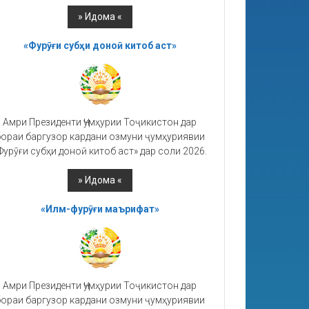
«Фурӯғи субҳи доноӣ китоб аст»
Амри Президенти Ҷумҳурии Тоҷикистон дар
ораи баргузор кардани озмуни ҷумҳуриявии
Фурӯғи субҳи доноӣ китоб аст» дар соли 2026.
«Илм-фурӯғи маърифат»
Амри Президенти Ҷумҳурии Тоҷикистон дар
ораи баргузор кардани озмуни ҷумҳуриявии