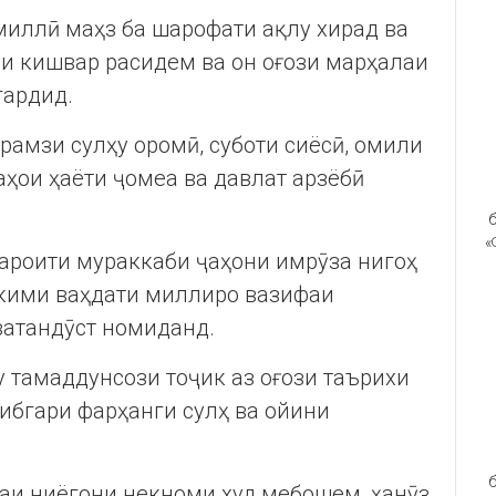
 миллӣ маҳз ба шарофати ақлу хирад ва
и кишвар расидем ва он оғози марҳалаи
гардид.
рамзи сулҳу оромӣ, суботи сиёсӣ, омили
аҳои ҳаёти ҷомеа ва давлат арзёбӣ
б
«
роити мураккаби ҷаҳони имрӯза нигоҳ
ҳкими ваҳдати миллиро вазифаи
ватандӯст номиданд.
у тамаддунсози тоҷик аз оғози таърихи
ибгари фарҳанги сулҳ ва ойини
б
аи ниёгони некноми худ мебошем, ҳанӯз