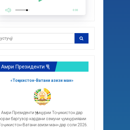
0:00
Амри Президенти ҶТ
«Тоҷикистон-Ватани азизи ман»
Амри Президенти Ҷумҳурии Тоҷикистон дар
ораи баргузор кардани озмуни ҷумҳуриявии
Тоҷикистон-Ватани азизи ман» дар соли 2026.