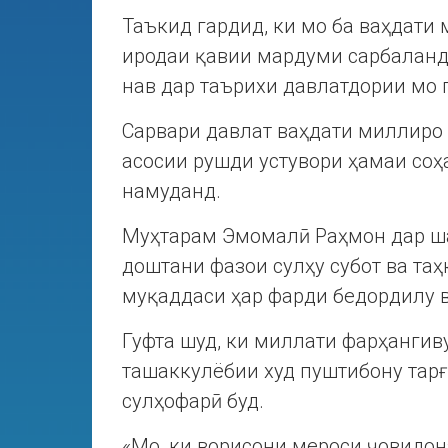
Таъкид гардид, ки мо ба ваҳдати
иродаи қавии мардуми сарбаланд
нав дар таърихи давлатдории мо 
Сарвари давлат ваҳдати миллиро 
асосии рушди устувори ҳамаи соҳ
намуданд.
Муҳтарам Эмомалӣ Раҳмон дар ша
доштани фазои сулҳу субот ва та
муқаддаси ҳар фарди бедордилу 
Гуфта шуд, ки миллати фарҳангив
ташаккулёбии худ пуштибону тарғ
сулҳофарӣ буд.
«Мо, ки ворисони мероси ҷовидон