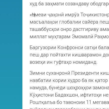
худ ба заҳмати созандаву ободга
«Ҷомеаи ҷаҳонӣ имрӯз Тоҷикистон
масъалаҳои глобалии сайёра пеш
ташаббусҳои онро дастгириву ам
миллат муҳтарам Эмомалӣ Раҳмо
Баргузории Конфронси сатҳи бала
пеш дар пойтахти кишварамон дои
возеҳи ин гуфтаҳо номиданд.
Зимни суханронӣ Президенти ки
навбатии кории худро ба як қато
намуда, бунёди шоҳроҳҳои замона
Кӯҳистони Бадахшон, ифтитоҳи не
Роштқалъа бо тавоноии 11 мегава