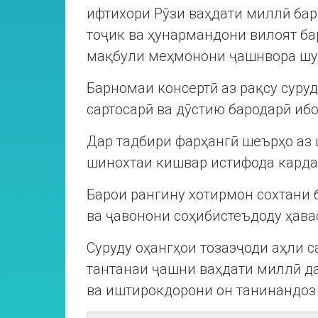
ифтихори Рӯзи ваҳдати миллӣ ба
тоҷик ва ҳунармандони вилоят ба
мақбули меҳмонони ҷашнвора шу
Барномаи консертӣ аз рақсу суру
сартосарӣ ва дӯстию бародарӣ ибо
Дар тадбири фарҳангӣ шеърҳо аз 
шинохтаи кишвар истифода кард
Барои рангину хотирмон сохтани
ва ҷавонони соҳибистеъдоду ҳава
Суруду оҳангҳои тозаэҷоди аҳли 
тантанаи ҷашни ваҳдати миллӣ д
ва иштирокдорони он танинандоз