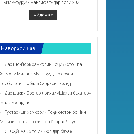
«Илм-фурӯғи маърифат» дар соли 2026.
Наворҳои нав
Дар Ню-Йорк ҳамкории Тоҷикистон ва
Созмони Милали Муттаҳид дар соҳаи
иртибототи глобалӣ баррасӣ гардид
Дар шаҳри Бохтар лоиҳаи «Шаҳри бехатар»
амалӣ мегардад
Густариши ҳамкории Тоҷикистон бо Чин,
Қирғизистон ва Покистон баррасӣ шуд
ОГОҲӢ! Аз 25 то 27 июл дар баъзе