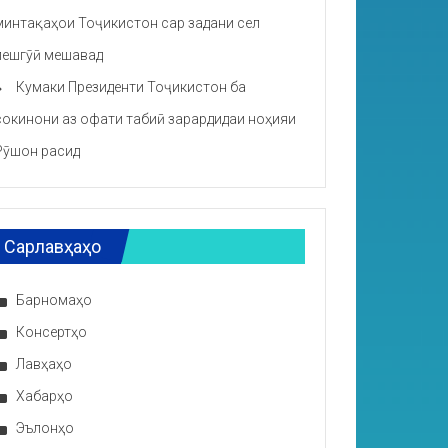
минтақаҳои Тоҷикистон сар задани сел
пешгӯӣ мешавад
Кумаки Президенти Тоҷикистон ба
сокинони аз офати табиӣ зарардидаи ноҳияи
Рӯшон расид
Сарлавҳаҳо
Барномаҳо
Консертҳо
Лавҳаҳо
Хабарҳо
Эълонҳо