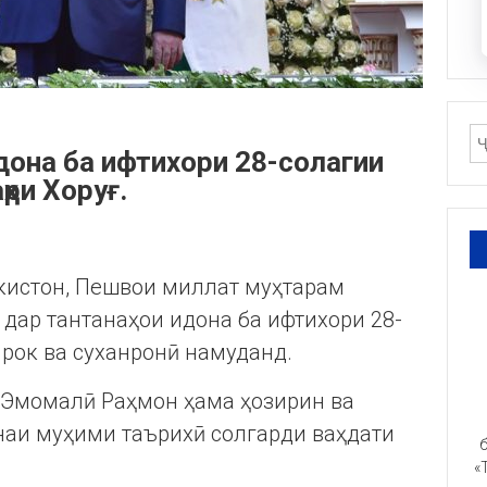
дона ба ифтихори 28-солагии
ҳри Хоруғ.
икистон, Пешвои миллат муҳтарам
дар тантанаҳои идона ба ифтихори 28-
рок ва суханронӣ намуданд.
 Эмомалӣ Раҳмон ҳама ҳозирин ва
аи муҳими таърихӣ солгарди ваҳдати
б
«