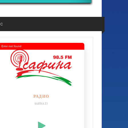
ос
Error not found
РАДИО
SAFINA.TJ