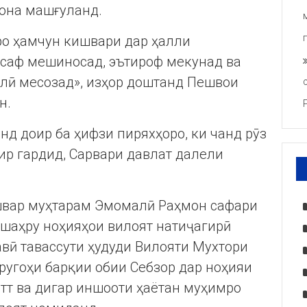
рона машғуланд.
ро ҳамчун кишвари дар ҳалли
саф мешиносад, эътироф мекунад ва
алӣ месозад», изҳор доштанд Пешвои
н.
нд доир ба ҳифзи пиряхҳоро, ки чанд рӯз
р гардид, Сарвари давлат далели
швар муҳтарам Эмомалӣ Раҳмон сафари
р шаҳру ноҳияҳои вилоят натиҷагирӣ
вӣ тавассути ҳудуди Вилояти Мухтори
ругоҳи барқии обии Себзор дар ноҳияи
тт ва дигар иншооти ҳаётан муҳимро