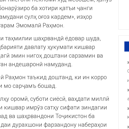
бонарӯзиро ба хотири қатъи ҷанги
мудани сулҳ оғоз кардем», изҳор
тарам Эмомалӣ Раҳмон.
ги таҳмилии шаҳрвандӣ ёдовар шуда,
ҳбарияти давлату ҳукумати кишвар
дагӣ эмин нигоҳ доштани сарзамин ва
тан андешаронӣ намуданд.
ӣ Раҳмон таъкид доштанд, ки ин корро
и мо сарҷамъ бошад.
лҳу оромӣ, суботи сиёсӣ, ваҳдати миллӣ
и кишвар имрӯз сатҳу сифати зиндагии
ад ва шаҳрвандони Тоҷикистон ба
яндаи дурахшони фарзандону набераҳои