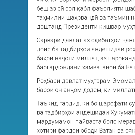
беш аз сӣ сол қабл фаъолияти ша
таҳмилии шаҳрвандӣ ва таъмин на
доштанд Президенти кишвар муҳ
Сарвари давлат аз оқибатҳои ҷан
доир ба тадбирҳои андешидаи ро
баҳри наҷоти миллат, аз парокан
баргардондани ҳамватанон ба Ва
Роҳбари давлат муҳтарам Эмомал
барои он анҷом додем, ки миллат
Таъкид гардид, ки бо шарофати су
ва тадбирҳои андешидаи Ҳукумат
мардумамон пайваста боло мерав
хотири фардои ободи Ватан ва о