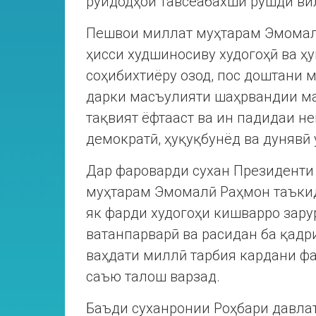
руйдодҳои тавсеабахши рушди ви
Пешвои миллат муҳтарам Эмомалӣ
ҳисси худшиносиву худогоҳӣ ва ҳу
соҳибихтиёру озод, пос доштани 
дарки масъулияти шаҳрвандии ма
тақвият ёфтааст ва ин падидаи н
демократӣ, ҳуқуқбунёд ва дунявӣ
Дар фароварди сухан Президенти 
муҳтарам Эмомалӣ Раҳмон таъкид
як фарди худогоҳи кишварро зарур
ватанпарварӣ ва расидан ба қадри
ваҳдати миллӣ тарбия кардани фа
саъю талош варзад.
Баъди суханронии Роҳбари давла