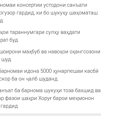
рномаи консертии устодони санъати
ргузор гардид, ки бо шукуҳу шаҳоматаш
д.
дҳои тараннумгари сулҳу ваҳдати
рат буд.
шоирони маҳбуб ва навоҳои оҳангсозони
а шуд.
 барномаи идона 5000 ҳунарпешаи касбӣ
скор ба он ҷалб шуданд.
санъат ба барнома шукуҳи тоза бахшид ва
ар фазои шаҳри Хоруғ барои меҳмонон
 гардид.