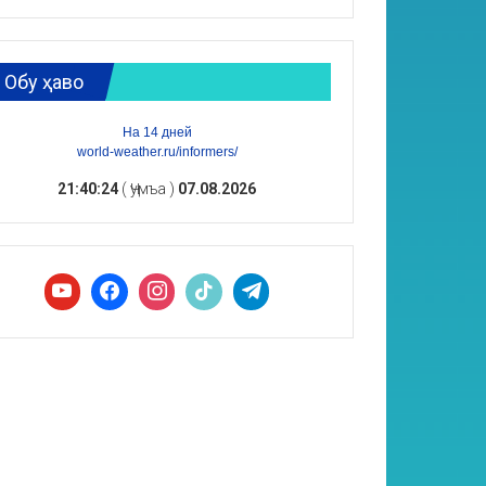
Обу ҳаво
На 14 дней
world-weather.ru/informers/
21:40:25
( Ҷумъа )
07.08.2026