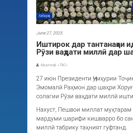
Хабарҳо
June 27, 2025
Иштирок дар тантанаҳои и
Рӯзи ваҳдати миллӣ дар ша
Муаллиф: «ТВС»
27 июн Президенти Ҷумҳурии Тоҷ
Эмомалӣ Раҳмон дар шаҳри Хоруғ 
солагии Рӯзи ваҳдати миллӣ ишти
Нахуст, Пешвои миллат муҳтарам
мардуми шарифи кишварро бо сан
миллӣ табрику таҳният гуфтанд.