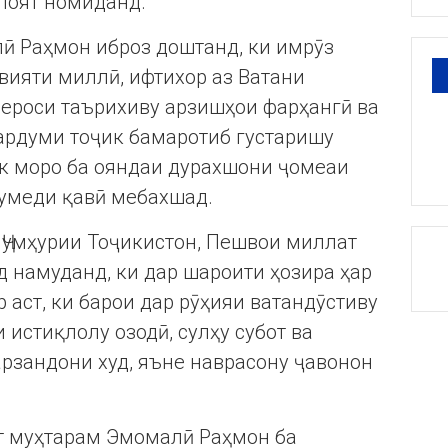
лоят номиданд.
 Раҳмон иброз доштанд, ки имрӯз
вияти миллӣ, ифтихор аз Ватани
мероси таърихиву арзишҳои фарҳангӣ ва
рдуми тоҷик бамаротиб густаришу
ек моро ба ояндаи дурахшони ҷомеаи
 умеди қавӣ мебахшад.
Ҷумҳурии Тоҷикистон, Пешвои миллат
 намуданд, ки дар шароити ҳозира ҳар
 аст, ки барои дар рӯҳияи ватандӯстиву
 истиқлолу озодӣ, сулҳу субот ва
рзандони худ, яъне наврасону ҷавонон
т муҳтарам Эмомалӣ Раҳмон ба