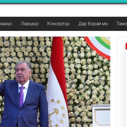
омаҳо
Лавҳаҳо
Консертҳо
Дар бораи мо
Там