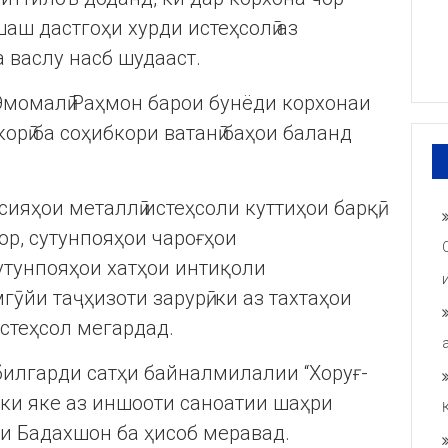
аш дастгоҳи хурди истеҳсолӣ аз
 васлу насб шудааст.
момалӣ Раҳмон барои бунёди корхонаи
корӣ ба соҳибкори ватанӣ баҳои баланд
ияҳои металлӣ истеҳсоли куттиҳои барқӣ,
ор, сутунпояҳои чароғҳои
утунпояҳои хатҳои интиқоли
ӯйи таҷҳизоти зарурӣ, ки аз тахтаҳои
стеҳсол мегардад.
илгарди сатҳи байналмилалии “Хоруғ-
 ки яке аз иншооти саноатии шаҳри
и Бадахшон ба ҳисоб меравад.