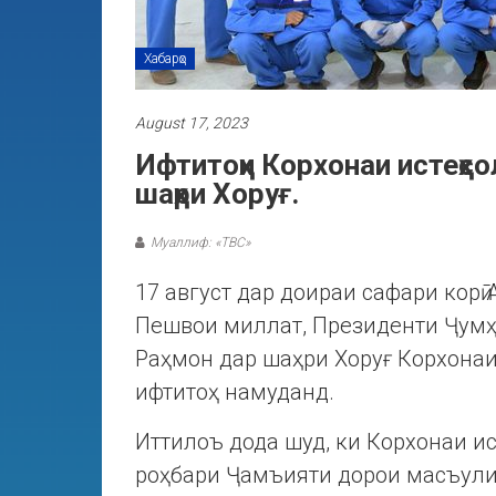
Хабарҳо
August 17, 2023
Ифтитоҳи Корхонаи истеҳс
шаҳри Хоруғ.
Муаллиф: «ТВС»
17 август дар доираи сафари корӣ 
Пешвои миллат, Президенти Ҷумҳ
Раҳмон дар шаҳри Хоруғ Корхонаи
ифтитоҳ намуданд.
Иттилоъ дода шуд, ки Корхонаи ис
роҳбари Ҷамъияти дорои масъули