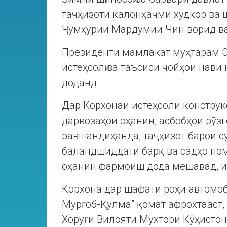
таҷҳизоти калонҳаҷми худкор ва ш
Ҷумҳурии Мардумии Чин ворид ва
Президенти мамлакат муҳтарам Э
истеҳсолӣ ва таъсиси ҷойҳои нави 
доданд.
Дар Корхонаи истеҳсоли конструкс
дарвозаҳои оҳанин, асбобҳои рӯзг
равшандиҳанда, таҷҳизот барои с
баландшиддати барқ ва садҳо номг
оҳанин фармоиш дода мешавад, и
Корхона дар шафати роҳи автомоб
Мурғоб-Қулма” қомат афрохтааст,
Хоруғи Вилояти Мухтори Кӯҳистон