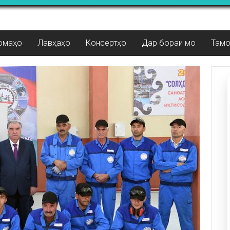
омаҳо
Лавҳаҳо
Консертҳо
Дар бораи мо
Там