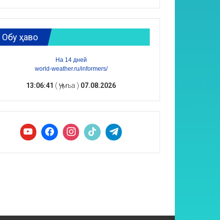
Обу ҳаво
На 14 дней
world-weather.ru/informers/
13:06:42
( Ҷумъа )
07.08.2026