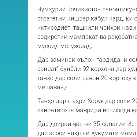
Ҷумҳурии Тоҷикистон саноатикун
стратегии кишвар қабул кард, ки
иқтисодиёт, ташкили ҷойҳои нави
содиротии мамлакат ва рақобатно
мусоид мегузорад.
Дар заминаи эълон гардидани со
саноат” бунёди 92 корхона дар ҳу
танҳо дар соли равон 20 коргоҳу 
мешаванд.
Танҳо дар шаҳри Хоруғ дар соли 2
саноатӣ сохта мавриди истифода қ
Дар доираи ҷашни 35-солагии Ис
дар асоси нақшаи Ҳукумати мамл