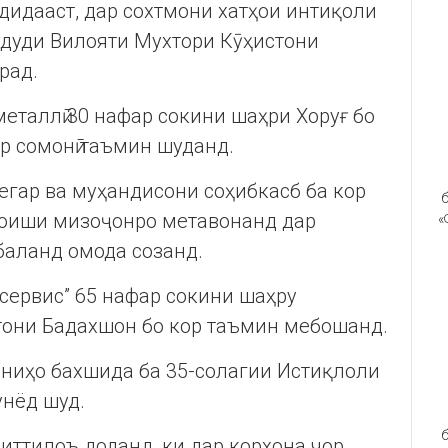
идааст, дар сохтмони хатҳои интиқоли
удуди Вилояти Мухтори Кӯҳистони
рад.
еталлӣ 30 нафар сокини шаҳри Хоруғ бо
ор сомонӣ таъмин шуданд.
гар ва муҳандисони соҳибкасб ба кор
б
моиши мизоҷонро метавонанд дар
«
баланд омода созанд.
сервис” 65 нафар сокини шаҳру
тони Бадахшон бо кор таъмин мебошанд.
иниҳо бахшида ба 35-солагии Истиқлоли
унёд шуд.
б
иттилоъ доданд, ки дар корхона чор