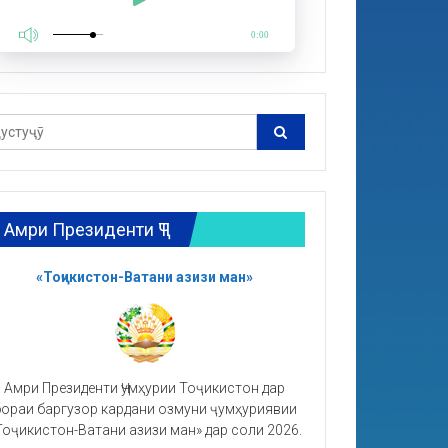
0:00
Амри Президенти ҶТ
«Тоҷикистон-Ватани азизи ман»
Амри Президенти Ҷумҳурии Тоҷикистон дар
ораи баргузор кардани озмуни ҷумҳуриявии
Тоҷикистон-Ватани азизи ман» дар соли 2026.