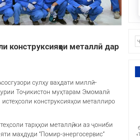
оли конструксияҳои металлӣ дар
Асосгузори сулҳу ваҳдати миллӣ –
урии Тоҷикистон муҳтарам Эмомалӣ
 истеҳсоли конструксияҳои металлиро
теҳсоли тарҳҳои металлӣ, ки аз ҷониби
б
яти маҳдуди “Помир-энергосервис”
«