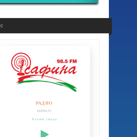
ос
РАДИО
SAFINA.TJ
Пахши зинда