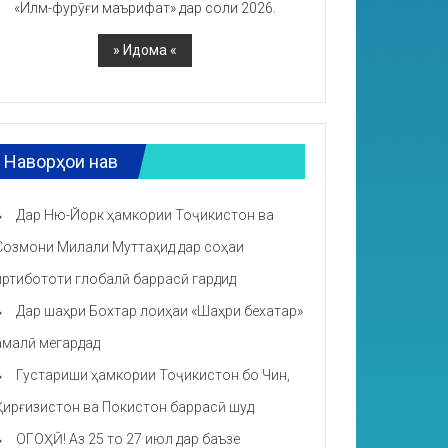
«Илм-фурӯғи маърифат» дар соли 2026.
Наворҳои нав
Дар Ню-Йорк ҳамкории Тоҷикистон ва
Созмони Милали Муттаҳид дар соҳаи
иртибототи глобалӣ баррасӣ гардид
Дар шаҳри Бохтар лоиҳаи «Шаҳри бехатар»
амалӣ мегардад
Густариши ҳамкории Тоҷикистон бо Чин,
Қирғизистон ва Покистон баррасӣ шуд
ОГОҲӢ! Аз 25 то 27 июл дар баъзе