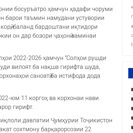
онии босуръатро ҳамчун ҳадафи чоруми
 он барои таъмин намудани устувории
 корӣ, баланд бардоштани иқтидори
кии он дар бозори ҷаҳонӣ заминаи
лҳои 2022-2026 ҳамчун “Солҳои рушди
дуди вилоят ба нақша гирифта шуда,
корхонаҳои саноатӣ ба истифода дода
022-юм 11 коргоҳ ва корхонаи нави
арор гирифт.
тиқлоли давлатии Ҷумҳурии Тоҷикистон
акат сохтмону барқарорсозии 22