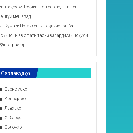
минтақаҳои Тоҷикистон сар задани сел
пешгӯӣ мешавад
Кумаки Президенти Тоҷикистон ба
сокинони аз офати табиӣ зарардидаи ноҳияи
Рӯшон расид
Сарлавҳаҳо
Барномаҳо
Консертҳо
Лавҳаҳо
Хабарҳо
Эълонҳо