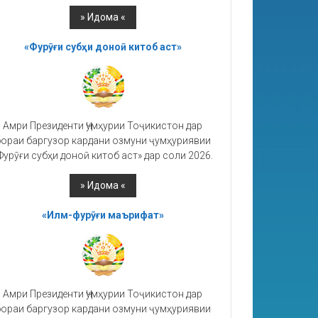
«Фурӯғи субҳи доноӣ китоб аст»
Амри Президенти Ҷумҳурии Тоҷикистон дар
ораи баргузор кардани озмуни ҷумҳуриявии
Фурӯғи субҳи доноӣ китоб аст» дар соли 2026.
«Илм-фурӯғи маърифат»
Амри Президенти Ҷумҳурии Тоҷикистон дар
ораи баргузор кардани озмуни ҷумҳуриявии