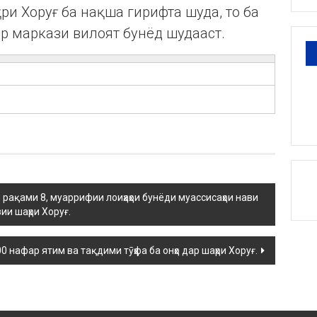
ҳри Хоруғ ба нақша гирифта шуда, то ба
ар маркази вилоят бунёд шудааст.
 рақами 8, муаррифии лоиҳаҳои бунёди муассисаҳои нави
ии шаҳри Хоруғ.
0 нафар ятим ва тақдими тӯҳфа ба онҳо дар шаҳри Хоруғ.