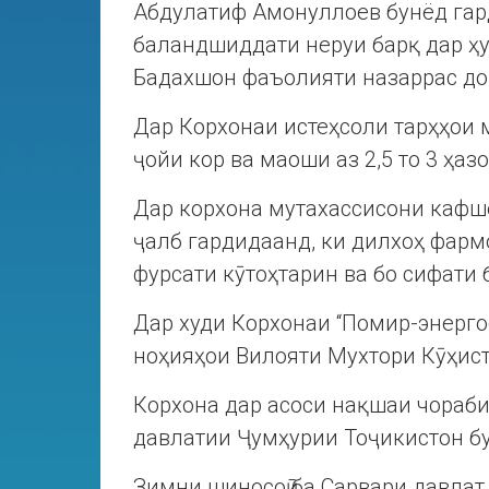
Абдулатиф Амонуллоев бунёд гард
баландшиддати неруи барқ дар ҳ
Бадахшон фаъолияти назаррас до
Дар Корхонаи истеҳсоли тарҳҳои м
ҷойи кор ва маоши аз 2,5 то 3 ҳаз
Дар корхона мутахассисони кафше
ҷалб гардидаанд, ки дилхоҳ фар
фурсати кӯтоҳтарин ва бо сифати 
Дар худи Корхонаи “Помир-энерго
ноҳияҳои Вилояти Мухтори Кӯҳис
Корхона дар асоси нақшаи чораб
давлатии Ҷумҳурии Тоҷикистон б
Зимни шиносоӣ ба Сарвари давлат 