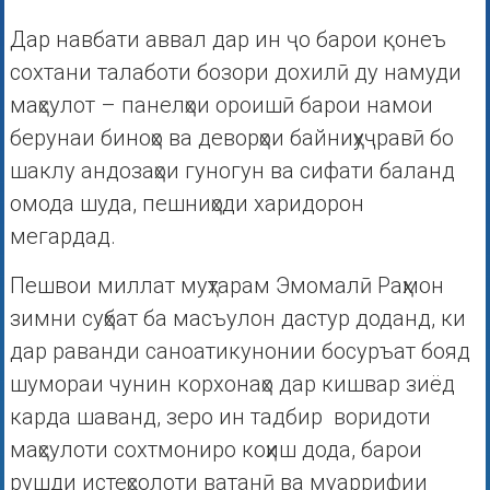
Дар навбати аввал дар ин ҷо барои қонеъ
сохтани талаботи бозори дохилӣ ду намуди
маҳсулот – панелҳои ороишӣ барои намои
берунаи биноҳо ва деворҳои байниҳуҷравӣ бо
шаклу андозаҳои гуногун ва сифати баланд
омода шуда, пешниҳоди харидорон
мегардад.
Пешвои миллат муҳтарам Эмомалӣ Раҳмон
зимни суҳбат ба масъулон дастур доданд, ки
дар раванди саноатикунонии босуръат бояд
шумораи чунин корхонаҳо дар кишвар зиёд
карда шаванд, зеро ин тадбир воридоти
маҳсулоти сохтмониро коҳиш дода, барои
рушди истеҳсолоти ватанӣ ва муаррифии