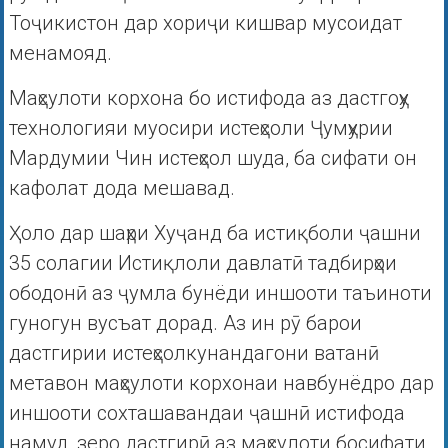
Тоҷикистон дар хориҷи кишвар мусоидат
менамояд.
Маҳсулоти корхона бо истифода аз дастгоҳу
технологияи муосири истеҳсоли Ҷумҳурии
Мардумии Чин истеҳсол шуда, ба сифати он
кафолат дода мешавад.
Ҳоло дар шаҳри Хуҷанд ба истиқболи ҷашни
35 солагии Истиқлоли давлатӣ тадбирҳои
ободонӣ аз ҷумла бунёди иншооти таъиноти
гуногун вусъат дорад. Аз ин рӯ барои
дастгирии истеҳсолкунандагони ватанӣ
метавон маҳсулоти корхонаи навбунёдро дар
иншооти сохташавандаи ҷашнӣ истифода
намуд, зеро дастгирӣ аз маҳсулоти босифати