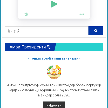
0:00
Амри Президенти ҶТ
«Тоҷикистон-Ватани азизи ман»
Амри Президенти Ҷумҳурии Тоҷикистон дар бораи баргузор
кардани озмуни ҷумҳуриявии «Тоҷикистон-Ватани азизи
ман» дар соли 2026.