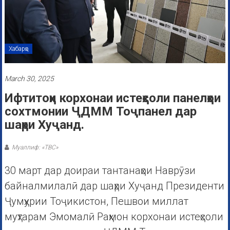
Хабарҳо
March 30, 2025
Ифтитоҳи корхонаи истеҳсоли панелҳои
сохтмонии ҶДММ Тоҷпанел дар
шаҳри Хуҷанд.
Муаллиф: «ТВС»
30 март дар доираи тантанаҳои Наврӯзи
байналмилалӣ дар шаҳри Хуҷанд Президенти
Ҷумҳурии Тоҷикистон, Пешвои миллат
муҳтарам Эмомалӣ Раҳмон корхонаи истеҳсоли