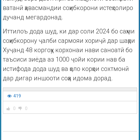
ватанӣ ҳавасмандии соҳибкорони истеҳсолиро
дучанд мегардонад.
Иттилоъ дода шуд, ки дар соли 2024 бо саҳми
соҳибкорону ҷалби сармояи хориҷӣ дар шаҳри
Хуҷанд 48 коргоҳу корхонаи нави саноатӣ бо
таъсиси зиёда аз 1000 ҷойи кории нав ба
истифода дода шуд ва ҳоло корҳои сохтмонӣ
дар дигар иншооти соҳа идома дорад.
419
0
0