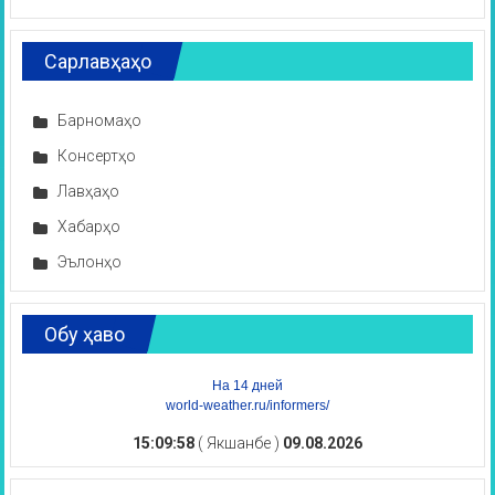
Сарлавҳаҳо
Барномаҳо
Консертҳо
Лавҳаҳо
Хабарҳо
Эълонҳо
Обу ҳаво
На 14 дней
world-weather.ru/informers/
15:09:59
( Якшанбе )
09.08.2026