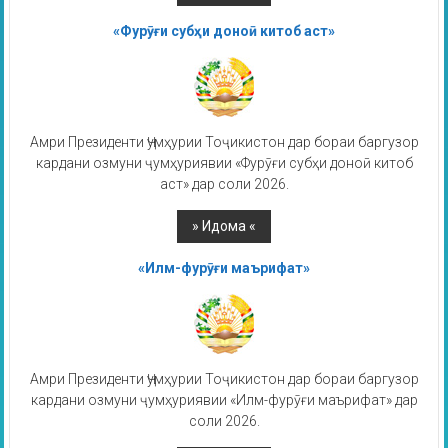
«Фурӯғи субҳи доноӣ китоб аст»
Амри Президенти Ҷумҳурии Тоҷикистон дар бораи баргузор
кардани озмуни ҷумҳуриявии «Фурӯғи субҳи доноӣ китоб
аст» дар соли 2026.
«Илм-фурӯғи маърифат»
Амри Президенти Ҷумҳурии Тоҷикистон дар бораи баргузор
кардани озмуни ҷумҳуриявии «Илм-фурӯғи маърифат» дар
соли 2026.