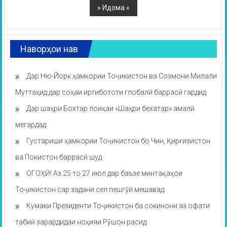
Наворҳои нав
Дар Ню-Йорк ҳамкории Тоҷикистон ва Созмони Милали
Муттаҳид дар соҳаи иртибототи глобалӣ баррасӣ гардид
Дар шаҳри Бохтар лоиҳаи «Шаҳри бехатар» амалӣ
мегардад
Густариши ҳамкории Тоҷикистон бо Чин, Қирғизистон
ва Покистон баррасӣ шуд
ОГОҲӢ! Аз 25 то 27 июл дар баъзе минтақаҳои
Тоҷикистон сар задани сел пешгӯӣ мешавад
Кумаки Президенти Тоҷикистон ба сокинони аз офати
табиӣ зарардидаи ноҳияи Рӯшон расид