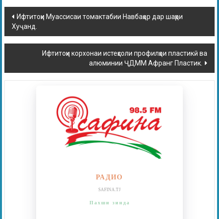
Ифтитоҳи Муассисаи томактабии Навбаҳор дар шаҳри
Хуҷанд.
Ифтитоҳи корхонаи истеҳсоли профилҳои пластикӣ ва
алюминии ҶДММ Афранг Пластик.
РАДИО
SAFINA.TJ
Пахши зинда