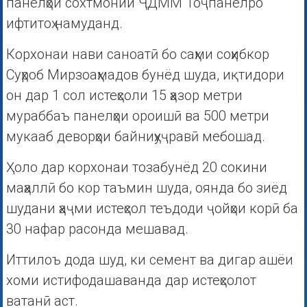
панелҳои сохтмонии ҶДММ Тоҷпанелро
ифтитоҳ намуданд.
Корхонаи нави саноатӣ бо саҳми соҳибкор
Суҳроб Мирзоаҳмадов бунёд шуда, иқтидори
он дар 1 сол истеҳсоли 15 ҳазор метри
мураббаъ панелҳои ороишӣ ва 500 метри
мукааб деворҳои байниҳуҷравӣ мебошад.
Ҳоло дар корхонаи тозабунёд 20 сокини
маҳаллӣ бо кор таъмин шуда, оянда бо зиёд
шудани ҳаҷми истеҳсол теъдоди ҷойҳои корӣ ба
30 нафар расонда мешавад.
Иттилоъ дода шуд, ки семент ва дигар ашёи
хоми истифодашаванда дар истеҳсолот
ватанӣ аст.